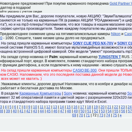
Новогоднее предложение! При покупке карманного переводчика
Gold Partner 
адаптер в подарок!
сайте указана с учетом скидки
Мы придумали для Вас, дорогие покупатели, новую АКЦИЮ: "ЗвукиПалмшопа"
раняются не только на карманные ПК (в рамках АКЦИИ "PDAдвижение") и ци
та"), но и на mp3-плееры! Напоминаем, что все товары в нашем магазине 
 сервис-центра производителя. Также каждому покупателю мы дарим подарок:
Предновогоднее снижение цены на пятимегапиксельные камеры
Nikon
и
Casi
00
- 1090. Спешите, такие низкие цены долго не продержаться.
На склад пришли карманные компьютеры
SONY CLIE PEG NX-70V
и
SONY CL
:
нной системе PalmOS 5.0, имеют богатые мультимедийные возможности и об
нащена встроенной цифровой камерой. Обе модели "умеют" проигрывать mp3
На складе супер-новинка от
Palm
: карманный компьютер
TUNGSTEN T
RUS. 
:
нфракрасный порт, кредл. В комплекте, помимо стандартного набора программ,
т функции диктофона, а если подключить к нему наушники - можно слушать м
На склад пришли карманные компьютеры
CASIO BE-300
. Они пришли ТОЛЬКО
:
ком CASIO. Напоминаем, что это последняя поставка данной модели до Ново
а всех может не хватить :)
Уважаемые клиенты, дорогие друзья! Напоминаем, что в ноябре и декабре на
:
 работает и беслатная доставка по Москве.
В разделе
Карманные Компьютеры
|
Sony
новинка: карманный компьютер
So
:
, имеет 32 мб оперативной памяти и цветной экран с разрешением 320х320 пи
тора и стандартного набора программ также идут Word и Excel.
3
|
4
|
5
|
6
|
7
|
8
|
9
|
10
|
11
|
12
|
13
|
14
|
15
|
16
|
17
|
18
|
19
|
20
|
21
|
22
|
23
|
24
38
|
39
|
40
|
41
|
42
|
43
|
44
|
45
|
46
|
47
|
48
|
49
|
50
|
51
|
52
|
53
|
54
|
55
|
56
|
57
69
|
70
|
71
|
72 |
73
|
74
|
75
|
»