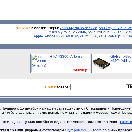
Новинки
и бестселлеры:
Asus MyPal a626 WM6
,
Asus MyPal A686 WM
Asus MyPal a626 WM6
,
Asus MyPal p527 (+п...
,
Asu
Apple iPhone 8 GB
,
Asus MyPal m530w
,
Asus MyPal p526 Пол
HTC P3300 (Artemis)
Glofiish x650
x650) (АКЦИЯ!
14 890 р.
Поиск
товара
:
Начиная с 15 декабря на нашем сайте действуют Специальный Новогодние 
:
на 4% (отсюда такие низкие цены). Покупайте подарки к Новому Году в Палмш
На склад поступила новейшая модель карманного компьютера Palm -
Palm T
:
 склад пришли цифровые фотокамеры
Olympus C4000 zoom
по очень привлек