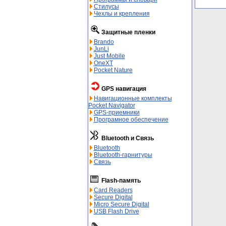
Стилусы
Чехлы и крепления
Защитные пленки
Brando
JunLi
Just Mobile
OneXT
Pocket Nature
GPS навигация
Навигационные комплекты
Pocket Navigator
GPS-приемники
Програмное обеспечение
Bluetooth и Связь
Bluetooth
Bluetooth-гарнитуры
Связь
Flash-память
Card Readers
Secure Digital
Micro Secure Digital
USB Flash Drive