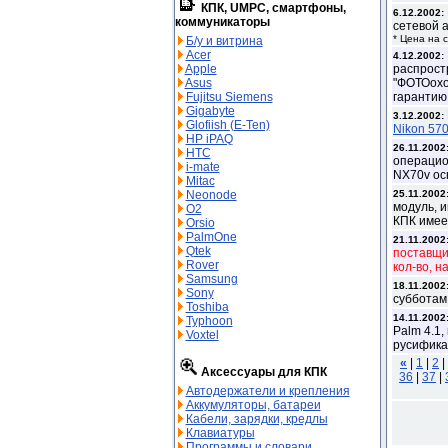
КПК, UMPC, смартфоны,
6.12.2002:
коммуникаторы
сетевой 
* Цена на 
Б/у и витрина
Acer
4.12.2002:
Apple
распрост
Asus
"ФОТОохо
Fujitsu Siemens
гарантию
Gigabyte
3.12.2002:
Glofiish (E-Ten)
Nikon 57
HP iPAQ
26.11.2002
HTC
операцио
i-mate
NX70v ос
Mitac
Neonode
25.11.2002
модуль, и
O2
КПК имее
Orsio
PalmOne
21.11.2002
Qtek
поставщи
Rover
кол-во, н
Samsung
18.11.2002
Sony
субботам
Toshiba
14.11.2002
Typhoon
Palm 4.1
Voxtel
русифика
«
|
1
|
2
|
Аксессуары для КПК
36
|
37
|
Автодержатели и крепления
Аккумуляторы, батареи
Кабели, зарядки, кредлы
Клавиатуры
Программы и словари