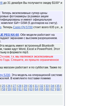
V6
до 31 декабря Вы получаете скидку $100* и
. Теперь эксклюзивные супер-цены
фровые фотокамеры (в рамках акции
сертифицированы и имеют официальную
 комплект БИ+ GSM (5 долларов на счету).
o
. Теперь
Casio QV-5700
стоит всего 635 у.е., а
IE PEG NX-60
. Обе модели работают на
ладают экранами с высоким разрешением.
.
Эта модель имеет встроенный Bluetooth
 также идут Word, Excel и PowerPoint. Этот
узыку в формате mp3.
 к нам, т.к. мы являемся эксклюзивным
го Года. Спешите, их пришло ограниченное
ш магазин работает и по субботам. Также по
ny SJ30
. Эта модель на операционой системе
кселей. В комплекте поставки помимо
|
25
|
26
|
27
|
28
|
29
|
30
|
31
|
32
|
33
|
34
|
35
|
|
58
|
59
|
60
|
61
|
62
|
63
|
64
|
65
|
66
|
67
|
68
|