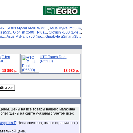
6...
,
Asus MyPal A696 WM6...
,
Asus MyPal m530w
,
s p535
,
Glofiish x500+ Plus...
,
Glofiish x600 (E-te...
,
...
,
Asus MyPal p750 (по...
,
Gigabyte gSmart i35...
 (E-ten
HTC Touch Dual
 ...
(P5500)
18 890 р.
18 680 р.
Цены. Цены на все товары нашего магазина
опе! (Цены на сайте указаны с учетом всех
ungsten T
. Цена снижена, кол-во ограничено :)
ательной цене.