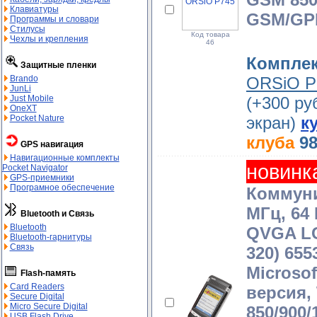
Клавиатуры
GSM/GP
Программы и словари
Стилусы
Код товара
Чехлы и крепления
46
Компле
Защитные пленки
Brando
ORSiO 
JunLi
Just Mobile
(+300 ру
OneXT
Pocket Nature
экран)
к
клуба
98
GPS навигация
Навигационные комплекты
новинк
Pocket Navigator
GPS-приемники
Програмное обеспечение
Коммуни
МГц, 64
Bluetooth и Связь
Bluetooth
QVGA LC
Bluetooth-гарнитуры
Связь
320) 655
Microsof
Flash-память
Card Readers
версия, 
Secure Digital
Micro Secure Digital
850/900
USB Flash Drive