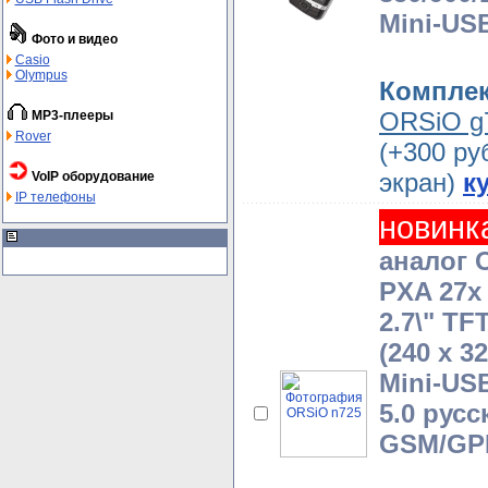
Mini-US
Фото и видео
Casio
Olympus
Компле
ORSiO g
MP3-плееры
Rover
(+300 ру
экран)
к
VoIP оборудование
IP телефоны
новинк
аналог O
PXA 27x
2.7\" T
(240 x 3
Mini-USB
5.0 русс
GSM/GPR