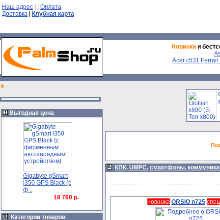
Наш адрес
|
|
Оплата
Доставка
|
Клубная карта
Новинки
и бестс
A
Acer с531 Ferrari.
Выгодная цена
По
КПК, UMPC, смартфоны, коммуник
Gigabyte gSmart
i350 GPS Black (с
ф...
18 760 р.
новинка
ORSiO n725
спец
Категории товаров