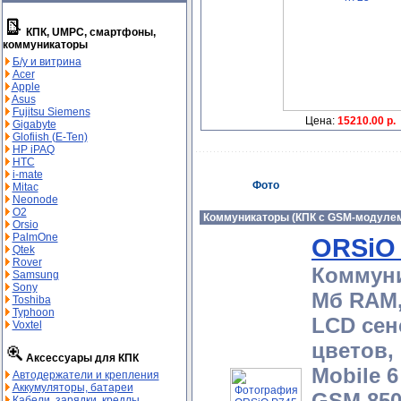
КПК, UMPC, смартфоны,
коммуникаторы
Б/у и витрина
Acer
Apple
Asus
Fujitsu Siemens
Цена:
15210.00 р.
Gigabyte
Glofiish (E-Ten)
HP iPAQ
HTC
i-mate
Фото
Mitac
Neonode
O2
Коммуникаторы (КПК с GSM-модуле
Orsio
PalmOne
ORSiO
Qtek
Rover
Коммуни
Samsung
Sony
Мб RAM,
Toshiba
Typhoon
LCD сен
Voxtel
цветов,
Аксессуары для КПК
Mobile 6
Автодержатели и крепления
Аккумуляторы, батареи
GSM 850
Кабели, зарядки, кредлы