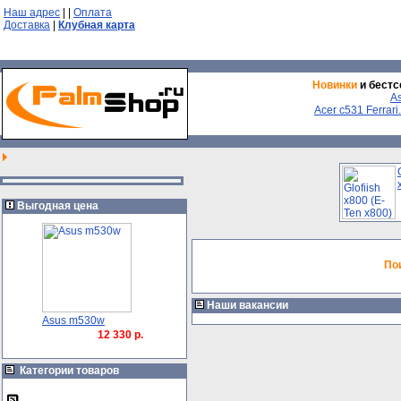
Наш адрес
|
|
Оплата
Доставка
|
Клубная карта
Новинки
и бестс
A
Acer с531 Ferrari.
Выгодная цена
По
Наши вакансии
Asus m530w
12 330 р.
Категории товаров