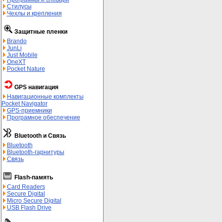
Стилусы
Чехлы и крепления
Защитные пленки
Brando
JunLi
Just Mobile
OneXT
Pocket Nature
GPS навигация
Навигационные комплекты
Pocket Navigator
GPS-приемники
Програмное обеспечение
Bluetooth и Связь
Bluetooth
Bluetooth-гарнитуры
Связь
Flash-память
Card Readers
Secure Digital
Micro Secure Digital
USB Flash Drive