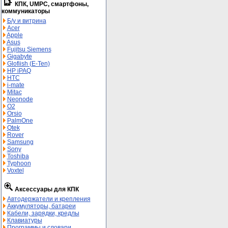
КПК, UMPC, смартфоны,
коммуникаторы
Б/у и витрина
Acer
Apple
Asus
Fujitsu Siemens
Gigabyte
Glofiish (E-Ten)
HP iPAQ
HTC
i-mate
Mitac
Neonode
O2
Orsio
PalmOne
Qtek
Rover
Samsung
Sony
Toshiba
Typhoon
Voxtel
Аксессуары для КПК
Автодержатели и крепления
Аккумуляторы, батареи
Кабели, зарядки, кредлы
Клавиатуры
Программы и словари