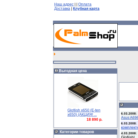
Наш адрес
|
|
Оплата
Доставка
|
Клубная карта
Выгодная цена
Glofiish x650 (E-ten
6.03.2008:
x650) (АКЦИЯ! ...
Asus A69
18 890 р.
6.03.2008:
комплект
Категории товаров
4.03.2008:
Glofiish!