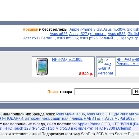
Новинки
и бестселлеры:
Apple iPhone 8 GB
,
Asus m530w
,
Glofiis
Asus a626
,
Asus p527 (+полны...
,
Asus p535
,
Glofiis
Acer с531 Ferrari...
,
Asus m530w
,
Asus p526 Полный ...
,
Gigabyte gSm
HP iPAQ hx2190b
HP iPAQ rw6
Personal Me
8 540 р.
Поиск
товара
:
К нам пришли кпк бренда Asus:
Asus MyPal a636
,
Asus A686 (+ПОДАРКИ: авток
6 (+ПОДАРКИ: автокомплект, защитная пленка, НАВИТЕЛ)
,
Asus MyPal a639
У нас пополнение склада, к нам поступило:
Apple iPhone 8 GB
,
HTC TyTN II (P
е)
,
HTC Touch 128 (P3452) (1Gb MicroSD в комплекте)
,
HTC P3300 (Artemis)
Новая весенняя акция! Подарочную карточку SanDisk 2GB Micro Secure Digita