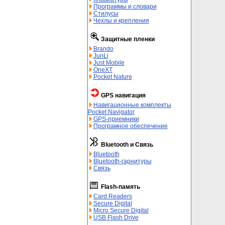
Программы и словари
Стилусы
Чехлы и крепления
Защитные пленки
Brando
JunLi
Just Mobile
OneXT
Pocket Nature
GPS навигация
Навигационные комплекты
Pocket Navigator
GPS-приемники
Програмное обеспечение
Bluetooth и Связь
Bluetooth
Bluetooth-гарнитуры
Связь
Flash-память
Card Readers
Secure Digital
Micro Secure Digital
USB Flash Drive