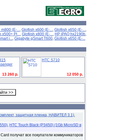
h m800 (E-...
,
Glofiish x600 (E-...
,
Glofiish x650 (E-...
,
h x500+ Pl...
,
Glofiish x800 (E-...
,
HP iPAQ hx2190b
,
art i...
,
Gigabyte gSmart T600
,
Glofiish x650 (E-...
815
HTC S710
ssenger
13 260 р.
12 050 р.
омплект, защитная пленка, НАВИТЕЛ 3.1)
,
4550)
,
HTC Touch Black (P3450) (1Gb MicroSD в
l Card получат все покупатели коммуникаторов