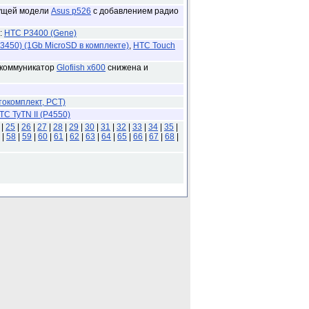
дущей модели
Asus p526
с добавлением радио
:
HTC P3400 (Gene)
3450) (1Gb MicroSD в комплекте)
,
HTC Touch
 коммуникатор
Glofiish x600
снижена и
токомплект, РСТ)
TC TyTN II (P4550)
|
25
|
26
|
27
|
28
|
29
|
30
|
31
|
32
|
33
|
34
|
35
|
|
58
|
59
|
60
|
61
|
62
|
63
|
64
|
65
|
66
|
67
|
68
|