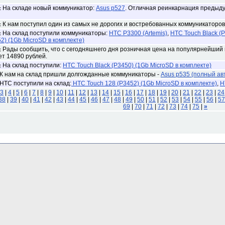
На складе новый коммуникатор:
Asus p527
. Отличная реинкарнация преды
:
К нам поступил один из самых не дорогих и востребованных коммуникаторов
:
На склад поступили коммуникаторы:
HTC P3300 (Artemis)
,
HTC Touch Black (P
:
2) (1Gb MicroSD в комплекте)
Рады сообщить, что с сегодняшнего дня розничная цена на популярнейший
:
ет 14890 рублей.
На склад поступили:
HTC Touch Black (P3450) (1Gb MicroSD в комплекте)
:
К нам на склад пришли долгожданные коммуникаторы -
Asus p535 (полный ав
НТС поступили на склад:
HTC Touch 128 (P3452) (1Gb MicroSD в комплекте)
,
H
3
|
4
|
5
|
6
|
7
|
8
|
9
|
10
|
11
|
12
|
13
|
14
|
15
|
16
|
17
|
18
|
19
|
20
|
21
|
22
|
23
|
24
38
|
39
|
40
|
41
|
42
|
43
|
44
|
45
|
46
|
47
|
48
|
49
|
50
|
51
|
52
|
53
|
54
|
55
|
56
|
57
69
|
70
|
71
|
72
|
73
|
74
|
75
|
»