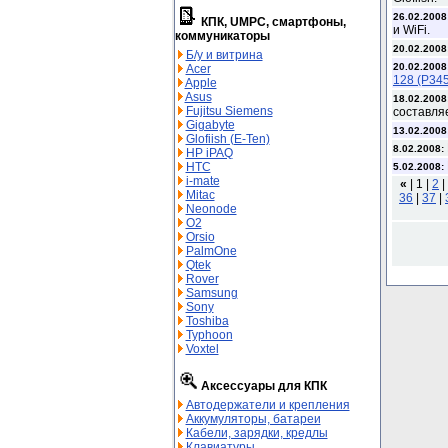
26.02.2008
КПК, UMPC, смартфоны,
и WiFi.
коммуникаторы
20.02.2008
Б/у и витрина
20.02.2008
Acer
128 (P345
Apple
Asus
18.02.2008
Fujitsu Siemens
составля
Gigabyte
13.02.2008
Glofiish (E-Ten)
8.02.2008:
HP iPAQ
HTC
5.02.2008:
i-mate
«
|
1 |
2
|
Mitac
36
|
37
|
Neonode
O2
Orsio
PalmOne
Qtek
Rover
Samsung
Sony
Toshiba
Typhoon
Voxtel
Аксессуары для КПК
Автодержатели и крепления
Аккумуляторы, батареи
Кабели, зарядки, кредлы
Клавиатуры