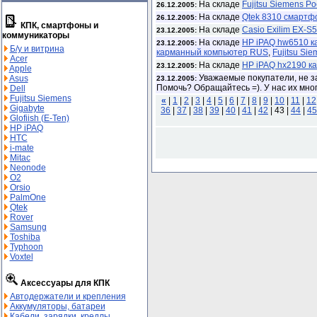
На складе
Fujitsu Siemens 
26.12.2005:
На складе
Qtek 8310 смарт
26.12.2005:
КПК, смартфоны и
На складе
Casio Exilim EX-S
23.12.2005:
коммуникаторы
На складе
HP iPAQ hw6510 
23.12.2005:
Б/у и витрина
карманный компьютер RUS
,
Fujitsu S
Acer
На складе
HP iPAQ hx2190 
23.12.2005:
Apple
Уважаемые покупатели, не за
Asus
23.12.2005:
Помочь? Обращайтесь =). У нас их мног
Dell
Fujitsu Siemens
«
|
1
|
2
|
3
|
4
|
5
|
6
|
7
|
8
|
9
|
10
|
11
|
12
Gigabyte
36
|
37
|
38
|
39
|
40
|
41
|
42
|
43 |
44
|
45
Glofiish (E-Ten)
HP iPAQ
HTC
i-mate
Mitac
Neonode
O2
Orsio
PalmOne
Qtek
Rover
Samsung
Toshiba
Typhoon
Voxtel
Аксессуары для КПК
Автодержатели и крепления
Аккумуляторы, батареи
Кабели, зарядки, кредлы