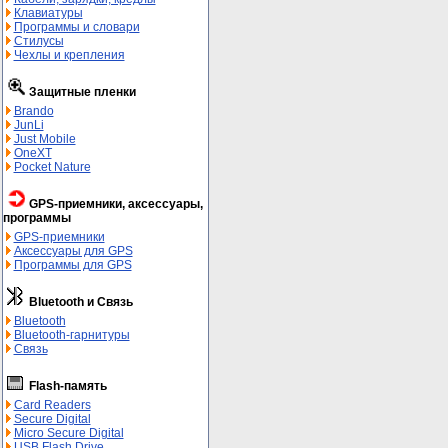
Клавиатуры
Программы и словари
Стилусы
Чехлы и крепления
Защитные пленки
Brando
JunLi
Just Mobile
OneXT
Pocket Nature
GPS-приемники, аксессуары,
программы
GPS-приемники
Аксессуары для GPS
Программы для GPS
Bluetooth и Связь
Bluetooth
Bluetooth-гарнитуры
Связь
Flash-память
Card Readers
Secure Digital
Micro Secure Digital
USB Flash Drive