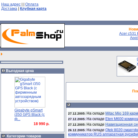
Наш адрес
|
|
Оплата
Доставка
|
Клубная карта
Нови
Acer с531 F
Appl
Выгодная цена
По
Gigabyte gSmart
На складе
Mitac Mio 169 ка
27.12.2005:
i350 GPS Black (с
ф...
На складе
Eten M600 коммун
27.12.2005:
18 990 р.
На складе
Навигационная си
27.12.2005:
На складе
Qtek 8020 смарт
26.12.2005:
коммуникатор RUS аппаратная русифик
Категории товаров