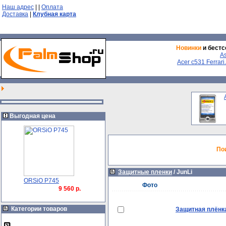
Наш адрес
|
|
Оплата
Доставка
|
Клубная карта
Новинки
и бестс
A
Acer с531 Ferrari.
Выгодная цена
По
Защитные пленки
/
JunLi
ORSiO P745
Фото
9 560 р.
Категории товаров
Защитная плёнка