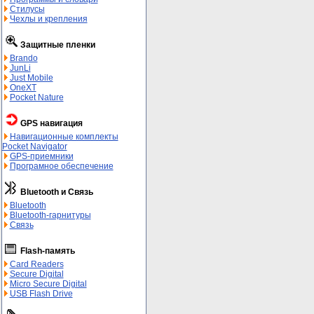
Стилусы
Чехлы и крепления
Защитные пленки
Brando
JunLi
Just Mobile
OneXT
Pocket Nature
GPS навигация
Навигационные комплекты
Pocket Navigator
GPS-приемники
Програмное обеспечение
Bluetooth и Связь
Bluetooth
Bluetooth-гарнитуры
Связь
Flash-память
Card Readers
Secure Digital
Micro Secure Digital
USB Flash Drive