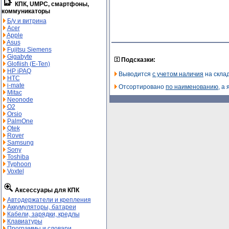
КПК, UMPC, смартфоны,
коммуникаторы
Б/у и витрина
Acer
Apple
Asus
Fujitsu Siemens
Gigabyte
Подсказки:
Glofiish (E-Ten)
HP iPAQ
Выводится
с учетом наличия
на склад
HTC
i-mate
Отсортировано
по наименованию
, а
Mitac
Neonode
O2
Orsio
PalmOne
Qtek
Rover
Samsung
Sony
Toshiba
Typhoon
Voxtel
Аксессуары для КПК
Автодержатели и крепления
Аккумуляторы, батареи
Кабели, зарядки, кредлы
Клавиатуры
Программы и словари