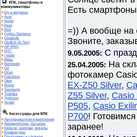
КПК, смартфоны и
коммуникаторы
Есть смартфоны.
Б/у и витрина
Acer
Apple
Asus
=)) А вообще на 
Dell
Fujitsu Siemens
Звоните, заказы
Gigabyte
Glofiish (E-Ten)
HP iPAQ
С празд
HTC
9.05.2005:
i-mate
Mitac
На скл
25.04.2005:
Neonode
O2
фотокамер Casi
Orsio
PalmOne
Qtek
EX-Z50 Silver
,
Ca
Rover
Samsung
Z55 Silver
,
Casio
Toshiba
Typhoon
Voxtel
P505
,
Casio Exil
P700
! Готовимс
Аксессуары для КПК
Автодержатели и крепления
заранее!
Аккумуляторы, батареи
Кабели, зарядки, кредлы
Клавиатуры
Программы и словари