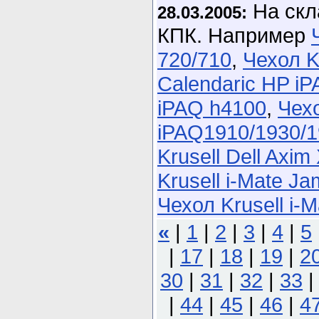
На скл
28.03.2005:
КПК. Например
720/710
,
Чехол K
Calendaric HP i
iPAQ h4100
,
Чехо
iPAQ1910/1930/
Krusell Dell Axim
Krusell i-Mate 
Чехол Krusell i-
«
|
1
|
2
|
3
|
4
|
5
|
17
|
18
|
19
|
2
30
|
31
|
32
|
33
|
44
|
45
|
46
|
4