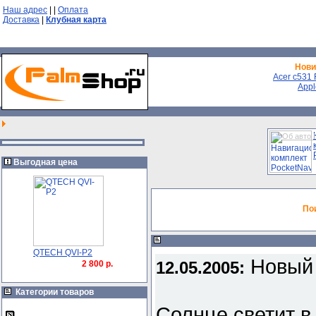
Наш адрес
|
|
Оплата
Доставка
|
Клубная карта
Нови
Acer с531 F
Appl
Об авто 
Выгодная цена
По
QTECH QVI-P2
Новый 
12.05.2005:
2 800 р.
Категории товаров
Солнце светит в