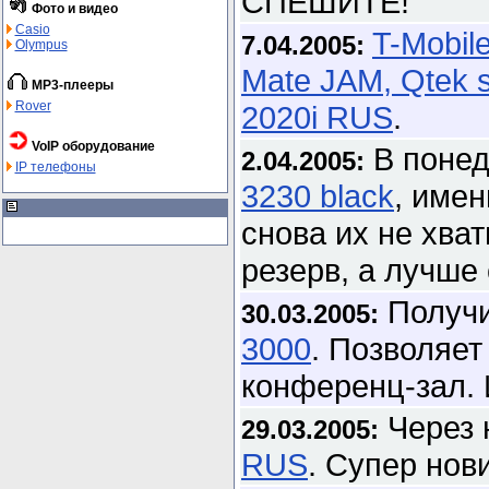
СПЕШИТЕ!
Фото и видео
Casio
T-Mobil
7.04.2005:
Olympus
Mate JAM, Qtek 
MP3-плееры
Rover
2020i RUS
.
VoIP оборудование
В понед
2.04.2005:
IP телефоны
3230 black
, име
снова их не хват
резерв, а лучше 
Получи
30.03.2005:
3000
. Позволяет
конференц-зал. 
Через 
29.03.2005:
RUS
. Супер нов