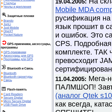
На ск
19.04.2005:
Стилусы
Чехлы и крепления
Mobile MDA comp
русификация на 
Защитные пленки
Brando
язык прошит в с
JunLi
Just Mobile
OneXT
и ошибок. Это с
Pocket Nature
CPS. Подробная 
GPS-приемники, аксессуары,
программы
комплекте. ТАК ч
GPS-приемники
Аксессуары для GPS
превосходит JAM
Программы для GPS
сертифицирован
Bluetooth и Связь
Bluetooth
Мега-н
Bluetooth-гарнитуры
11.04.2005:
Связь
ПАЛМШОП! Завт
Flash-память
(аналог Qtek s10
Card Readers
Secure Digital
Micro Secure Digital
как всегда, ката
USB Flash Drive