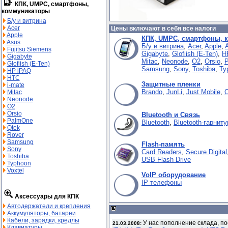
КПК, UMPC, смартфоны,
коммуникаторы
Б/у и витрина
Acer
Цены включают в себя все налоги
Apple
КПК, UMPC, смартфоны, 
Asus
Б/у и витрина
,
Acer
,
Apple
,
Fujitsu Siemens
Gigabyte
,
Glofiish (E-Ten)
,
H
Gigabyte
Mitac
,
Neonode
,
O2
,
Orsio
,
Glofiish (E-Ten)
Samsung
,
Sony
,
Toshiba
,
Ty
HP iPAQ
HTC
Защитные пленки
i-mate
Brando
,
JunLi
,
Just Mobile
,
Mitac
Neonode
O2
Orsio
Bluetooth и Связь
PalmOne
Bluetooth
,
Bluetooth-гарнит
Qtek
Rover
Samsung
Flash-память
Sony
Card Readers
,
Secure Digital
Toshiba
USB Flash Drive
Typhoon
Voxtel
VoIP оборудование
IP телефоны
Аксессуары для КПК
Автодержатели и крепления
Аккумуляторы, батареи
Кабели, зарядки, кредлы
У нас пополнение склада, п
21.03.2008:
Клавиатуры