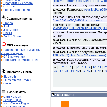
(Trinity) (TomTom 6 в комплекте)
,
HTC To
Программы и словари
На склад поступили коммуни
17.03.2008:
Стилусы
Разгружаем
Asus MyPal p550
Чехлы и крепления
12.03.2008:
дюйма.
К нам пришли кпк бренда Asu
6.03.2008:
Защитные пленки
Asus A696 (+ПОДАРКИ: автокомплект, 
Brando
У нас пополнение склада, к н
6.03.2008:
JunLi
комплекте)
,
HTC Touch 128 (P3452) (1G
Just Mobile
Новая весенняя акция! Подаро
4.03.2008:
OneXT
Glofiish!
Pocket Nature
На складе новый коммуникат
26.02.2008:
и WiFi.
GPS навигация
К нам поступил один из самы
20.02.2008:
Навигационные комплекты
На склад поступили коммуни
20.02.2008:
Pocket Navigator
128 (P3452) (1Gb MicroSD в комплекте)
GPS-приемники
Рады сообщить, что с сегод
Програмное обеспечение
18.02.2008:
составляет 14890 рублей.
«
|
1 |
2
|
3
|
4
|
5
|
6
|
7
|
8
|
9
|
10
|
11
|
12
36
|
37
|
38
|
39
|
40
|
41
|
42
|
43
|
44
|
45
Bluetooth и Связь
Bluetooth
Bluetooth-гарнитуры
Связь
Flash-память
Часы работы
Card Readers
Secure Digital
Micro Secure Digital
USB Flash Drive