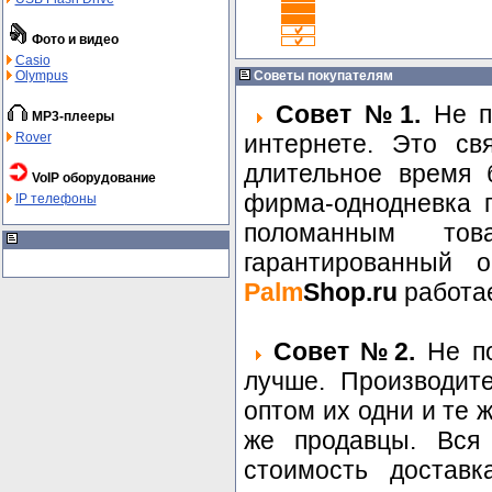
Фото и видео
Casio
Olympus
Советы покупателям
Совет №1.
Не по
MP3-плееры
Rover
интернете. Это св
длительное время 
VoIP оборудование
фирма-однодневка п
IP телефоны
поломанным то
гарантированный о
Palm
Shop.ru
работае
Совет №2.
Не по
лучше. Производит
оптом их одни и те 
же продавцы. Вся
стоимость доставк