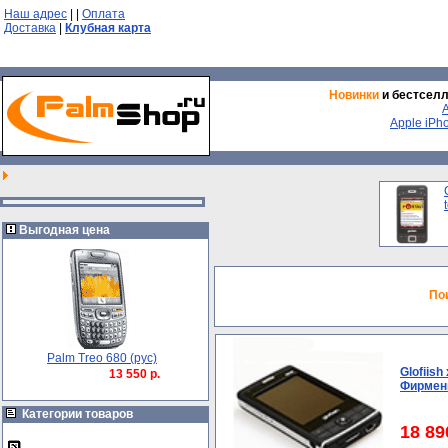
Наш адрес
|
|
Оплата
Доставка
|
Клубная карта
Новинки
и бестсел
Apple iPh
Выгодная цена
По
Palm Treo 680 (рус)
Glofiish
13 550 р.
Фирменн
Категории товаров
18 89