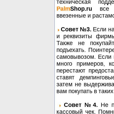
техническая под
Palm
Shop.ru
все т
ввезенные и растам
Совет №3.
Если на
и реквизиты фирмы
Также не покупай
подъехать. Поинтер
самовывозом. Если 
много примеров, к
перестают предоста
ставят демпинговы
затем не выдержива
вам покупать в таких
Совет №4.
Не по
кассовый чек. Помн