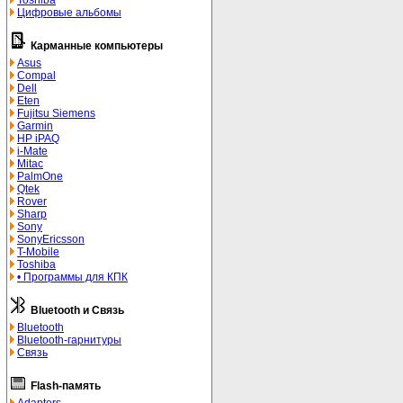
Toshiba
Цифровые альбомы
Карманные компьютеры
Asus
Compal
Dell
Eten
Fujitsu Siemens
Garmin
HP iPAQ
i-Mate
Mitac
PalmOne
Qtek
Rover
Sharp
Sony
SonyEricsson
T-Mobile
Toshiba
• Программы для КПК
Bluetooth и Связь
Bluetooth
Bluetooth-гарнитуры
Связь
Flash-память