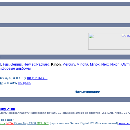
n
d
,
Fuji
,
Genius
,
Hewlett Packard
,
Kinon
,
Mercury
,
Minolta
,
Minox
,
Next
,
Nikon
,
Olym
ифровые альбомы
складе, а я хочу
не учитывая
ию
, а я хочу
по цене
Наименование
Tiny 2180
дому фотоаппарату: цифровая печать 12 снимков 10х15 бесплатно! 2.1 млн. пикс., 2272 
я DELUXE
:
хота
NEW
Kinon Tiny 2180
DELUXE
(карта памяти Secure Digital 128Mb в комплекте!)
купить 