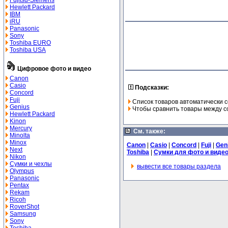
Fujitsu-Siemens
Hewlett Packard
IBM
iRU
Panasonic
Sony
Toshiba EURO
Toshiba USA
Цифровое фото и видео
Canon
Casio
Подсказки:
Concord
Fuji
Список товаров автоматически с
Genius
Чтобы сравнить товары между со
Hewlett Packard
Kinon
Mercury
См. также:
Minolta
Minox
Canon
|
Casio
|
Concord
|
Fuji
|
Gen
Next
Toshiba
|
Сумки для фото и виде
Nikon
Сумки и чехлы
вывести все товары раздела
Olympus
Panasonic
Pentax
Rekam
Ricoh
RoverShot
Samsung
Sony