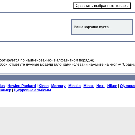
Ваша корзина пуста...
ортируется по наименованию (в алфавитном порядке).
бой, отметьте нужные модели галочками (слева) и нажмите на кнопку "Сравни
ius
|
Hewlett Packard
|
Kinon
|
Mercury
|
Minolta
|
Minox
|
Next
|
Nikon
|
Olympu
окамер
|
Цифровые альбомы