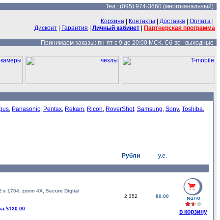
Тел.: (095) 974-3660 (многоканальный)
Корзина
|
Контакты
|
Доставка
|
Оплата
|
Дисконт
|
Гарантия
|
Личный кабинет
|
Партнерская программа
Принимаем заказы: пн-пт с 9 до 20:00 МСК. Сб-вс - выходные
pus
,
Panasonic
,
Pentax
,
Rekam
,
Ricoh
,
RoverShot
,
Samsung
,
Sony
,
Toshiba
,
Рубли
у.е.
x 1704, zoom 4X, Secure Digital
2 352
80.00
за $120.00
в корзину