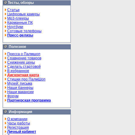
Тесты, обзоры
Статьи
Цифровые камеры
Mp3-плееры
Карманные ПК
Ноутбуки
Сотовые телефоны
Пресс-релизы
Полезное
Пресса о Палмшоп
Сравнение товаров
Снижение цены
Сделать стартовой
В избранное
Дисконтная карта
Стишки про ПалмШоп
Музей: письма
Наши баннеры
Наши вакансии
Форум
Партнерская программа
Информация
О компании
Часы работы
Регистрация
Личный кабинет