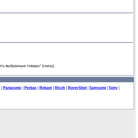
ть выбранные товары" (снизу).
s
|
Panasonic
|
Pentax
|
Rekam
|
Ricoh
|
RoverShot
|
Samsung
|
Sony
|