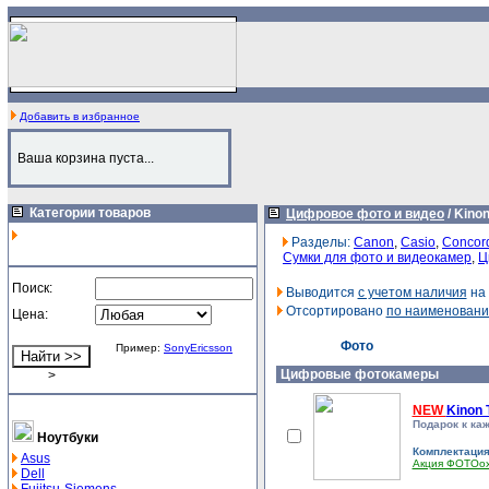
Добавить в избранное
Ваша корзина пуста...
Категории товаров
Цифровое фото и видео
/
Kino
Разделы:
Canon
,
Casio
,
Concor
Сумки для фото и видеокамер
,
Ц
Поиск:
Выводится
с учетом наличия
на 
Отсортировано
по наименован
Цена:
Фото
Пример:
SonyEricsson
Цифровые фотокамеры
>
NEW
Kinon 
Подарок к каж
Ноутбуки
Комплектаци
Asus
Акция ФОТОо
Dell