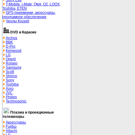
Sony Clie
T-Mobile, i-Mate, Qtek, O2, LOOX,
Toshiba, ETEN
GPS-приемники, аксессуары,
програмное обеспечение
Чехлы Krusell
DVD и Караоке
Archos
BBK
D-Pro
Kenwood
LG
Orient
Rolsen
Samsung
Scott
Shinco
Sony
Toshiba
Xoro
JVC
Philips
Technosonic
Плазма и проекционные
телевизоры
Аксессуары
Fujitsu
Hitachi