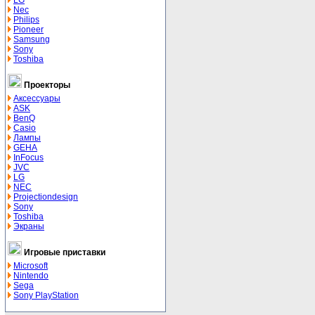
LG
Nec
Philips
Pioneer
Samsung
Sony
Toshiba
Проекторы
Аксессуары
ASK
BenQ
Casio
Лампы
GEHA
InFocus
JVC
LG
NEC
Projectiondesign
Sony
Toshiba
Экраны
Игровые приставки
Microsoft
Nintendo
Sega
Sony PlayStation