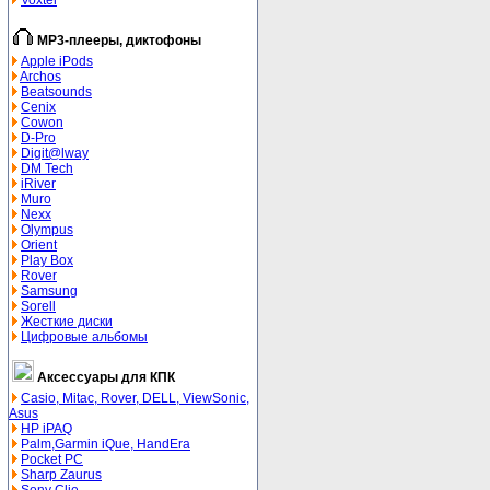
Voxtel
MP3-плееры, диктофоны
Apple iPods
Archos
Beatsounds
Cenix
Cowon
D-Pro
Digit@lway
DM Tech
iRiver
Muro
Nexx
Olympus
Orient
Play Box
Rover
Samsung
Sorell
Жесткие диски
Цифровые альбомы
Аксессуары для КПК
Casio, Mitac, Rover, DELL, ViewSonic,
Asus
HP iPAQ
Palm,Garmin iQue, HandEra
Pocket PC
Sharp Zaurus