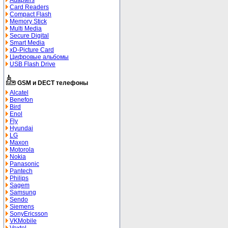
Adapters
Card Readers
Compact Flash
Memory Stick
Multi Media
Secure Digital
Smart Media
xD-Picture Card
Цифровые альбомы
USB Flash Drive
GSM и DECT телефоны
Alcatel
Benefon
Bird
Enol
Fly
Hyundai
LG
Maxon
Motorola
Nokia
Panasonic
Pantech
Philips
Sagem
Samsung
Sendo
Siemens
SonyEricsson
VKMobile