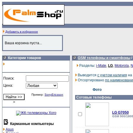
Добавить в избранное
Ваша корзина пуста...
Категории товаров
GSM телефоны и смартфоны
/
Разделы:
i-Mate
,
LG
,
Motorola
,
N
Выводится
с учетом наличия
на 
Поиск:
Отсортировано
по наименован
Цена:
Фото
Пример:
SonyEricsson
Сотовые телефоны
>
LG G7050
GSM 900/1800,
Карманные компьютеры
Asus