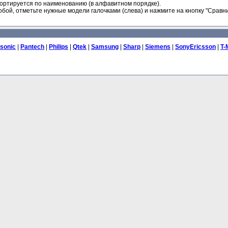
ортируется по наименованию (в алфавитном порядке).
бой, отметьте нужные модели галочками (слева) и нажмите на кнопку "Сравни
sonic
|
Pantech
|
Philips
|
Qtek
|
Samsung
|
Sharp
|
Siemens
|
SonyEricsson
|
T-