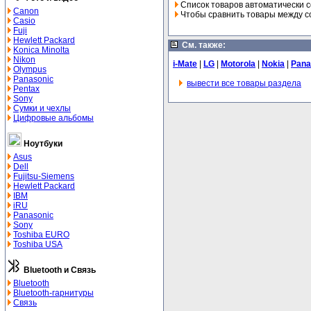
Список товаров автоматически с
Canon
Чтобы сравнить товары между со
Casio
Fuji
Hewlett Packard
См. также:
Konica Minolta
Nikon
i-Mate
|
LG
|
Motorola
|
Nokia
|
Pana
Olympus
Panasonic
вывести все товары раздела
Pentax
Sony
Сумки и чехлы
Цифровые альбомы
Ноутбуки
Asus
Dell
Fujitsu-Siemens
Hewlett Packard
IBM
iRU
Panasonic
Sony
Toshiba EURO
Toshiba USA
Bluetooth и Связь
Bluetooth
Bluetooth-гарнитуры
Связь