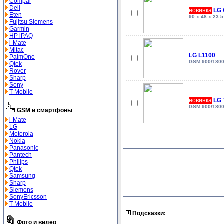
Compal
Dell
новинка
LG 
Eten
90 x 48 x 23.
Fujitsu Siemens
Garmin
HP iPAQ
i-Mate
Mitac
LG L1100
PalmOne
GSM 900/1800/
Qtek
Rover
Sharp
Sony
T-Mobile
новинка
LG 
GSM 900/1800,
GSM и смартфоны
i-Mate
LG
Motorola
Nokia
Panasonic
Pantech
Philips
Qtek
Samsung
Sharp
Siemens
SonyEricsson
T-Mobile
Подсказки:
Фото и видео