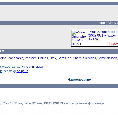
Принимаем за
i-Mate Smartphone 3
(SP3) RUS + чехол!
(анало...
12 825
LG
okia
,
Panasonic
,
Pantech
,
Philips
,
Qtek
,
Samsung
,
Sharp
,
Siemens
,
SonyEricsson
складе, а я хочу
не учитывая
ию
, а я хочу
по цене
Наименование
 92 x 44 x 21 мм, Li-Ion 720 мАч, GPRS, WAP, ИК-порт, встроенная фотокамера