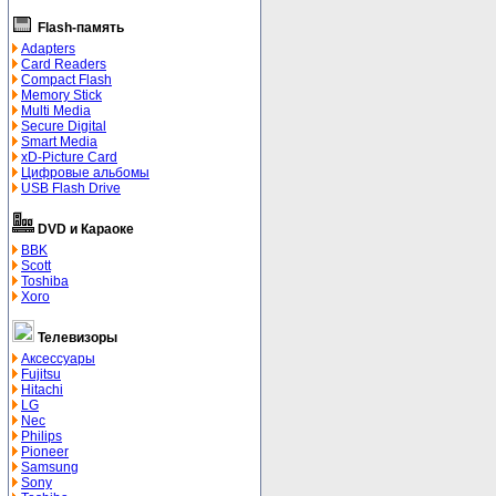
Flash-память
Adapters
Card Readers
Compact Flash
Memory Stick
Multi Media
Secure Digital
Smart Media
xD-Picture Card
Цифровые альбомы
USB Flash Drive
DVD и Караоке
BBK
Scott
Toshiba
Xoro
Телевизоры
Аксессуары
Fujitsu
Hitachi
LG
Nec
Philips
Pioneer
Samsung
Sony