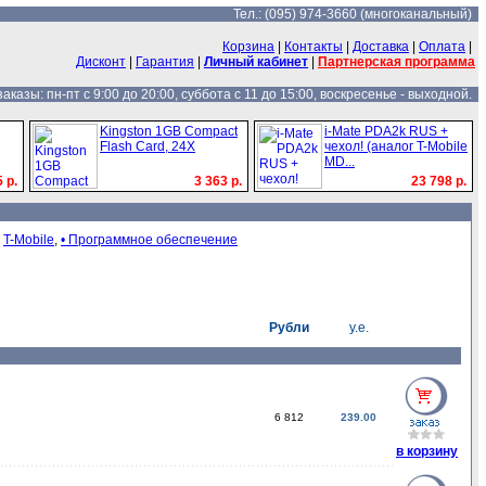
Тел.: (095) 974-3660 (многоканальный)
Корзина
|
Контакты
|
Доставка
|
Оплата
|
Дисконт
|
Гарантия
|
Личный кабинет
|
Партнерская программа
казы: пн-пт с 9:00 до 20:00, суббота с 11 до 15:00, воскресенье - выходной.
Kingston 1GB Compact
i-Mate PDA2k RUS +
Flash Card, 24X
чехол! (аналог T-Mobile
MD...
 р.
3 363 р.
23 798 р.
,
T-Mobile
,
• Программное обеспечение
Рубли
у.е.
6 812
239.00
в корзину