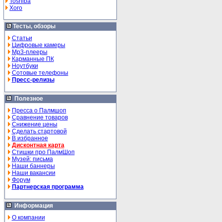
Toshiba
Xoro
Тесты, обзоры
Статьи
Цифровые камеры
Mp3-плееры
Карманные ПК
Ноутбуки
Сотовые телефоны
Пресс-релизы
Полезное
Пресса о Палмшоп
Сравнение товаров
Снижение цены
Сделать стартовой
В избранное
Дисконтная карта
Стишки про ПалмШоп
Музей: письма
Наши баннеры
Наши вакансии
Форум
Партнерская программа
Информация
О компании