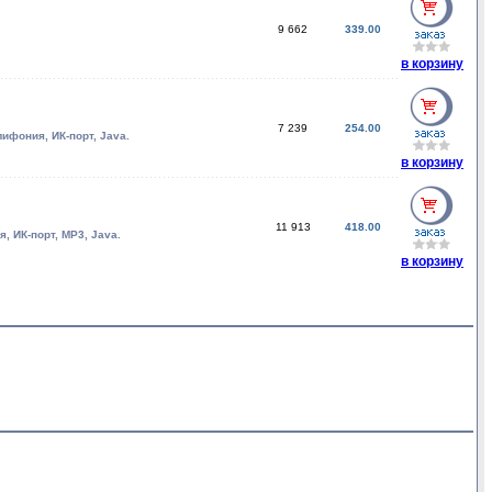
9 662
339.00
в корзину
7 239
254.00
лифония, ИК-порт, Java.
в корзину
11 913
418.00
, ИК-порт, MP3, Java.
в корзину