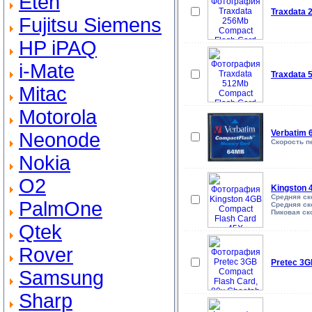
Eten
Traxdata 
Fujitsu Siemens
HP iPAQ
i-Mate
Traxdata 
Mitac
Motorola
Verbatim 
Neonode
Скорость пе
Nokia
O2
Kingston 
Средняя ско
PalmOne
Средняя ско
Пиковая ск
Qtek
Rover
Pretec 3G
Samsung
Sharp