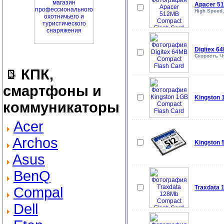
Apacer 5
High Speed,
Digitex 6
Скорость Чт
КПК,
смартфоны и
Kingston 
коммуникаторы
Acer
Archos
Kingston 
Asus
BenQ
Traxdata 
Compal
Dell