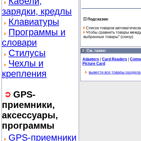
Кабели,
зарядки, кредлы
Клавиатуры
Подсказки:
Список товаров автоматически
Программы и
Чтобы сравнить товары между 
выбранные товары" (снизу).
словари
Стилусы
См. также:
Adapters
|
Card Readers
|
Compa
Чехлы и
Picture Card
крепления
вывести все товары раздела
GPS-
приемники,
аксессуары,
программы
GPS-приемники