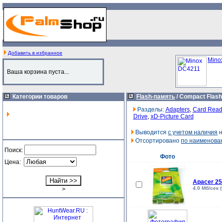
Добавить в избранное
Mino
Ваша корзина пуста...
Категории товаров
Flash-память
/
Compact Flash
Разделы:
Adapters
,
Card Read
Drive
,
xD-Picture Card
Выводится
с учетом наличия
н
Отсортировано
по наименова
Поиск:
Фото
Цена:
Apacer 2
4.0 Мб/сек 
>