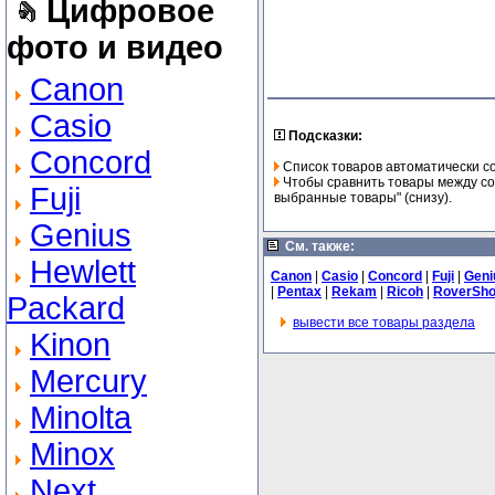
Цифровое
фото и видео
Canon
Casio
Подсказки:
Concord
Список товаров автоматически с
Чтобы сравнить товары между соб
Fuji
выбранные товары" (снизу).
Genius
См. также:
Hewlett
Canon
|
Casio
|
Concord
|
Fuji
|
Geni
|
Pentax
|
Rekam
|
Ricoh
|
RoverSho
Packard
вывести все товары раздела
Kinon
Mercury
Minolta
Minox
Next