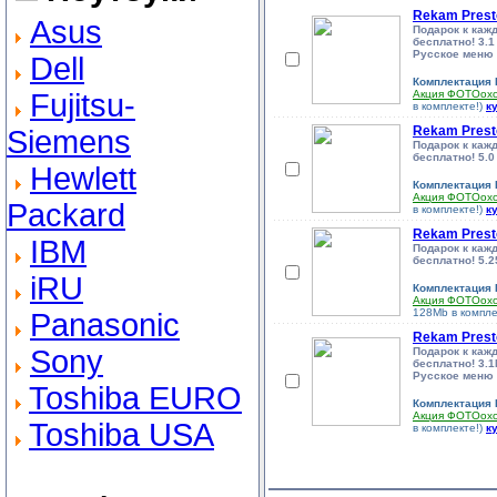
Rekam Prest
Asus
Подарок к каж
бесплатно! 3.1 
Русское меню
Dell
Комплектация
Fujitsu-
Акция ФОТОох
в комплекте!)
к
Rekam Prest
Siemens
Подарок к каж
бесплатно! 5.0 
Hewlett
Комплектация
Акция ФОТОох
Packard
в комплекте!)
к
Rekam Prest
IBM
Подарок к каж
бесплатно! 5.25
iRU
Комплектация
Акция ФОТОох
128Mb в компле
Panasonic
Rekam Prest
Sony
Подарок к каж
бесплатно! 3.1M
Русское меню
Toshiba EURO
Комплектация
Акция ФОТОох
Toshiba USA
в комплекте!)
к