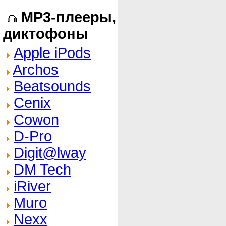
MP3-плееры,
диктофоны
Apple iPods
Archos
Beatsounds
Cenix
Cowon
D-Pro
Digit@lway
DM Tech
iRiver
Muro
Nexx