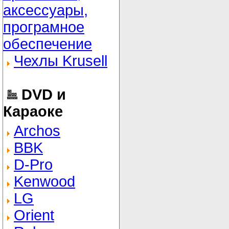
аксессуары,
програмное
обеспечение
Чехлы Krusell
DVD и
Караоке
Archos
BBK
D-Pro
Kenwood
LG
Orient