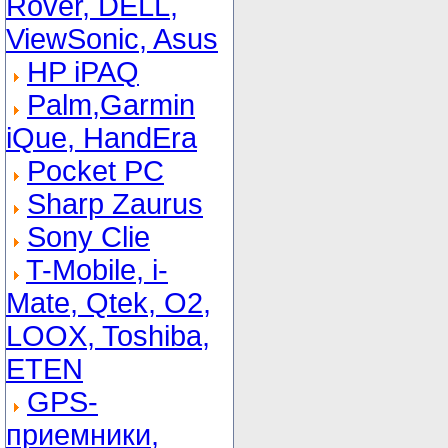
Rover, DELL,
ViewSonic, Asus
HP iPAQ
Palm,Garmin
iQue, HandEra
Pocket PC
Sharp Zaurus
Sony Clie
T-Mobile, i-
Mate, Qtek, O2,
LOOX, Toshiba,
ETEN
GPS-
приемники,