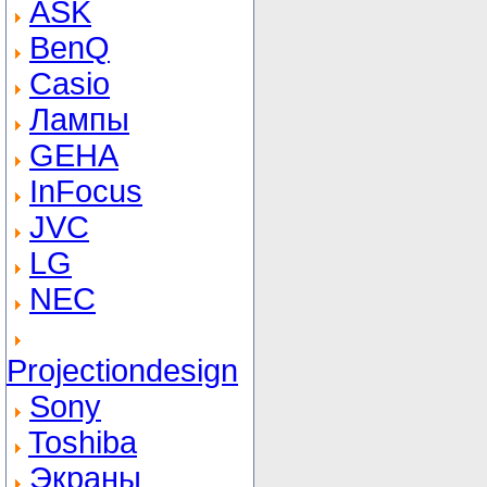
ASK
BenQ
Casio
Лампы
GEHA
InFocus
JVC
LG
NEC
Projectiondesign
Sony
Toshiba
Экраны