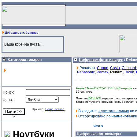
Добавить в избранное
Ваша корзина пуста...
Категории товаров
Цифровое фото и видео
/
Reka
Разделы:
Canon
,
Casio
,
Concord
Panasonic
,
Pentax
,
Rekam
,
Ricoh
,
Акция "ФотоОХОТА", DELUXE-версия
- э
12 снимков!
Поиск:
Покупая
DELUXE
версию фотоаппарата в
Цена:
также получаете возможность бесплатно
Пример:
SonyEricsson
Выводится
с учетом наличия
на с
Отсортировано
по наименовани
>
Фото
Ноутбуки
Цифровые фотокамеры