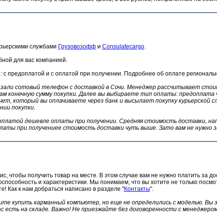
урьерскими службами
Грузовозофф
и
Consulatecargo
.
бной для вас компанией.
: с предоплатой и с оплатой при получении. Подробнее об оплате региональ
азали сотовый телефон с доставкой в Сочи. Менеджер рассчитывает стоим
ам конечную сумму покупки. Далее вы выбираете тип оплаты: предоплата 
ет, который вы оплачиваете через банк и высылает покупку курьерской сл
нии покупки.
оплатой дешевле оплаты при получении. Средняя стоимость доставки, нап
платы при получениее стоимость доставки чуть выше. Зато вам не нужно 
с, чтобы получить товар на месте. В этом случае вам не нужно платить за до
способность и характеристики. Мы понимаем, что вы хотите не только посмот
е! Как к нам добраться написано в разделе "
Контакты
".
ите купить карманный компьютер, но еще не определились с моделью. Вы 
ас есть на складе. Важно! Не приезжайте без договоренности с менеджер