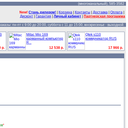
(многоканальный), 585-3582
New!
Стань дилером!
|
Корзина
|
Контакты
|
Доставка
|
Оплата
|
Дисконт
|
Гарантия
|
Личный кабинет
|
Партнерская программа
казы: пн-пт с 9:00 до 20:00, суббота с 11 до 15:00, воскресенье - выходной.
SB
Mitac Mio 169
Qtek s110
карманный компьютер
коммуникатор RUS
R...
 р.
12 538 р.
17 966 р.
ов
*