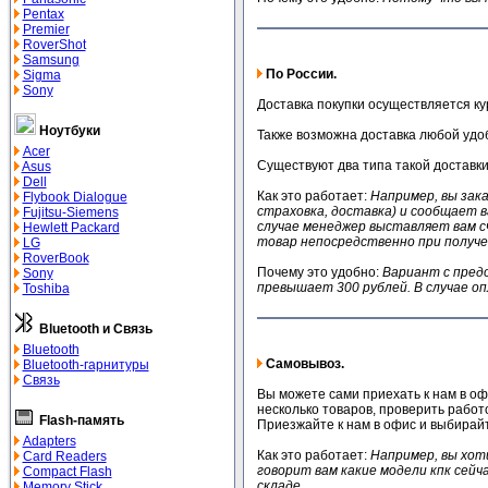
Pentax
Premier
RoverShot
Samsung
По России.
Sigma
Sony
Доставка покупки осуществляется к
Ноутбуки
Также возможна доставка любой удо
Acer
Существуют два типа такой доставки
Asus
Dell
Как это работает:
Например, вы зак
Flybook Dialogue
страховка, доставка) и сообщает в
Fujitsu-Siemens
случае менеджер выставляет вам сч
Hewlett Packard
товар непосредственно при получе
LG
RoverBook
Почему это удобно:
Вариант с пред
Sony
превышает 300 рублей. В случае о
Toshiba
Bluetooth и Связь
Bluetooth
Самовывоз.
Bluetooth-гарнитуры
Связь
Вы можете сами приехать к нам в офи
несколько товаров, проверить работо
Flash-память
Приезжайте к нам в офис и выбирайт
Adapters
Как это работает:
Например, вы хот
Card Readers
говорит вам какие модели кпк сейч
Compact Flash
складе.
Memory Stick