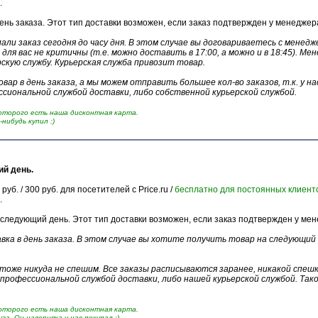
.
ень заказа. Этот тип доставки возможен, если заказ подтвержден у менеджера
али заказ сегодня до часу дня. В этом случае вы договариваетесь с менед
 для вас не критичны (т.е. можно доставить в 17:00, а можно и в 18:45). 
скую службу. Курьерская служба привозит товар.
вар в день заказа, а мы можем отправить большее кол-во заказов, т.к. у н
сиональной службой доставки, либо собственной курьерской службой.
оторого есть наша дисконтная карта.
нибудь купил :)
ий день.
. / 300 руб. для посетителей с Price.ru /
бесплатно для постоянных клиент
.
следующий день. Этот тип доставки возможен, если заказ подтвержден у мен
авка в день заказа. В этом случае вы хотите получить товар на следующи
оже никуда не спешим. Все заказы расписываются заранее, никакой спешки 
профессиональной службой доставки, либо нашей курьерской службой. Та
оторого есть наша дисконтная карта.
га. Он наверняка у нас покупал :)