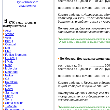
вес товара от 3 до 30 кг … от 300 руб
Доставка товара осуществляется в д
Как это работает:
Например, вы сдел
например, до 19:00. Сроки доставки
документы и отдает заказ в курьер
КПК, смартфоны и
коммуникаторы
Почему это удобно:
вы получаете то
Acer
страхуется и доставляется профес
Archos
Asus
*
Постоянным считается тот клиент, у к
BenQ
А она есть у всех кто хоть раз у нас что-
Compal
Dell
Eten
Fujitsu Siemens
HP iPAQ
По Москве. Доставка на следующ
i-Mate
Mitac
вес товара до 3 кг ………………… 100 руб
Motorola
вес товара от 3 до 30 кг … от 200 руб
Neonode
Nokia
Доставка товара осуществляется на 
O2
PalmOne
Как это работает:
Также, как и дост
Qtek
лицам, которые никуда не спешат.
Rover
Samsung
Почему это удобно:
Потому что мы т
Sharp
товар страхуется и доставляется 
Sony
исключает накладки.
SonyEricsson
T-Mobile
*
Постоянным считается тот клиент, у к
Б/у и витрина
Даже если у вас ее нет - попросите у дру