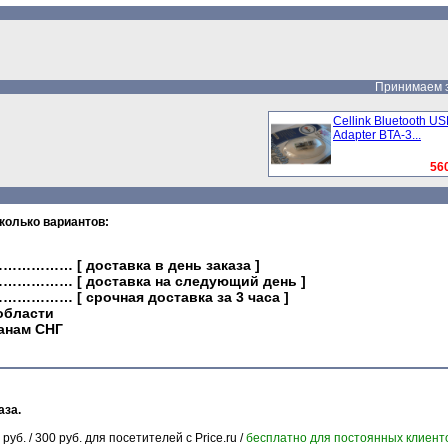
Принимаем за
Cellink Bluetooth U
Adapter BTA-3...
560
колько вариантов:
…………… [ доставка в день заказа ]
……………… [ доставка на следующий день ]
…………… [ срочная доставка за 3 часа ]
области
ранам СНГ
аза.
. / 300 руб. для посетителей с Price.ru /
бесплатно для постоянных клиент