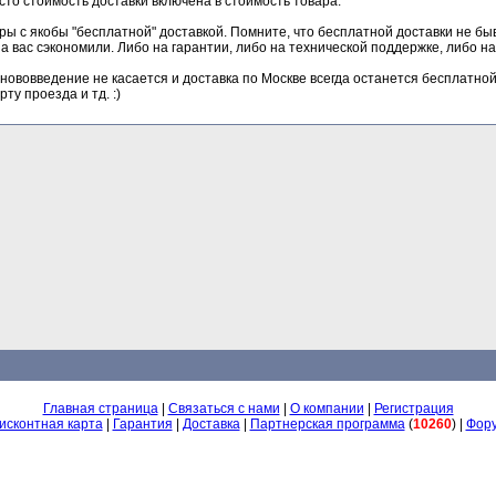
сто стоимость доставки включена в стоимость товара.
ы с якобы "бесплатной" доставкой. Помните, что бесплатной доставки не быва
а вас сэкономили. Либо на гарантии, либо на технической поддержке, либо на
ововведение не касается и доставка по Москве всегда останется бесплатной
ту проезда и тд. :)
Главная страница
|
Связаться с нами
|
О компании
|
Регистрация
исконтная карта
|
Гарантия
|
Доставка
|
Партнерская программа
(
10260
) |
Фор