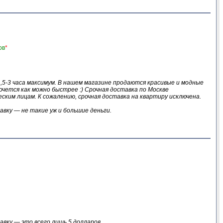
ов
*
 1,5-3 часа максимум. В нашем магазине продаются красивые и модные
очется как можно быстрее :) Срочная доставка по Москве
ким лицам. К сожалению, срочная доставка на квартиру исключена.
авку — не такие уж и большие деньги.
.
авку — это всего лишь 5 долларов.