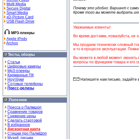
Multi Media
Почему это удобно:
Вариант с само
Secure Digital
Кроме того вы можете выбрать ин
Smart Media
xD-Picture Card
USB Flash Drive
Уважаемые клиенты!
MP3-плееры
Во время доставки, пожалуйста, не з
Apple iPods
Archos
Мы продаем технически сложный това
и то в процессе эксплуатации. Помни
Тесты, обзоры
Вы можете в любой момент звонить в
Статьи
вопросы по функциям товара и его с
Цифровые камеры
Mp3-плееры
Карманные ПК
Ноутбуки
Напишите нам письмо, задайте в
Сотовые телефоны
Пресс-релизы
Полезное
Пресса о Палмшоп
Сравнение товаров
Снижение цены
Сделать стартовой
В избранное
Дисконтная карта
Стишки про ПалмШоп
Музей: письма