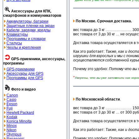
Аксессуары для КПК,
смартфонов и коммуникаторов
По Москве. Срочная доставка.
Аккумуляторы, батареи
Защитные пленки на экран
вес товара до 3 кг ………………… 300 руб
Кабели, зарядки, кредлы
вес товара от 3 до 30 кг … не осуще
Клавиатуры
Программы и словари
Доставка товара осуществляется в т
Стилусы
Чехлы и крепления
Как это работает:
Также, как и дост
игрушки для взрослых и мы с поним
GPS-приемники, аксессуары,
осуществляется собственной курье
программы
Почему это удобно:
Потому что вы п
GPS-приемники
Аксессуары для GPS
*
Программы для GPS
Уверены, что вы уже запомнили как хор
Фото и видео
Canon
По Московской области
.
Casio
Epson
вес товара до 3 кг ………………… 150 
Fuji
вес товара от 3 до 30 кг … от 300 руб
Hewlett Packard
Kodak
Доставка товара осуществляется в т
Konica Minolta
Minox
Как это работает:
Также, как и дост
Nikon
Olympus
Почему это удобно:
Потому что вы п
Panasonic