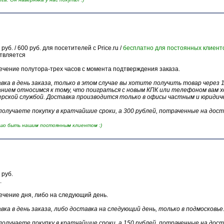
. / 600 руб. для посетителей с Price.ru /
бесплатно для постоянных клиент
ствляется
ечение полутора-трех часов с момента подтверждения заказа.
авка в день заказа, только в этом случае вы хотите получить товар через
анием относимся к тому, что поиграться с новым КПК или телефоном вам х
рской службой. Доставка производится только в офисы частным и юридичес
олучаете покупку в кратчайшие сроки, а 300 рублей, потраченные на дост
ошо быть нашим постоянным клиентом :)
руб.
.
ечение дня, либо на следующий день.
авка в день заказа, либо доставка на следующий день, только в подмосковье
олучаете покупку в кратчайшие сроки, а 150 рублей, потраченные на дост