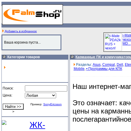
Добавить в избранное
i-Ma
чехол
Ваша корзина пуста...
MD...
Категории товаров
Карманные ПК и коммуникатор
Разделы:
Asus
,
Compal
,
Dell
,
Ete
Mobile
,
• Программы для КПК
Наш интернет-маг
Поиск:
Цена:
Это означает: ка
Пример:
SonyEricsson
цены на карманны
>
послегарантийное