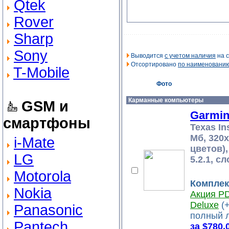
Qtek
Rover
Sharp
Sony
Выводится
с учетом наличия
на с
Отсортировано
по наименовани
T-Mobile
Фото
Карманные компьютеры
GSM и
Garmin
смартфоны
Texas In
Мб, 320x
i-Mate
цветов),
LG
5.2.1, 
Motorola
Комплек
Nokia
Акция P
Deluxe
(+
Panasonic
полный 
Pantech
за $780.