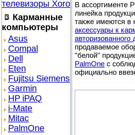
В ассортименте P
линейка продукц
Карманные
также имеются в
компьютеры
аксессуары к ка
Asus
авторизованного 
продаваемое обо
Compal
"белой" продукци
Dell
PalmOne
с соблюд
Eten
официально ввез
Fujitsu Siemens
Garmin
HP iPAQ
i-Mate
Mitac
PalmOne