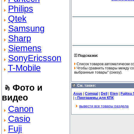
Philips
Qtek
Samsung
Sharp
Siemens
SonyEricsson
Подсказки:
Список товаров автоматически с
T-Mobile
Чтобы сравнить товары между соб
выбранные товары" (снизу).
Фото и
См. также:
Asus
|
Compal
|
Dell
|
Eten
|
Fujitsu
видео
|
• Программы для КПК
Canon
вывести все товары раздела
Casio
Fuji