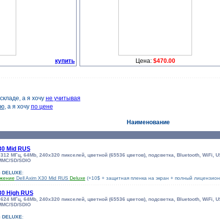
купить
Цена:
$470.00
складе, а я хочу
не учитывая
ию
, а я хочу
по цене
Наименование
30 Mid RUS
e 312 МГц, 64Mb, 240x320 пикселей, цветной (65536 цветов), подсветка, Bluetooth, WiFi, 
MMC/SD/SDIO
я DELUXE
:
ижение
Dell Axim X30 Mid RUS
Deluxe
(+10$ + защитная пленка на экран + полный лицензио
30 High RUS
e 624 МГц, 64Mb, 240x320 пикселей, цветной (65536 цветов), подсветка, Bluetooth, WiFi, 
MMC/SD/SDIO
я DELUXE
: