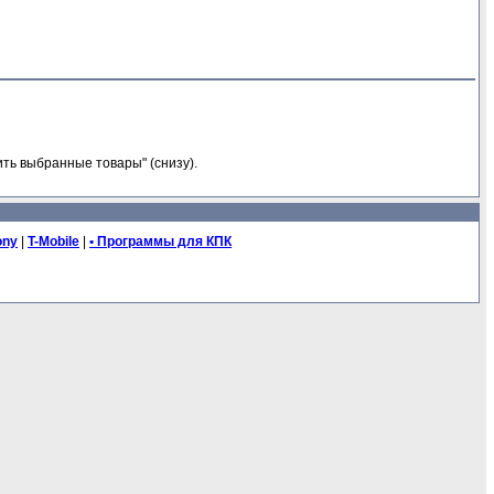
ть выбранные товары" (снизу).
ony
|
T-Mobile
|
• Программы для КПК