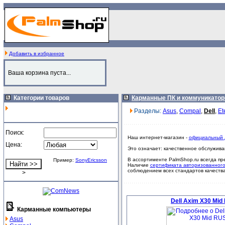
Добавить в избранное
Ваша корзина пуста...
Категории товаров
Карманные ПК и коммуникато
Разделы:
Asus
,
Compal
,
Dell
,
Et
Поиск:
Наш интернет-магазин -
официальный 
Цена:
Это означает: качественное обслужива
В ассортименте PalmShop.ru всегда п
Пример:
SonyEricsson
Наличие
сертификата авторизованног
соблюдением всех стандартов качеств
>
Dell Axim X30 Mid
Карманные компьютеры
Asus