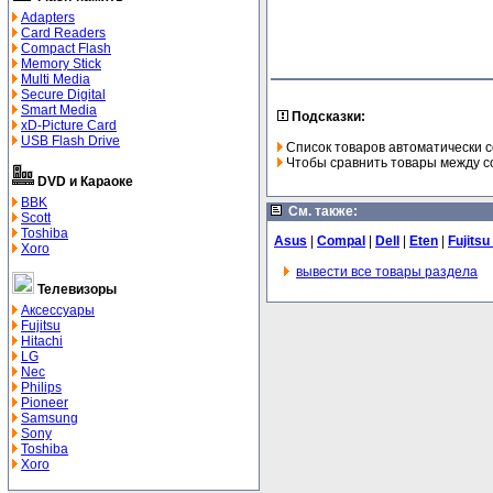
Adapters
Card Readers
Compact Flash
Memory Stick
Multi Media
Secure Digital
Smart Media
Подсказки:
xD-Picture Card
USB Flash Drive
Список товаров автоматически с
Чтобы сравнить товары между со
DVD и Караоке
BBK
См. также:
Scott
Toshiba
Asus
|
Compal
|
Dell
|
Eten
|
Fujits
Xoro
вывести все товары раздела
Телевизоры
Аксессуары
Fujitsu
Hitachi
LG
Nec
Philips
Pioneer
Samsung
Sony
Toshiba
Xoro