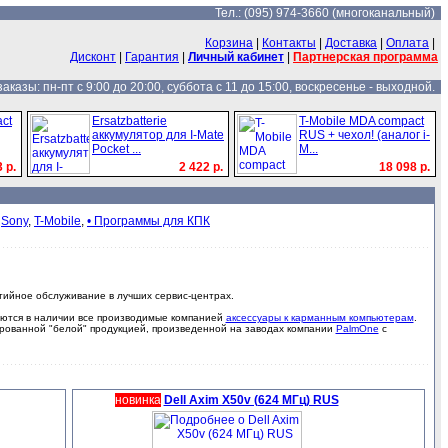
Тел.: (095) 974-3660 (многоканальный)
Корзина
|
Контакты
|
Доставка
|
Оплата
|
Дисконт
|
Гарантия
|
Личный кабинет
|
Партнерская программа
казы: пн-пт с 9:00 до 20:00, суббота с 11 до 15:00, воскресенье - выходной.
ct
Ersatzbatterie
T-Mobile MDA compact
аккумулятор для I-Mate
RUS + чехол! (аналог i-
Pocket ...
M...
 р.
2 422 р.
18 098 р.
,
Sony
,
T-Mobile
,
• Программы для КПК
тийное обслуживание в лучших сервис-центрах.
еются в наличии все производимые компанией
аксессуары к карманным компьютерам
.
ированной "белой" продукцией, произведенной на заводах компании
PalmOne
с
новинка
Dell Axim X50v (624 МГц) RUS