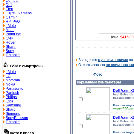
Compal
Dell
Eten
Fujitsu Siemens
Garmin
HP iPAQ
i-Mate
Mitac
PalmOne
Цена:
$415.00
Qtek
Rover
Sharp
Sony
T-Mobile
Выводится
с учетом наличия
на 
Отсортировано
по наименован
GSM и смартфоны
i-Mate
Фото
LG
Motorola
Карманные компьютеры
Nokia
Panasonic
Dell Axim X
Pantech
Intel Bulverd
Philips
расширения 
Qtek
Samsung
Комплектаци
Акция PDAдв
Sharp
Siemens
Dell Axim X
SonyEricsson
Intel Bulverd
T-Mobile
расширения 
Комплектаци
Фото и видео