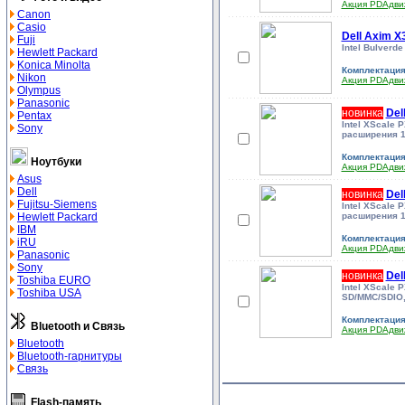
Акция PDAдв
Canon
Casio
Dell Axim 
Fuji
Intel Bulverd
Hewlett Packard
Konica Minolta
Комплектаци
Nikon
Акция PDAдв
Olympus
Panasonic
новинка
Del
Pentax
Intel XScale 
Sony
расширения 1 
Комплектаци
Ноутбуки
Акция PDAдв
Asus
Dell
новинка
Del
Fujitsu-Siemens
Intel XScale 
Hewlett Packard
расширения 1 
IBM
Комплектаци
iRU
Акция PDAдв
Panasonic
Sony
новинка
Del
Toshiba EURO
Intel XScale 
Toshiba USA
SD/MMC/SDIO, 1
Комплектаци
Bluetooth и Связь
Акция PDAдв
Bluetooth
Bluetooth-гарнитуры
Связь
Flash-память