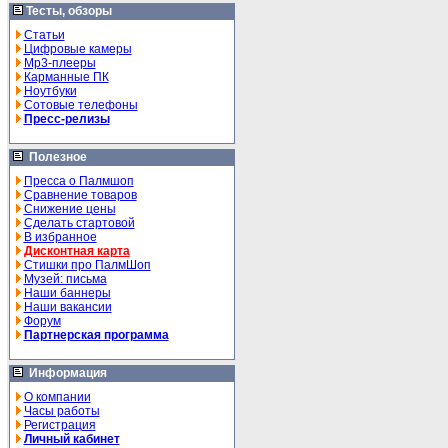
Тесты, обзоры
Статьи
Цифровые камеры
Mp3-плееры
Карманные ПК
Ноутбуки
Сотовые телефоны
Пресс-релизы
Полезное
Пресса о Палмшоп
Сравнение товаров
Снижение цены
Сделать стартовой
В избранное
Дисконтная карта
Стишки про ПалмШоп
Музей: письма
Наши баннеры
Наши вакансии
Форум
Партнерская программа
Информация
О компании
Часы работы
Регистрация
Личный кабинет