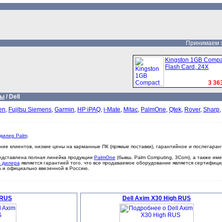
Принимаем за
Kingston 1GB Compa
Flash Card, 24X
3 363
ры
/
Dell
en
,
Fujitsu Siemens
,
Garmin
,
HP iPAQ
,
i-Mate
,
Mitac
,
PalmOne
,
Qtek
,
Rover
,
Sharp
дилер Palm
.
ние клиентов, низкие цены на карманные ПК (прямые поставки), гарантийное и послегаран
редставлена полная линейка продукции
PalmOne
(бывш. Palm Computing, 3Com), а также им
о дилера
является гарантией того, что все продаваемое оборудование является сертифиц
а и официально ввезенной в Россию.
 RUS
Dell Axim X30 High RUS