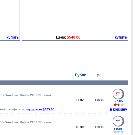
купить
Цена:
$540.00
купить
Рубли
у.е.
USB, Windows Mobile 2003 SE, слот
11 828
415.00
в корзину
нный русификатор)
купить за $425.00
USB, Windows Mobile 2003 SE, слот
13 395
470.00