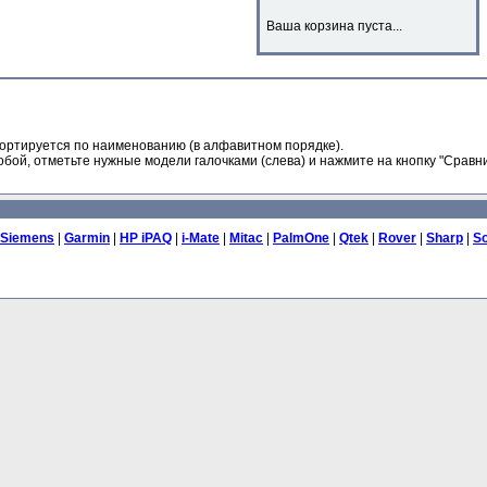
Ваша корзина пуста...
ортируется по наименованию (в алфавитном порядке).
бой, отметьте нужные модели галочками (слева) и нажмите на кнопку "Сравни
u Siemens
|
Garmin
|
HP iPAQ
|
i-Mate
|
Mitac
|
PalmOne
|
Qtek
|
Rover
|
Sharp
|
S