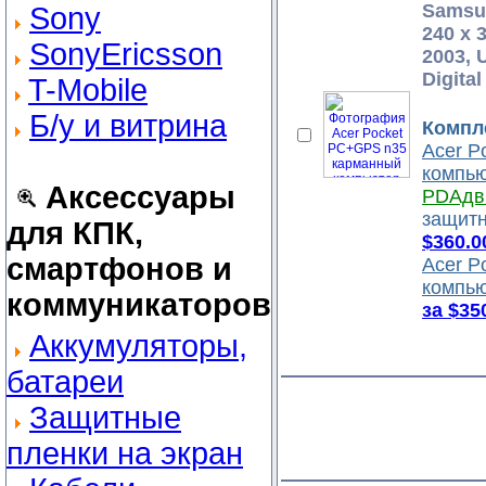
Samsun
Sony
240 x 
SonyEricsson
2003, 
Digita
T-Mobile
Б/у и витрина
Компл
Acer P
компь
Аксессуары
PDAдв
защитн
для КПК,
$360.0
смартфонов и
Acer P
компь
коммуникаторов
за $35
Аккумуляторы,
батареи
Защитные
пленки на экран