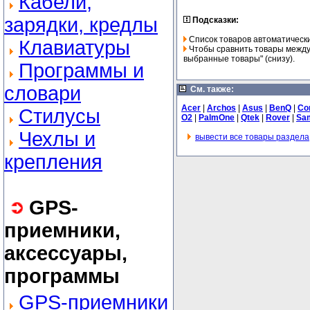
Кабели,
зарядки, кредлы
Подсказки:
Список товаров автоматически
Клавиатуры
Чтобы сравнить товары между 
выбранные товары" (снизу).
Программы и
словари
См. также:
Acer
|
Archos
|
Asus
|
BenQ
|
Co
Стилусы
O2
|
PalmOne
|
Qtek
|
Rover
|
Sa
Чехлы и
вывести все товары раздела
крепления
GPS-
приемники,
аксессуары,
программы
GPS-приемники