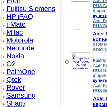
Eten
Acer P
RUS
D
Fujitsu Siemens
фирмен
HP iPAQ
купить
Acer P
i-Mate
RUS В
Mitac
Acer 
Motorola
копь
312MH
Neonode
SDIO/M
Nokia
Компл
O2
Acer P
PalmOne
RUS
D
фирмен
Qtek
купить
Acer P
Rover
RUS В
Samsung
Acer 
Sharp
карм