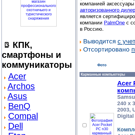
компанией аксессуары
авторизованного диле
является сертифициро
компании
PalmOne
с с
в Россию.
Выводится
с уче
КПК,
Отсортировано
п
смартфоны и
коммуникаторы
Фото
Acer
Карманные компьютеры
Acer 
Archos
комп
Asus
Samsun
240 x 
BenQ
2003, 
Compal
Digita
Dell
Компл