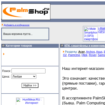
Добавить в избранное
i-Ma
(SP3)
Ваша корзина пуста...
Категории товаров
КПК, смартфоны и коммуни
Разделы:
Acer
,
Archos
,
Asus
,
O2
,
PalmOne
,
Qtek
,
Rover
,
Sams
Наш интернет-магазин
Поиск:
Цена:
Это означает: качеств
(прямые поставки), га
центрах.
>
В ассортименте PalmS
(бывш. Palm Computing