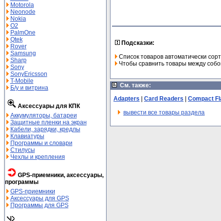
Motorola
Neonode
Nokia
O2
PalmOne
Qtek
Подсказки:
Rover
Samsung
Список товаров автоматически сорт
Sharp
Чтобы сравнить товары между собой
Sony
SonyEricsson
T-Mobile
См. также:
Б/у и витрина
Adapters
|
Card Readers
|
Compact Fl
Аксессуары для КПК
вывести все товары раздела
Аккумуляторы, батареи
Защитные пленки на экран
Кабели, зарядки, кредлы
Клавиатуры
Программы и словари
Стилусы
Чехлы и крепления
GPS-приемники, аксессуары,
программы
GPS-приемники
Аксессуары для GPS
Программы для GPS