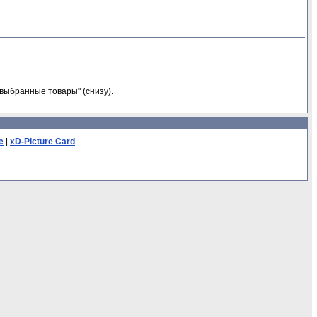
выбранные товары" (снизу).
e
|
xD-Picture Card