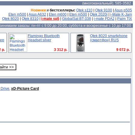
(многоканальный), 585-3582
Новинки
и
бестселлеры:
Qtek s110
|
Qtek 9100
|
Asus p505
Eten m500
|
Asus A632
|
Eten m600
|
Eten m500
|
Qtek 2020i
|
i-Mate K-Jam
Qtek 8020
|
Qtek 8310
|
i-mate sp5
|
GlobalSat BT-338
|
i-mate PDA2
|
Palm T|X
инимаем заказы: пн-пт с 9:00 до 20:00, суббота и воскресенье с 10 до 17:00
Flamingo Bluetooth
Qtek 8020 smartphone
тер
Headset silver
(смартфон) RUS
 р.
3 312 р.
9 072 р.
 Drive
,
xD-Picture Card