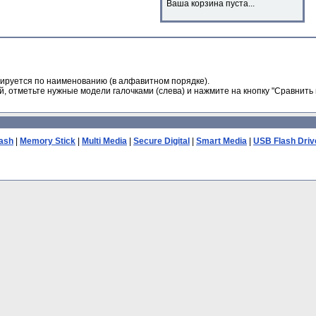
Ваша корзина пуста...
ируется по наименованию (в алфавитном порядке).
, отметьте нужные модели галочками (слева) и нажмите на кнопку "Сравнить 
ash
|
Memory Stick
|
Multi Media
|
Secure Digital
|
Smart Media
|
USB Flash Driv