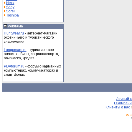
Nexx
Sony
Sorell
Toshiba
Реклама
HuntWear.ru
- интернет-магазин
охотничьего и туристического
снаряжения
Lungomare.ru
- туристическое
агенство. Визы, загранпаспорта,
авиакасса, кредит
PDAforum.ru
- форум о карманных
компьютерах, коммуникаторах и
смартфонах
Личный к
О компани
Клиенты о нас
Pal