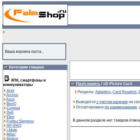
Ваша корзина пуста...
Категории товаров
КПК, смартфоны и
Flash-память
/
xD-Picture Card
коммуникаторы
Acer
Разделы:
Adapters
,
Card Readers
,
Archos
Asus
Выводится
с учетом наличия
на скл
BenQ
Отсортировано
по наименованию
,
Compal
Dell
Eten
В данном разделе нет товаров отвеч
Fujitsu Siemens
HP iPAQ
i-Mate
Mitac
Motion