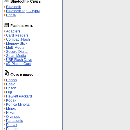
Bluetooth и Связь
Bluetooth
Bluetooth-гарнитуры
Связь
Flash-память
Adapters
Card Readers
Compact Flash
Memory Stick
Multi Media
Secure Digital
Smart Media
USB Flash Drive
xD-Picture Card
Фото и видео
Canon
Casio
Epson
Fuji
Hewlett Packard
Kodak
Konica Minolta
Minox
Nikon
Olympus
Panasonic
Pentax
Premier