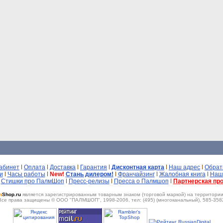
абинет
Оплата
Доставка
Гарантия
Дисконтная карта
Наш адрес
Обрат
и
Часы работы
New!
Стань дилером!
Франчайзинг
Жалобная книга
Наш
Стишки про ПалмШоп
Пресс-релизы
Пресса о Палмшоп
Партнерская пр
m
Shop.ru
являeтся зарегистрированным товарным знаком (торговой мaркой) на территории
Все права защищены © ООО "ПАЛМШОП", 1998-2006, тел: (495) (многоканальный), 585-358