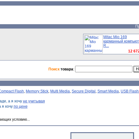
Пр
Mitac Mio 169
карманный компью
R...
12 672
Поиск
товара
:
Compact Flash
,
Memory Stick
,
Multi Media
,
Secure Digital
,
Smart Media
,
USB Flash
аде, а я хочу
не учитывая
 а я хочу
по цене
ающих условию...