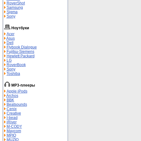
RoverShot
Samsung
Sigma
Sony
Ноутбуки
Acer
Asus
Dell
Flybook Dialogue
Fujitsu-Siemens
Hewlett Packard
LG
RoverBook
Sony
Toshiba
MP3-плееры
Apple iPods
Archos
BBK
Beatsounds
Cenix
Creative
I-bead
iRiver
M-СODY
Maycom
MPIO
MUZIO