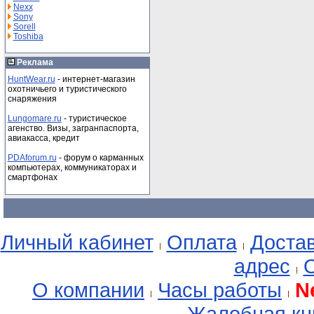
Nexx
Sony
Sorell
Toshiba
Реклама
HuntWear.ru
- интернет-магазин
охотничьего и туристического
снаряжения
Lungomare.ru
- туристическое
агенство. Визы, загранпаспорта,
авиакасса, кредит
PDAforum.ru
- форум о карманных
компьютерах, коммуникаторах и
смартфонах
Личный кабинет
Оплата
Доста
адрес
О
О компании
Часы работы
N
Жалобная кн