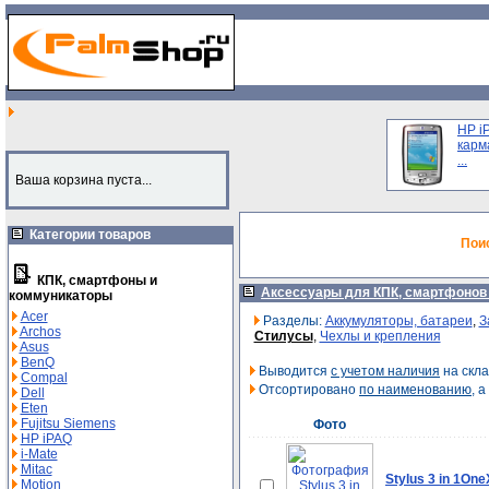
HP i
карм
...
Ваша корзина пуста...
Категории товаров
Пои
КПК, смартфоны и
Аксессуары для КПК, смартфонов
коммуникаторы
Acer
Разделы:
Аккумуляторы, батареи
,
З
Archos
Стилусы
,
Чехлы и крепления
Asus
BenQ
Выводится
с учетом наличия
на скла
Compal
Отсортировано
по наименованию
, 
Dell
Eten
Fujitsu Siemens
Фото
HP iPAQ
i-Mate
Mitac
Stylus 3 in 1One
Motion