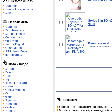
Stylus 3 in 1One
Bluetooth и Связь
Bluetooth
Bluetooth-гарнитуры
Связь
Stylus 3 in 1One
Flash-память
9090
Adapters
Card Readers
Compact Flash
Memory Stick
Multi Media
Комплект из 4 
Secure Digital
Запасные стилусы
Smart Media
USB Flash Drive
xD-Picture Card
Фото и видео
Canon
Casio
Epson
Fuji
Hewlett Packard
Kodak
Konica Minolta
Minox
Nikon
Подсказки:
Olympus
Panasonic
Список товаров автоматически сорт
Pentax
Чтобы сравнить товары между собой,
Premier