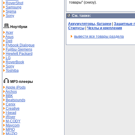
товары" (снизу).
RoverShot
Samsung
Sigma
Sony
См. также:
Аккумуляторы, батареи
|
Защитные п
Ноутбуки
Стилусы
|
Чехлы и крепления
Acer
вывести все товары раздела
Asus
Dell
Flybook Dialogue
Fujitsu-Siemens
Hewlett Packard
LG
RoverBook
Sony
Toshiba
MP3-плееры
Apple iPods
Archos
BBK
Beatsounds
Cenix
Creative
I-bead
iRiver
M-СODY
Maycom
MPIO
MUZIO