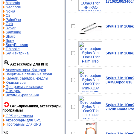
1710/3100/3400/
Motorola
Neonode
Nokia
O2
PalmOne
Qtek
Stylus 3 in 1On
Rover
Samsung
Sharp
Sony
SonyEricsson
T-Mobile
Б/у и витрина
Stylus 3 in 1One
Аксессуары для КПК
Аккумуляторы, батареи
Защитные пленки на экран
Stylus 3 in 1One
Кабели, зарядки, кредлы
JAM/Dopod 818
Клавиатуры
Программы и словари
Стилусы
Чехлы и крепления
Stylus 3 in 1OneX
GPS-приемники, аксессуары,
2020i/ I-mate P
программы
GPS-приемники
Аксессуары для GPS
Программы для GPS