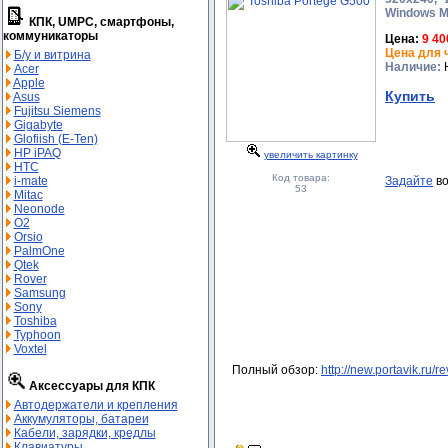
Windows Mo
КПК, UMPC, смартфоны,
коммуникаторы
Цена:
9 40
Цена для 
Б/у и витрина
Наличие:
Н
Acer
Apple
Купить
Asus
Fujitsu Siemens
Gigabyte
Glofiish (E-Ten)
HP iPAQ
увеличить картинку
HTC
Код товара:
Задайте
во
i-mate
53
Mitac
Neonode
O2
Orsio
PalmOne
Qtek
Rover
Samsung
Sony
Toshiba
Typhoon
Voxtel
Полный обзор:
http://new.portavik.ru
Аксессуары для КПК
Автодержатели и крепления
Аккумуляторы, батареи
Кабели, зарядки, кредлы
Клавиатуры