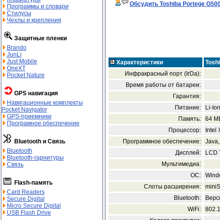
Обсудить Toshiba Portege G50
Программы и словари
Стилусы
Чехлы и крепления
Защитные пленки
Brando
JunLi
Just Mobile
Характеристики
Tosh
OneXT
Инфракрасный порт (IrDa):
Pocket Nature
Время работы от батареи:
GPS навигация
Гарантия:
Навигационные комплекты
Питание:
Li-Io
Pocket Navigator
GPS-приемники
Память:
64 M
Програмное обеспечение
Процессор:
Intel
Программное обеспечение:
Java,
Bluetooth и Связь
Bluetooth
Дисплей:
LCD 
Bluetooth-гарнитуры
Мультимедиа:
Связь
ОС:
Windo
Flash-память
Слоты расширения:
mini
Card Readers
Bluetooth:
Верс
Secure Digital
Micro Secure Digital
WiFi:
802.1
USB Flash Drive