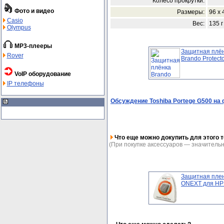
Колесо прокрутки:
Фото и видео
Размеры:
96 x 
Casio
Вес:
135 г
Olympus
MP3-плееры
Защитная плё
Rover
Brando Protector
VoIP оборудование
IP телефоны
Обсуждение Toshiba Portege G500 на
Что еще можно докупить для этого т
(При покупке аксессуаров — значительн
Защитная пле
ONEXT для HP i