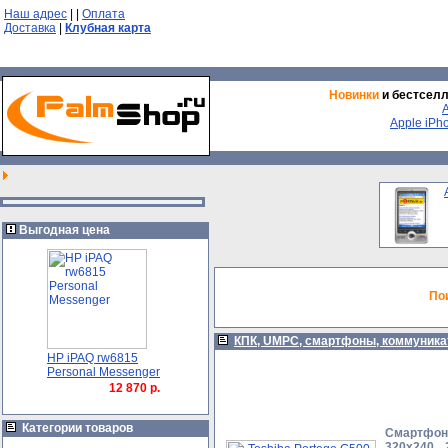
Наш адрес
|
|
Оплата
Доставка
|
Клубная карта
Новинки
и бестсел
Apple iPh
Выгодная цена
По
КПК, UMPC, смартфоны, коммуник
HP iPAQ rw6815
Personal Messenger
12 870 р.
Категории товаров
Смартфон,
320х240, 