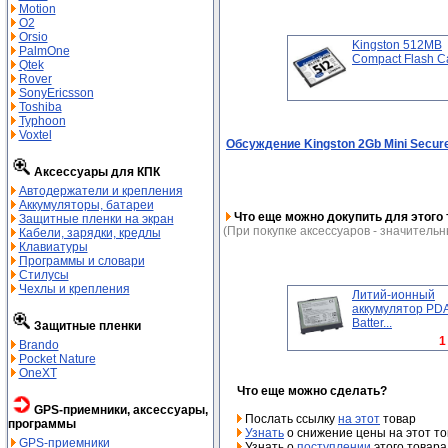
Motion
O2
Orsio
Kingston 512MB
PalmOne
Compact Flash Car
Qtek
Rover
SonyEricsson
Toshiba
Typhoon
Voxtel
Обсуждение Kingston 2Gb Mini Secure
Аксессуары для КПК
Автодержатели и крепления
Аккумуляторы, батареи
Что еще можно докупить для этого 
Защитные пленки на экран
(При покупке аксессуаров - значительн
Кабели, зарядки, кредлы
Клавиатуры
Программы и словари
Стилусы
Чехлы и крепления
Литий-ионный
аккумулятор PD
Batter...
Защитные пленки
1
Brando
Pocket Nature
OneXT
Что еще можно сделать?
GPS-приемники, аксессуары,
Послать ссылку
на этот
товар
программы
Узнать
о снижение цены на этот т
GPS-приемники
Узнать о
поступлении
этого товара