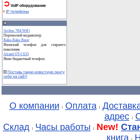
VoIP оборудование
IP телефоны
Archos 704-WiFi
Переносной медиаплеер.
Raku-Raku Basic
Японский телефон для старшего
поколения.
Alcatel OT-C635
Явно бюджетный телефон.
Поставь такую новостную ленту
себе на сайт!
О компании
Оплата
Доставк
адрес
О
Склад
Часы работы
New!
Ста
книга
Н