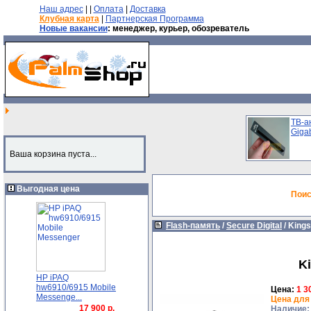
Наш адрес
| |
Оплата
|
Доставка
Клубная карта
|
Партнерская Программа
Новые вакансии
: менеджер, курьер, обозреватель
TB-а
Gigab
Ваша корзина пуста...
Выгодная цена
Поис
Flash-память
/
Secure Digital
/
Kings
Ki
HP iPAQ
hw6910/6915 Mobile
Цена:
1 3
Messenge...
Цена для
17 900 р.
Наличие: