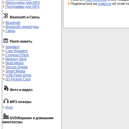
Аксессуары для GPS
Подписаться на
новости
об этом т
Программы для GPS
Bluetooth и Связь
Bluetooth
Bluetooth-гарнитуры
Связь
Flash-память
Adapters
Card Readers
Compact Flash
Memory Stick
Multi Media
Secure Digital
Smart Media
USB Flash Drive
xD-Picture Card
Фото и видео
MP3-плееры
iPod
DVD/Караоке и домашние
кинотеатры