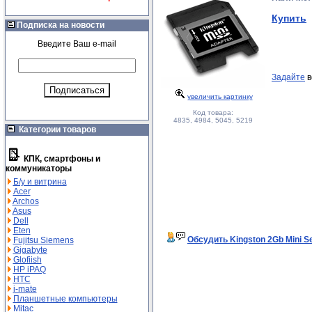
Купить
Подписка на новости
Введите Ваш e-mail
Задайте
в
увеличить картинку
Код товара:
4835, 4984, 5045, 5219
Категории товаров
КПК, смартфоны и
коммуникаторы
Б/у и витрина
Acer
Archos
Asus
Dell
Eten
Обсудить Kingston 2Gb Mini S
Fujitsu Siemens
Gigabyte
Glofiish
HP iPAQ
HTC
i-mate
Планшетные компьютеры
Mitac