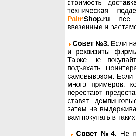
стоимость доставк
техническая под
Palm
Shop.ru
все т
ввезенные и растам
Совет №3.
Если на
и реквизиты фирмы
Также не покупай
подъехать. Поинтер
самовывозом. Если 
много примеров, к
перестают предоста
ставят демпинговы
затем не выдержива
вам покупать в таких
Совет №4.
Не по