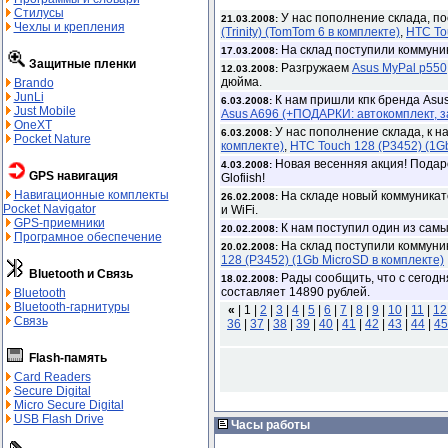
Стилусы
У нас пополнение склада, п
21.03.2008:
Чехлы и крепления
(Trinity) (TomTom 6 в комплекте)
,
HTC To
На склад поступили коммуни
17.03.2008:
Защитные пленки
Разгружаем
Asus MyPal p550
12.03.2008:
дюйма.
Brando
JunLi
К нам пришли кпк бренда Asu
6.03.2008:
Just Mobile
Asus A696 (+ПОДАРКИ: автокомплект, 
OneXT
У нас пополнение склада, к н
6.03.2008:
Pocket Nature
комплекте)
,
HTC Touch 128 (P3452) (1G
Новая весенняя акция! Подаро
4.03.2008:
GPS навигация
Glofiish!
Навигационные комплекты
На складе новый коммуникат
26.02.2008:
Pocket Navigator
и WiFi.
GPS-приемники
К нам поступил один из самы
20.02.2008:
Програмное обеспечение
На склад поступили коммуни
20.02.2008:
128 (P3452) (1Gb MicroSD в комплекте)
Bluetooth и Связь
Рады сообщить, что с сегод
18.02.2008:
составляет 14890 рублей.
Bluetooth
Bluetooth-гарнитуры
«
|
1 |
2
|
3
|
4
|
5
|
6
|
7
|
8
|
9
|
10
|
11
|
12
Связь
36
|
37
|
38
|
39
|
40
|
41
|
42
|
43
|
44
|
45
Flash-память
Card Readers
Secure Digital
Micro Secure Digital
USB Flash Drive
Часы работы