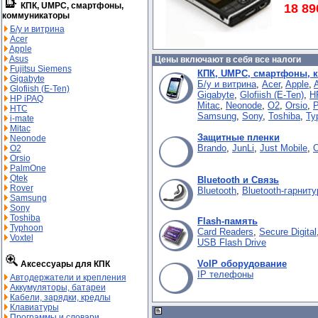
КПК, UMPC, смартфоны,
18 89
коммуникаторы
Б/у и витрина
Acer
Apple
Asus
Цены включают в себя все налоги
Fujitsu Siemens
КПК, UMPC, смартфоны, 
Gigabyte
Б/у и витрина
,
Acer
,
Apple
,
Glofiish (E-Ten)
Gigabyte
,
Glofiish (E-Ten)
,
H
HP iPAQ
Mitac
,
Neonode
,
O2
,
Orsio
,
HTC
Samsung
,
Sony
,
Toshiba
,
Ty
i-mate
Mitac
Защитные пленки
Neonode
Brando
,
JunLi
,
Just Mobile
,
O2
Orsio
PalmOne
Qtek
Bluetooth и Связь
Rover
Bluetooth
,
Bluetooth-гарнит
Samsung
Sony
Toshiba
Flash-память
Typhoon
Card Readers
,
Secure Digital
Voxtel
USB Flash Drive
VoIP оборудование
Аксессуары для КПК
IP телефоны
Автодержатели и крепления
Аккумуляторы, батареи
Кабели, зарядки, кредлы
Клавиатуры
Программы и словари