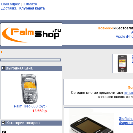
Наш адрес
|
|
Оплата
Доставка
|
Клубная карта
Новинки
и бестсел
Apple iPh
Выгодная цена
По
Сегодня многие предпочитают
купи
качестве нового жи
Palm Treo 680 (рус)
13 550 р.
Glofiish
Категории товаров
Фирменн