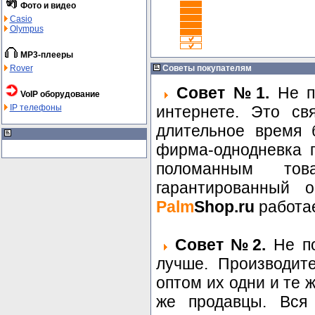
Фото и видео
Casio
Olympus
MP3-плееры
Rover
Советы покупателям
Совет №1.
Не по
VoIP оборудование
IP телефоны
интернете. Это св
длительное время 
фирма-однодневка п
поломанным то
гарантированный о
Palm
Shop.ru
работае
Совет №2.
Не по
лучше. Производит
оптом их одни и те 
же продавцы. Вся