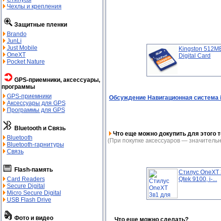
Чехлы и крепления
Защитные пленки
Brando
JunLi
Just Mobile
Kingston 512M
OneXT
Digital Card
Pocket Nature
GPS-приемники, аксессуары,
программы
GPS-приемники
Обсуждение Навигационная система i
Аксессуары для GPS
Программы для GPS
Bluetooth и Связь
Что еще можно докупить для этого т
Bluetooth
(При покупке аксессуаров — значительн
Bluetooth-гарнитуры
Связь
Flash-память
Стилус OneXT 
Qtek 9100, i-...
Card Readers
Secure Digital
Micro Secure Digital
USB Flash Drive
Фото и видео
Что еще можно сделать?