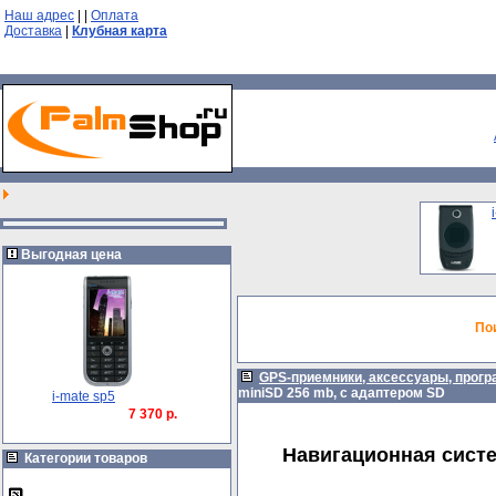
Наш адрес
|
|
Оплата
Доставка
|
Клубная карта
Выгодная цена
По
GPS-приемники, аксессуары, прог
miniSD 256 mb, с адаптером SD
i-mate sp5
7 370 р.
Навигационная систем
Категории товаров