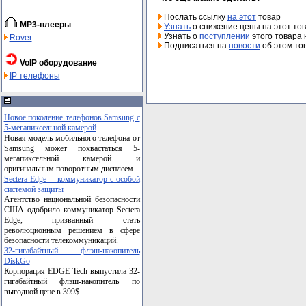
Послать ссылку
на этот
товар
MP3-плееры
Узнать
о снижение цены на этот то
Узнать о
поступлении
этого товара 
Rover
Подписаться на
новости
об этом то
VoIP оборудование
IP телефоны
Новое поколение телефонов Samsung с
5-мегапиксельной камерой
Новая модель мобильного телефона от
Samsung может похвастаться 5-
мегапиксельной камерой и
оригинальным поворотным дисплеем.
Sectera Edge -- коммуникатор с особой
системой защиты
Агентство национальной безопасности
США одобрило коммуникатор Sectera
Edge, призванный стать
революционным решением в сфере
безопасности телекоммуникаций.
32-гигабайтный флэш-накопитель
DiskGo
Корпорация EDGE Tech выпустила 32-
гигабайтный флэш-накопитель по
выгодной цене в 399$.