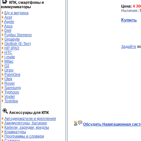
КПК, смартфоны и
Цена:
4 30
коммуникаторы
Наличие:
П
Б/у и витрина
Acer
Купить
Apple
Asus
Dell
Fujitsu Siemens
Gigabyte
Glofiish (E-Ten)
Задайте
во
HP iPAQ
HTC
i-mate
Mitac
O2
Orsio
PalmOne
Qtek
Rover
Samsung
Typhoon
Voxtel
Toshiba
Аксессуары для КПК
Автодержатели и крепления
Аккумуляторы, батареи
Обсудить Навигационная систе
Кабели, зарядки, кредлы
Клавиатуры
Программы и словари
Стилусы