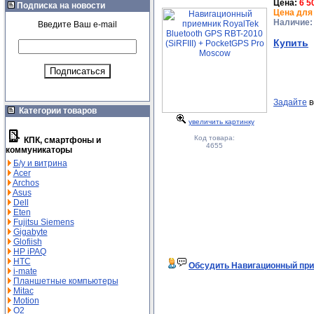
Цена:
6 5
Подписка на новости
Цена для
Наличие:
Введите Ваш e-mail
Купить
Задайте
в
Категории товаров
увеличить картинку
Код товара:
КПК, смартфоны и
4655
коммуникаторы
Б/у и витрина
Acer
Archos
Asus
Dell
Eten
Fujitsu Siemens
Gigabyte
Glofiish
HP iPAQ
HTC
Обсудить Навигационный прие
i-mate
Планшетные компьютеры
Mitac
Motion
O2