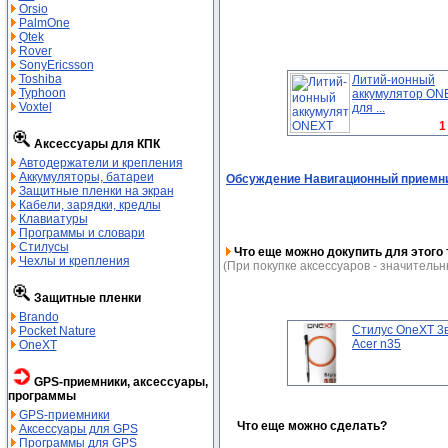
Orsio
PalmOne
Qtek
Rover
SonyEricsson
Toshiba
Литий-ионный
Typhoon
аккумулятор ON
Voxtel
для ...
1
Аксессуары для КПК
Автодержатели и крепления
Аккумуляторы, батареи
Обсуждение Навигационный приемник 
Защитные пленки на экран
Кабели, зарядки, кредлы
Клавиатуры
Программы и словари
Стилусы
Что еще можно докупить для этого 
Чехлы и крепления
(При покупке аксессуаров - значительн
Защитные пленки
Brando
Стилус OneXT 3
Pocket Nature
Acer n35
OneXT
GPS-приемники, аксессуары,
программы
GPS-приемники
Что еще можно сделать?
Аксессуары для GPS
Программы для GPS