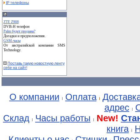
IP телефоны
ZTE Z908
DVB-H телефон
Palm будет продана?
Догадки и предположения.
GSM-часы
От австралийской компании SMS
Technology.
Поставь такую новостную ленту
себе на сайт!
О компании
Оплата
Доставк
адрес
О
Склад
Часы работы
New!
Ста
книга
Н
Клиенты о нас
Стишки
Пресс