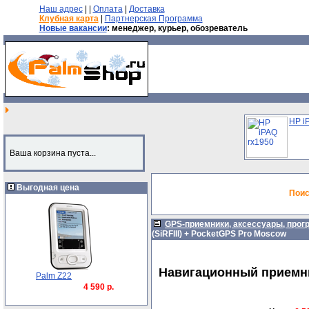
Наш адрес
| |
Оплата
|
Доставка
Клубная карта
|
Партнерская Программа
Новые вакансии
: менеджер, курьер, обозреватель
HP i
Ваша корзина пуста...
Выгодная цена
Поис
GPS-приемники, аксессуары, про
(SiRFIII) + PocketGPS Pro Moscow
Навигационный приемник
Palm Z22
4 590 р.