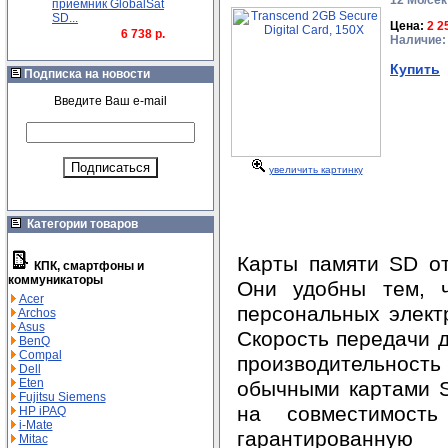
12 Мб/сек
приемник GlobalSat
SD...
Цена:
2 2
6 738 р.
Наличие:
Купить
Подписка на новости
Введите Ваш e-mail
увеличить картинку
Категории товаров
Карты памяти SD о
КПК, смартфоны и
коммуникаторы
Они удобны тем, 
Acer
персональных элект
Archos
Asus
Скорость передачи д
BenQ
Compal
производительност
Dell
Eten
обычными картами S
Fujitsu Siemens
на совместимость
HP iPAQ
i-Mate
гарантированную
Mitac