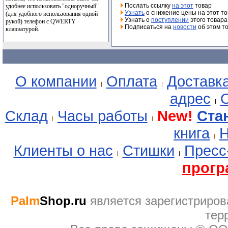
Послать ссылку
на этот
товар
удобнее использовать "одноручный"
Узнать
о снижение цены на этот т
(для удобного использования одной
Узнать о
поступлении
этого товара
рукой) телефон с QWERTY
Подписаться на
новости
об этом т
клавиатурой.
О компании
Оплата
Доставк
адрес
О
Склад
Часы работы
New!
Ста
книга
Н
Клиенты о нас
Стишки
Пресс
прогр
Palm
Shop.ru
являeтся зарегистриров
тер