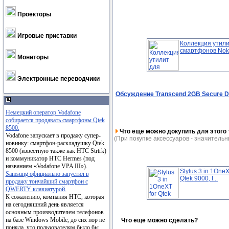
Проекторы
Игровые приставки
Коллекция утили
смартфонов Nok.
Мониторы
Электронные переводчики
Обсуждение Transcend 2GB Secure Di
Немецкий оператор Vodafone
собирается продавать смартфоны Qtek
8500.
Что еще можно докупить для этого 
Vodafone запускает в продажу супер-
(При покупке аксессуаров - значительн
новинку: смартфон-раскладушку Qtek
8500 (известную также как HTC Strtrk)
и коммуникатор HTC Hermes (под
названием «Vodafone VPA III»).
Stylus 3 in 1OneX
Samsung официально запустил в
Qtek 9000, I...
продажу тончайший смартфон с
QWERTY клавиатурой.
К сожалению, компания НТС, которая
на сегодняшний день является
основным производителем телефонов
на базе Windows Mobile, до сих пор не
Что еще можно сделать?
поняла, что пользователям было бы