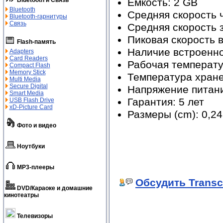
Bluetooth и Связь
Емкость: 2 GB
Bluetooth
Средняя скорость ч
Bluetooth-гарнитуры
Связь
Средняя скорость з
Пиковая скорость в
Flash-память
Наличие встроенно
Adapters
Card Readers
Рабочая температур
Compact Flash
Memory Stick
Температура хранен
Multi Media
Secure Digital
Напряжение питания
Smart Media
Гарантия: 5 лет
USB Flash Drive
xD-Picture Card
Размеры (cm): 0,24 
Фото и видео
Ноутбуки
MP3-плееры
Обсудить Transc
DVD/Караоке и домашние
кинотеатры
Телевизоры