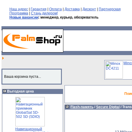
Наш адрес
|
Гарантия
|
Оплата
|
Доставка
|
Дисконт
|
Партнерская
Программа
|
Стань дилером!
Новые вакансии
: менеджер, курьер, обозреватель
Mino
Ваша корзина пуста...
Выгодная цена
Пои
Flash-память
/
Secure Digital
/
Trans
Навигационный