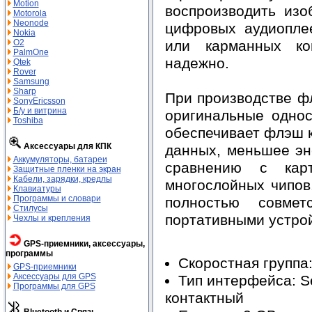
Motion
воспроизводить из
Motorola
Neonode
цифровых аудиопле
Nokia
O2
или карманных ко
PalmOne
надежно.
Qtek
Rover
Samsung
Sharp
При производстве фл
SonyEricsson
Б/у и витрина
оригинальные односл
Toshiba
обеспечивает флэш 
Аксессуары для КПК
данных, меньшее эн
Аккумуляторы, батареи
сравнению с кар
Защитные пленки на экран
Кабели, зарядки, кредлы
многослойных чипов
Клавиатуры
Программы и словари
полностью совме
Стилусы
портативными устро
Чехлы и крепления
GPS-приемники, аксессуары,
программы
Скоростная группа
GPS-приемники
Аксессуары для GPS
Тип интерфейса: Seri
Программы для GPS
контактный