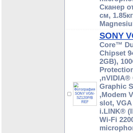
Сканер от
cм, 1.85к
Magnesiu
SONY V
Core™ Du
Chipset 
2GB), 10
Protectio
,nVIDIA®
Graphic 
,Modem V
slot, VGA
i.LINK® (
Wi-Fi 220
microphon