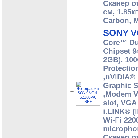
Сканер от
cм, 1.85к
Carbon, 
SONY V
Core™ Du
Chipset 
2GB), 10
Protectio
,nVIDIA®
Graphic 
,Modem V
slot, VGA
i.LINK® (
Wi-Fi 220
microphon
Сканер от