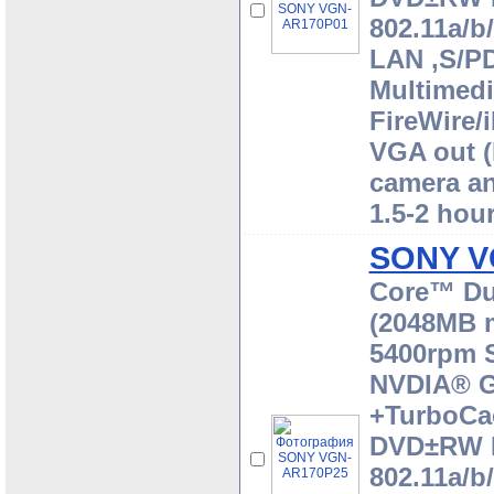
802.11a/b
LAN ,S/PD
Multimedi
FireWire/
VGA out (M
camera an
1.5-2 hou
SONY V
Core™ Du
(2048MB 
5400rpm 
NVDIA® G
+TurboCa
DVD±RW D
802.11a/b