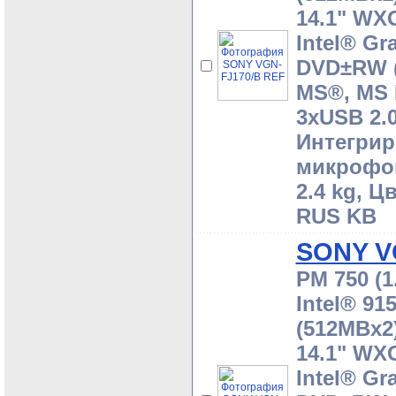
14.1" WX
Intel® Gr
DVD±RW (
MS®, MS 
3xUSB 2.0
Интегрир
микрофон
2.4 kg, Ц
RUS KB
SONY V
PM 750 (1
Intel® 9
(512MBx2)
14.1" WX
Intel® Gr