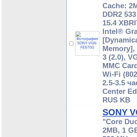
Cache: 2M
DDR2 533 
15.4 XBRI
Intel® Gr
[Dynamica
Memory], 
3 (2.0), 
MMC Card
Wi-Fi (80
2.5-3.5 ча
Center Ed
RUS KB
SONY V
"Core Duo
2MB, 1 GB