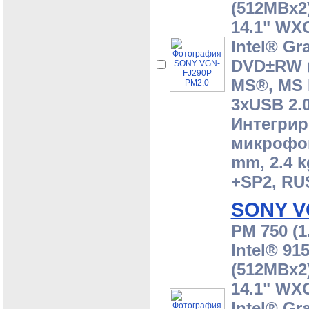
(512MBx2)
14.1" WX
Intel® Gr
DVD±RW (
MS®, MS 
3xUSB 2.0
Интегрир
микрофоно
mm, 2.4 k
+SP2, RU
SONY V
PM 750 (1
Intel® 9
(512MBx2)
14.1" WX
Intel® Gr