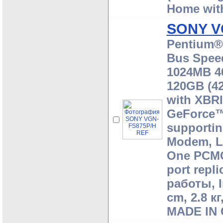
Home wit
SONY V
Pentium® 
Bus Speed
1024MB 4
120GB (42
with XBR
GeForce™
supportin
Modem, LA
One PCMCI
port repli
работы, I
cm, 2.8 к
MADE IN 