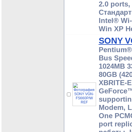
2.0 ports,
Стандартн
Intel® Wi-
Win XP H
SONY V
Pentium® 
Bus Speed
1024MB 3
80GB (420
XBRITE-E
GeForce™
supportin
Modem, LA
One PCMCI
port repli