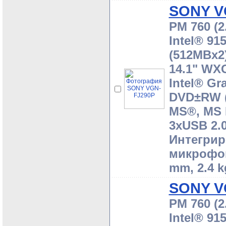
SONY V
PM 760 (2
Intel® 9
(512MBx2)
14.1" WX
Intel® Gr
DVD±RW (
MS®, MS 
3xUSB 2.0
Интегрир
микрофоно
mm, 2.4 k
SONY V
PM 760 (2
Intel® 9