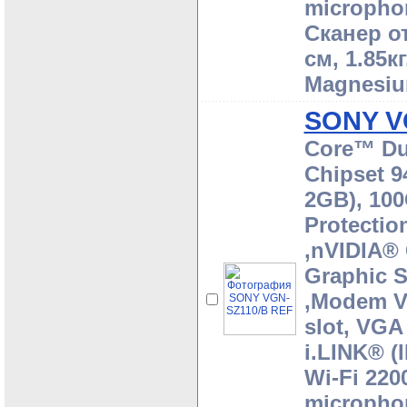
microphon
Сканер от
cм, 1.85к
Magnesiu
SONY V
Core™ Du
Chipset 
2GB), 10
Protectio
,nVIDIA®
Graphic 
,Modem V
slot, VGA
i.LINK® (
Wi-Fi 220
microphon