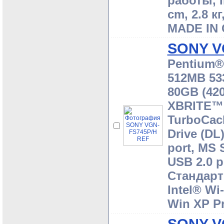
работы, I
cm, 2.8 к
MADE IN 
SONY V
Pentium® 
512MB 53
80GB (420
XBRITE™ 
TurboCac
Drive (DL
port, MS 
USB 2.0 po
Стандартн
Intel® Wi-
Win XP P