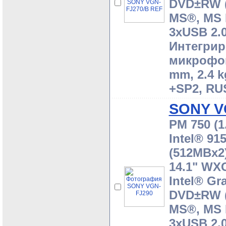
DVD±RW (
MS®, MS 
3xUSB 2.0
Интегрир
микрофоно
mm, 2.4 
+SP2, RU
SONY V
PM 750 (1
Intel® 9
(512MBx2)
14.1" WX
Intel® Gr
DVD±RW (
MS®, MS 
3xUSB 2.0