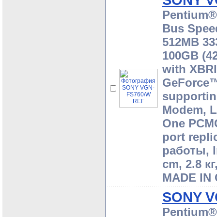
SONY V
Pentium® 
Bus Speed
512MB 33
100GB (42
with XBR
GeForce™
supportin
Modem, LA
One PCMCI
port repli
работы, I
cm, 2.8 к
MADE IN 
SONY V
Pentium® 