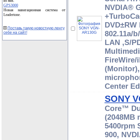
из них.
GPS3000
NVDIA® G
Новая навигационная система от
+TurboCa
Leadertone.
DVD±RW D
Поставь такую новостную ленту
802.11a/b
себе на сайт!
LAN ,S/PD
Multimedi
FireWire/
(Monitor)
microphon
Center Ed
SONY V
Core™ Du
(2048MB 
5400rpm S
900, NVD