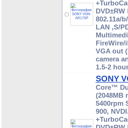
+TurboCa
DVD±RW D
802.11a/b
LAN ,S/PD
Multimedi
FireWire/
VGA out (M
camera an
1.5-2 hou
SONY V
Core™ Du
(2048MB 
5400rpm S
900, NVD
+TurboCa
DVD±RW D