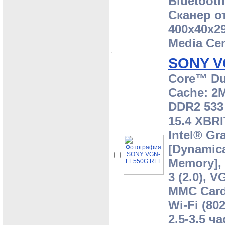
Bluetooth
Сканер от
400x40x29
Media Cen
SONY V
Core™ Du
Cache: 2M
DDR2 533 
15.4 XBRI
Intel® Gr
[Dynamica
Memory], 
3 (2.0), 
MMC Card
Wi-Fi (80
2.5-3.5 ча