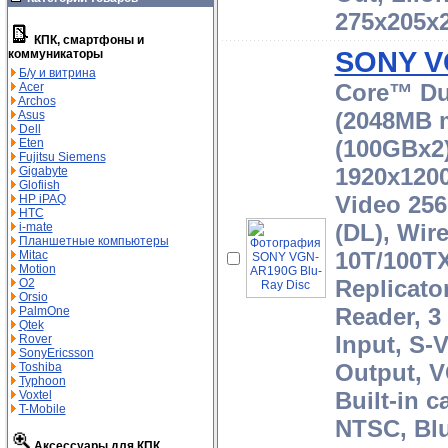
275x205x2
КПК, смартфоны и
SONY V
коммуникаторы
Б/у и витрина
Core™ Du
Acer
Archos
(2048MB 
Asus
Dell
(100GBx2
Eten
Fujitsu Siemens
1920x120
Gigabyte
Glofiish
Video 25
HP iPAQ
HTC
(DL), Wir
i-mate
Планшетные компьютеры
10T/100TX
Mitac
Motion
Replicato
O2
Orsio
Reader, 3
PalmOne
Qtek
Input, S-
Rover
SonyEricsson
Output, V
Toshiba
Typhoon
Built-in 
Voxtel
T-Mobile
NTSC, Blu
Аксессуары для КПК