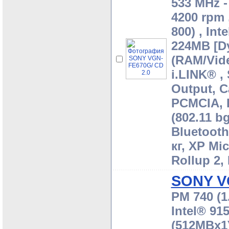
533 MHz -
4200 rpm 
800) , In
224MB [Dy
(RAM/Vide
i.LINK® ,
Output, 
PCMCIA, L
(802.11 b
Bluetooth,
кг, XP Mi
Rollup 2,
SONY V
PM 740 (1
Intel® 9
(512MBx1)