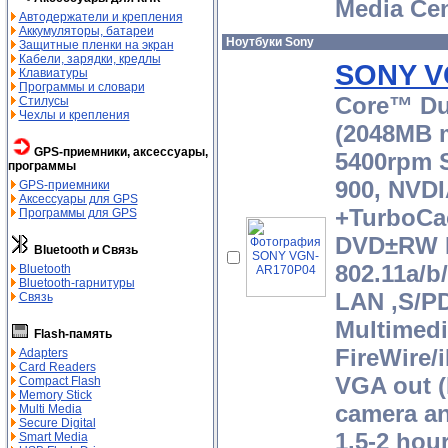
Media Cen
Автодержатели и крепления
Аккумуляторы, батареи
Ноутбуки Sony
Защитные пленки на экран
Кабели, зарядки, кредлы
SONY V
Клавиатуры
Программы и словари
Core™ Du
Стилусы
Чехлы и крепления
(2048MB 
GPS-приемники, аксессуары,
5400rpm S
программы
900, NVD
GPS-приемники
Аксессуары для GPS
+TurboCa
Программы для GPS
DVD±RW D
Bluetooth и Связь
802.11a/b
Bluetooth
Bluetooth-гарнитуры
LAN ,S/PD
Связь
Multimedi
Flash-память
FireWire/
Adapters
Card Readers
VGA out (M
Compact Flash
Memory Stick
camera an
Multi Media
Secure Digital
1.5-2 hou
Smart Media