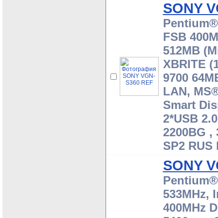
SONY V
Pentium® 
FSB 400M
512MB (M
XBRITE (
9700 64M
LAN, MS® 
Smart Dis
2*USB 2.0,
2200BG , 
SP2 RUS
SONY V
Pentium® 
533MHz, 
400MHz D