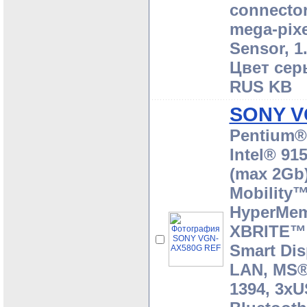
connector
mega-pixe
Sensor, 1
Цвет серы
RUS KB
SONY V
Pentium® 
Intel® 9
(max 2Gb)
Mobility
HyperMem
XBRITE™,
Smart Dis
LAN, MS®
1394, 3xU