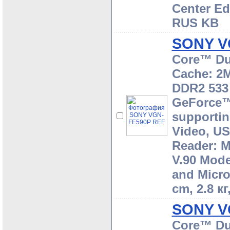
Center Ed
RUS KB
SONY V
Core™ Du
Cache: 2M
DDR2 533 
GeForce™
supportin
Video, US
Reader: 
V.90 Mode
and Micro
cm, 2.8 к
SONY V
Core™ Du