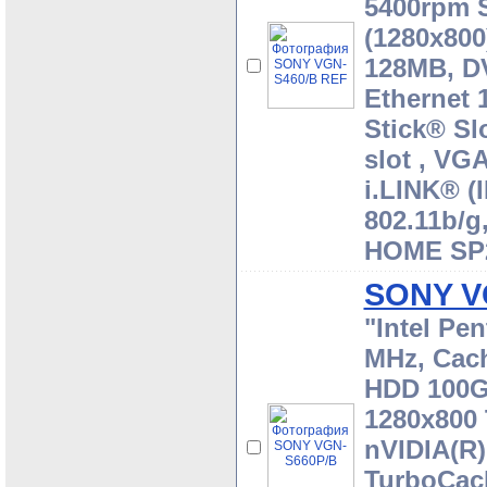
5400rpm 
(1280x80
128MB, D
Ethernet
Stick® Sl
slot , VG
i.LINK® (I
802.11b/g
HOME SP2
SONY V
"Intel Pe
MHz, Cac
HDD 100G
1280x800
nVIDIA(R)
TurboCac