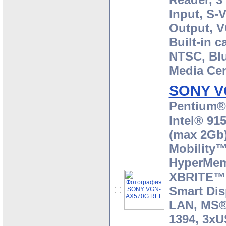
Input, S-
Output, V
Built-in 
NTSC, Blu
Media Cen
SONY V
Pentium® 
Intel® 9
(max 2Gb)
Mobility
HyperMem
XBRITE™,
Smart Dis
LAN, MS®
1394, 3xUS