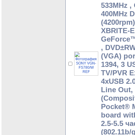
533MHz , 
400MHz D
(4200rpm)
XBRITE-E
GeForce™
, DVD±RW 
(VGA) por
1394, 3 U
TV/PVR Ex
4xUSB 2.0
Line Out,
(Composit
Pocket® 
board wit
2.5-5.5 ч
(802.11b/g