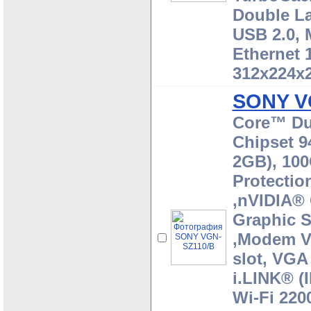
Double Lay
USB 2.0, 
Ethernet 
312x224x2
SONY V
Core™ Du
Chipset 
2GB), 10
Protectio
,nVIDIA®
Graphic 
,Modem V
slot, VGA
i.LINK® (
Wi-Fi 220