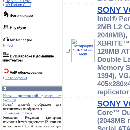
USB Flash Drive
xD-Picture Card
SONY V
Фото и видео
Intel® Pe
2MB L2 C
Ноутбуки
2048MB),
MP3-плееры
XBRITE™T
iPod
128MB AT
DVD/Караоке и домашние
Double L
кинотеатры
Memory St
VoIP оборудование
1394), VGA
IP телефоны
405x280x
replicator
Новый двусторонний дисплей от
Samsung
SONY V
Новый дисплей отображает два
независимых изображения.
Core™ Du
12 новинок от Iriver
Компания Reigncom (дочерняя
(2048MB 
компания Iriver) представит 12 новинок
на выставке CES. А пока осветим две
Serial AT