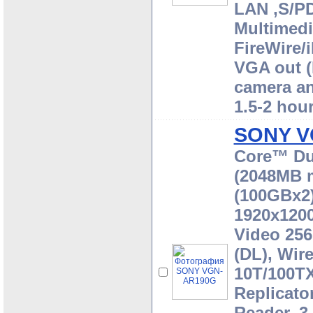
LAN ,S/PD
Multimedi
FireWire/
VGA out (M
camera an
1.5-2 hou
SONY V
Core™ Du
(2048MB 
(100GBx2
1920x120
Video 25
(DL), Wir
10T/100TX
Replicato
Reader, 3