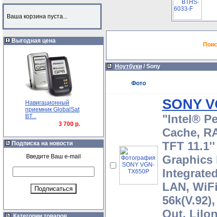
Ваша корзина пуста...
Выгодная цена
Поис
Ноутбуки
/
Sony
Фото
SONY V
Навигационный
приемник GlobalSat
"Intel® P
BT...
3 700 р.
Cache, R
TFT 11.1'
Подписка на новости
Введите Ваш e-mail
Graphics 
Integrate
LAN, WiFi
56k(V.92)
Out, LiIo
Категории товаров