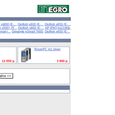
h m800 (E-...
,
Glofiish x600 (E-...
,
Glofiish x650 (E-...
,
h x500+ Pl...
,
Glofiish x800 (E-...
,
HP iPAQ hx2190b
,
art i...
,
Gigabyte gSmart T600
,
Glofiish x650 (E-...
RoverPC m1 silver
12 050 р.
3 900 р.