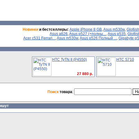
Новинки
и бестселлеры:
Apple iPhone 8 GB
,
Asus m530w
,
Glofiis
Asus a626
,
Asus p527 (+полны...
,
Asus p535
,
Glofiis
Acer с531 Ferrari...
,
Asus m530w
,
Asus p526 Полный ...
,
Gigabyte gSm
HTC TyTN II (P4550)
HTC S710
27 880 р.
Поиск
товара
:
пишут