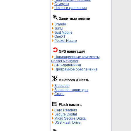
Стилусы
Чехлы и крепления
Защитные пленки
Brando
JunLi
Just Mobile
OneXT
Pocket Nature
GPS навигация
Навигационные комплекты
Pocket Navigator
GPS-приемники
Програмное обеспечение
Bluetooth и Связь
Bluetooth
Bluetooth-гарнитуры
Связь
Flash-память
Card Readers
Secure Digital
Micro Secure Digital
USB Flash Drive