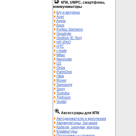
КПК, UMPC, смартфоны,
коммуникаторы
Б/у и витрина
Acer
Apple
Asus
Fujitsu Siemens
Gigabyte
Glofiish (E-Ten)
HP iPAQ
HTC
i-mate
Mitac
Neonode
O2
Orsio
PalmOne
Qtek
Rover
Samsung
Sony
Toshiba
Typhoon
Voxtel
Аксессуары для КПК
Автодержатели и крепления
Аккумуляторы, батареи
Кабели, зарядки, кредлы
Клавиатуры
Программы и словари