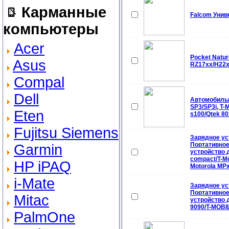
Карманные
Falcom Унив
компьютеры
Acer
Pocket Natu
Asus
RZ17xx/H22x
Compal
Dell
Автомобильн
SP3/SP3i, T
Eten
s100/Qtek 80
Fujitsu Siemens
Зарядное ус
Портативное
Garmin
устройство д
compact/T-Mo
HP iPAQ
Motorola MP
i-Mate
Зарядное ус
Портативное
Mitac
устройство 
9090/T-MOBIL
PalmOne