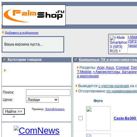
Добавить в избранное
i-Ma
(SP3
Ваша корзина пуста...
(анал
Категории товаров
Карманные ПК и коммуникатор
Разделы:
Acer
,
Asus
,
Compal
,
Del
T-Mobile
,
• Аккумуляторы, батареи
и крепления
Выводится
с учетом наличия
на с
Отсортировано
по наименовани
Поиск:
Цена:
Фото
Пример:
SonyEricsson
>
Casio Be300