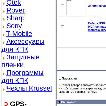
Qtek
Зарядное ус
Rover
Sharp
Кабель USB (
Sony
MDA compact
Motorola MP
T-Mobile
Аксессуары
для КПК
Защитные
пленки
Программы
для КПК
Подсказки:
Список товаров автоматически с
Чехлы Krussel
Чтобы сравнить товары между соб
выбранные товары" (снизу).
GPS-
См. также: