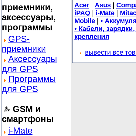
Acer
|
Asus
|
Comp
приемники,
iPAQ
|
i-Mate
|
Mita
аксессуары,
Mobile
|
• Аккумул
программы
• Кабели, зарядки
крепления
GPS-
приемники
вывести все то
Аксессуары
для GPS
Программы
для GPS
GSM и
смартфоны
i-Mate