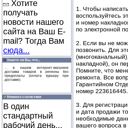
Хотите
1. Чтобы написать
получать
воспользуйтесь э
новости нашего
и номер накладной
по электронной по
сайта на Ваш E-
mail? Тогда Вам
2. Если вы не мо
сюда...
позвонить. Для эт
(многоканальный)
Знаете ли Вы, что...
накладной), он п
... в нашем интернет-магазине
Помните, что мен
доставка товаров в регионы без
предоплаты (оплата курьеру при
ремонта. Все воп
доставке).
Гарантийном Отде
номер 223616445.
Немного статистики
3. Для регистрац
В один
и дата продажи т
стандартный
необходимые данн
рабочий день...
вашего вопроса в