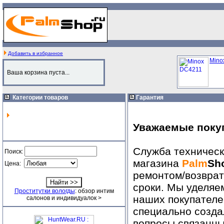
Добавить в избранное
Mino
Ваша корзина пуста...
Категории товаров
Гарантия
Уважаемые поку
Служба техническ
Поиск:
магазина
Palm
Sh
Цена:
ремонтом/возврат
сроки. Мы уделяе
Проститутки вологды
: обзор интим
наших покупателе
салонов и индивидуалок >
специально создал
вопросы связанны