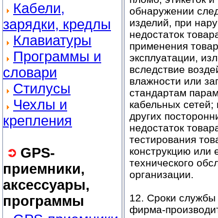
Кабели,
обнаружении след
зарядки, кредлы
изделий, при нар
недостаток товар
Клавиатуры
применения товар
Программы и
эксплуатации, изл
вследствие возде
словари
влажности или за
Стилусы
стандартам парам
Чехлы и
кабельных сетей;
других посторонни
крепления
недостаток товар
тестирования тов
GPS-
конструкцию или е
технического обс
приемники,
организации.
аксессуары,
12. Сроки службы
программы
фирма-производит