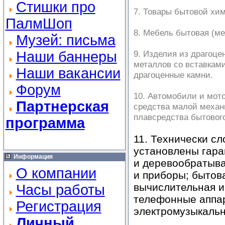
Стишки про
7. Товары бытовой хи
ПалмШоп
8. Мебель бытовая (ме
Музей: письма
Наши баннеры
9. Изделия из драгоце
металлов со вставками
Наши вакансии
драгоценные камни.
Форум
10. Автомобили и мот
Партнерская
средства малой механ
плавсредства бытового
программа
11. Технически с
установлены гара
Информация
и деревообратыв
О компании
и приборы; бытов
вычислительная и
Часы работы
телефонные аппар
Регистрация
электромузыкальн
Личный