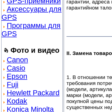
GPS-приемники
гарантии, адреса
гарантийном тало
Аксессуары для
GPS
Программы для
GPS
Фото и видео
II. Замена това
Canon
Casio
Epson
1. В отношении т
требования потре
Fuji
(модели, артикула
Hewlett Packard
марки (модели, а
Kodak
покупной цены по
существенных нед
Konica Minolta