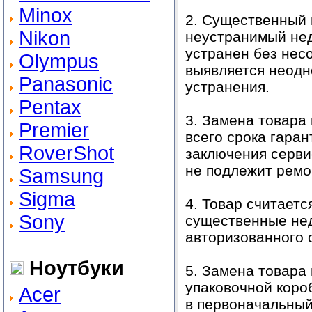
Minox
2. Cущественный н
Nikon
неустранимый нед
устранен без нес
Olympus
выявляется неодн
Panasonic
устранения.
Pentax
3. Замена товара
Premier
всего срока гара
RoverShot
заключения серви
не подлежит ремо
Samsung
Sigma
4. Товар считает
Sony
существенные нед
авторизованного 
Ноутбуки
5. Замена товара
упаковочной коро
Acer
в первоначальный