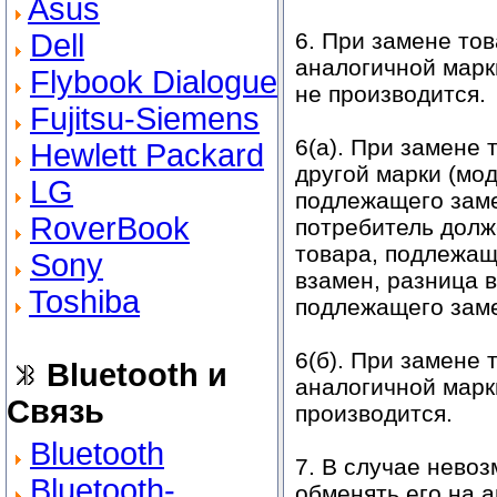
Asus
Dell
6. При замене то
аналогичной марк
Flybook Dialogue
не производится.
Fujitsu-Siemens
6(а). При замене
Hewlett Packard
другой марки (мод
LG
подлежащего заме
RoverBook
потребитель долже
товара, подлежащ
Sony
взамен, разница 
Toshiba
подлежащего заме
6(б). При замене
Bluetooth и
аналогичной марк
Связь
производится.
Bluetooth
7. В случае нево
Bluetooth-
обменять его на 