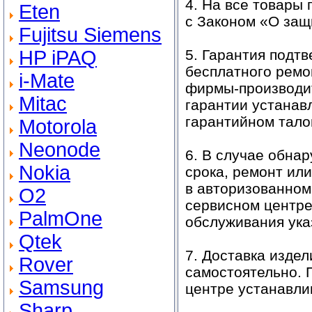
4. На все товары 
Eten
с Законом «О защ
Fujitsu Siemens
HP iPAQ
5. Гарантия подт
бесплатного ремо
i-Mate
фирмы-производит
Mitac
гарантии устанав
гарантийном тало
Motorola
Neonode
6. В случае обна
Nokia
срока, ремонт или
в авторизованном
O2
сервисном центре
PalmOne
обслуживания ука
Qtek
7. Доставка изде
Rover
самостоятельно. 
Samsung
центре устанавли
Sharp