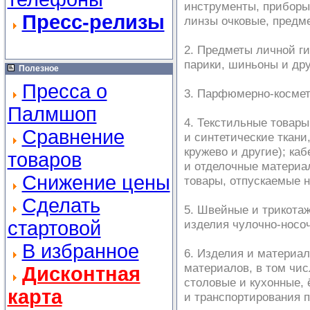
инструменты, приборы 
Пресс-релизы
линзы очковые, предме
2. Предметы личной ги
парики, шиньоны и дру
Полезное
Пресса о
3. Парфюмерно-космет
Палмшоп
4. Текстильные товар
Сравнение
и синтетические ткани
кружево и другие); ка
товаров
и отделочные материал
Снижение цены
товары, отпускаемые н
Сделать
5. Швейные и трикота
стартовой
изделия чулочно-носо
В избранное
6. Изделия и материа
материалов, в том чис
Дисконтная
столовые и кухонные,
карта
и транспортирования 