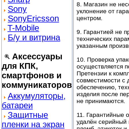
8. Магазин не нес
Sony
уклонение от гар
SonyEricsson
центром.
T-Mobile
9. Гарантией не 
Б/у и витрина
технических пара
указанным произв
Аксессуары
10. Проверка упа
для КПК,
осуществляется по
Претензии к комп
смартфонов и
совместимости с 
коммуникаторов
обеспечению, тех
изделия после пе
Аккумуляторы,
не принимаются.
батареи
Защитные
11. Гарантийные 
удалён серийный 
пленки на экран
пломб, этикеток и