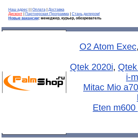
Наш адрес
| |
Оплата
|
Доставка
Дисконт
|
Партнерская Программа
|
Стань дилером!
Новые вакансии
: менеджер, курьер, обозреватель
O2 Atom Exec
Qtek 2020i
,
Qtek
i-
Mitac Mio a7
Eten m600 