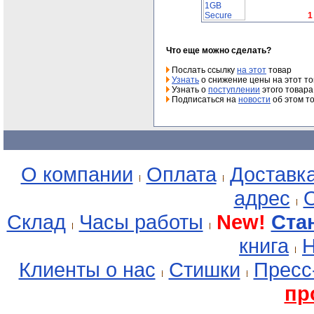
1
Что еще можно сделать?
Послать ссылку
на этот
товар
Узнать
о снижение цены на этот т
Узнать о
поступлении
этого товара
Подписаться на
новости
об этом т
О компании
Оплата
Доставк
адрес
О
Склад
Часы работы
New!
Ста
книга
Н
Клиенты о нас
Стишки
Пресс
пр