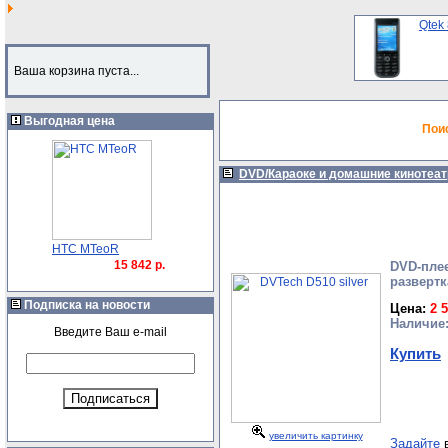
Qtek
Ваша корзина пуста...
Выгодная цена
Пои
DVD/Караоке и домашние кинотеа
HTC MTeoR
15 842 р.
DVD-плее
развертк
Подписка на новости
Цена:
2 
Наличие
Введите Ваш e-mail
Купить
увеличить картинку
Задайте
в