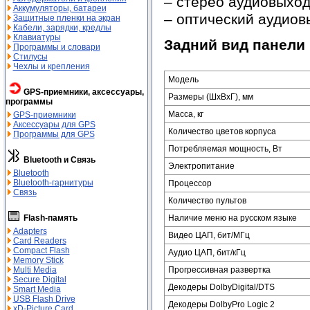
– стерео аудиовыхо
Аккумуляторы, батареи
– оптический аудиов
Защитные пленки на экран
Кабели, зарядки, кредлы
Клавиатуры
Задний вид панели
Программы и словари
Стилусы
Чехлы и крепления
Модель
GPS-приемники, аксессуары,
Размеры (ШхВхГ), мм
программы
Масса, кг
GPS-приемники
Аксессуары для GPS
Количество цветов корпуса
Программы для GPS
Потребляемая мощность, Вт
Bluetooth и Связь
Электропитание
Bluetooth
Bluetooth-гарнитуры
Процессор
Связь
Количество пультов
Наличие меню на русском языке
Flash-память
Adapters
Видео ЦАП, бит/МГц
Card Readers
Compact Flash
Аудио ЦАП, бит/кГц
Memory Stick
Прогрессивная развертка
Multi Media
Secure Digital
Декодеры DolbyDigital/DTS
Smart Media
USB Flash Drive
Декодеры DolbyPro Logic 2
xD-Picture Card