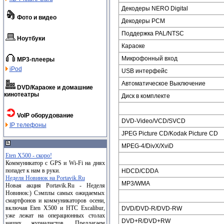
Декодеры NERO Digital
Фото и видео
Декодеры PCM
Поддержка PAL/NTSC
Ноутбуки
Караоке
Микрофонный вход
MP3-плееры
iPod
USB интерфейс
Автоматическое Выключение
DVD/Караоке и домашние
кинотеатры
Диск в комплекте
VoIP оборудование
DVD-Video/VCD/SVCD
IP телефоны
JPEG Picture CD/Kodak Picture CD
MPEG-4/DivX/XviD
Eten X500 - скоро!
Коммуникатор с GPS и Wi-Fi на днях
попадет к нам в руки.
HDCD/CDDA
Неделя Новинок на Portavik.Ru
MP3/WMA
Новая акция Portavik.Ru - Неделя
Новинок:) Сэмплы самых ожидаемых
смартфонов и коммуникаторов осени,
включая Eten X500 и HTC Excalibur,
DVD/DVD-R/DVD-RW
уже лежат на операционных столах
DVD+R/DVD+RW
наших журналистов. Предлагаем