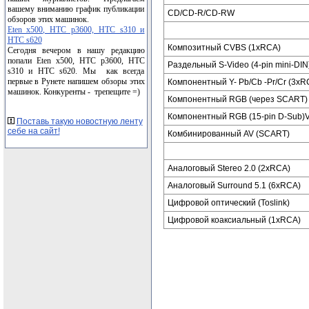
вашему вниманию график публикации
CD/CD-R/CD-RW
обзоров этих машинок.
Eten x500, HTC p3600, HTC s310 и
HTC s620
Композитный CVBS (1xRCA)
Сегодня вечером в нашу редакцию
попали Eten x500, HTC p3600, HTC
Раздельный S-Video (4-pin mini-DIN
s310 и HTC s620. Мы как всегда
первые в Рунете напишем обзоры этих
Компонентный Y- Pb/Cb -Pr/Cr (3xR
машинок. Конкуренты - трепещите =)
Компонентный RGB (через SCART)
Компонентный RGB (15-pin D-Sub)
Поставь такую новостную ленту
себе на сайт!
Комбинированный AV (SCART)
Аналоговый Stereo 2.0 (2xRCA)
Аналоговый Surround 5.1 (6xRCA)
Цифровой оптический (Toslink)
Цифровой коаксиальный (1xRCA)