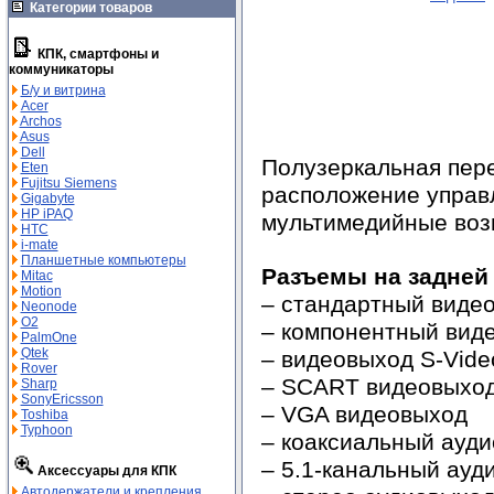
Категории товаров
КПК, смартфоны и
коммуникаторы
Б/у и витрина
Acer
Archos
Asus
Dell
Полузеркальная пере
Eten
Fujitsu Siemens
расположение управл
Gigabyte
HP iPAQ
мультимедийные воз
HTC
i-mate
Планшетные компьютеры
Разъемы на задней
Mitac
Motion
– стандартный виде
Neonode
O2
– компонентный вид
PalmOne
Qtek
– видеовыход S-Vide
Rover
– SCART видеовыхо
Sharp
SonyEricsson
– VGA видеовыход
Toshiba
Typhoon
– коаксиальный ауд
– 5.1-канальный ауд
Аксессуары для КПК
Автодержатели и крепления