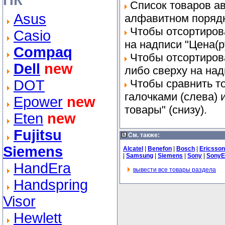
ПК
Список товаров ав
Asus
алфавитном порядк
Чтобы отсортиров
Casio
на надписи "Цена(ру
Compaq
Чтобы отсортиров
Dell
new
либо сверху на на
DOT
Чтобы сравнить т
галочками (слева)
Epower
new
товары" (снизу).
Eten
new
Fujitsu
См. также:
Siemens
Alcatel
|
Benefon
|
Bosch
|
Ericsson
|
Samsung
|
Siemens
|
Sony
|
SonyE
HandEra
вывести все товары раздела
Handspring
Visor
Hewlett