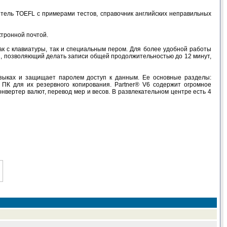
итель TOEFL с примерами тестов, справочник английских неправильных
ктронной почтой.
ак с клавиатуры, так и специальным пером. Для более удобной работы
н, позволяющий делать записи общей продолжительностью до 12 минут,
языках и защищает паролем доступ к данным. Ее основные разделы:
 ПК для их резервного копирования. Partner® V6 содержит огромное
нвертер валют, перевод мер и весов. В развлекательном центре есть 4