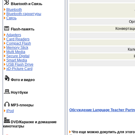
Bluetooth и Связь
Bluetooth
Bluetooth-гарнитуры
Связь
Орг
Конвертаци
Flash-память
Adapters
Card Readers
Compact Flash
Memory Stick
Кал
Multi Media
Secure Digital
Smart Media
USB Flash Drive
xD-Picture Card
Фото и видео
Ноутбуки
MP3-плееры
Обсуждение Language Teacher Partn
iPod
DVD/Караоке и домашние
кинотеатры
Что еще можно докупить для этого