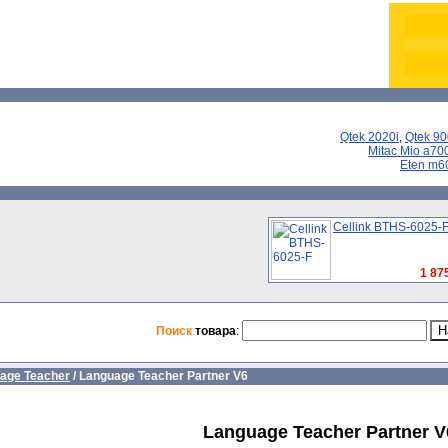
Qtek 2020i
,
Qtek 9
Mitac Mio a70
Eten m6
Cellink BTHS-6025-
1 875
Поиск
товара
:
age Teacher
/
Language Teacher Partner V6
Language Teacher Partner V