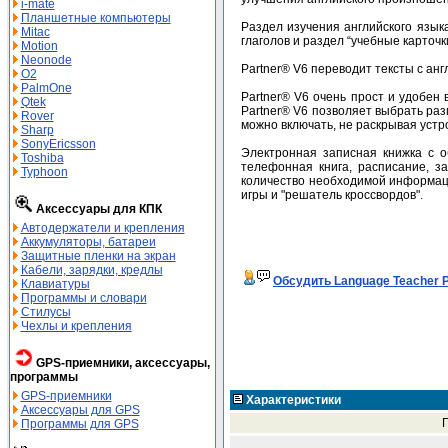
i-mate
Планшетные компьютеры
Раздел изучения английского язык
Mitac
глаголов и раздел “учебные карточк
Motion
Neonode
Partner® V6 переводит тексты с анг
O2
PalmOne
Partner® V6 очень прост и удобен
Qtek
Partner® V6 позволяет выбрать ра
Rover
можно включать, не раскрывая устр
Sharp
SonyEricsson
Электронная записная книжка с 
Toshiba
телефонная книга, расписание, з
Typhoon
количество необходимой информаци
игры и "решатель кроссвордов".
Аксессуары для КПК
Автодержатели и крепления
Аккумуляторы, батареи
Защитные пленки на экран
Кабели, зарядки, кредлы
Обсудить Language Teacher P
Клавиатуры
Программы и словари
Стилусы
Чехлы и крепления
GPS-приемники, аксессуары,
программы
GPS-приемники
Характеристики
Аксессуары для GPS
Программы для GPS