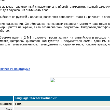
а включает электронный справочник английской грамматики, полный самоуч
и” для заучивания английских слов.
лийского на русский и обратно, позволяет отправлять факсы и работать с эле
 в использовании. Он оборудован сенсорным экраном и может управляться к
змер шрифта на экране, а сам экран снабжен подсветкой. Цифровой диктофо
ойство.
объемом памяти 2 МБ позволяет вести записи на английском и русском 
аметки, цифровой диктофон, калькулятор. Предусмотрен обмен данными с
и для путешественников: путеводитель по странам мира, поясное время, ко
artner V6 на форуме
Language Teacher Partner V6:
Гарантия:
1 год
Звук: