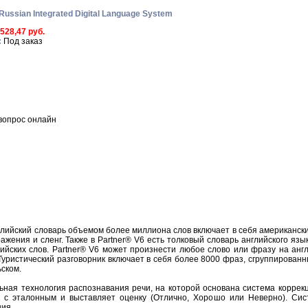
 Russian Integrated Digital Language System
 528,47 руб.
:
Под заказ
вопрос онлайн
нглийский словарь объемом более миллиона слов включает в себя американск
ения и сленг. Также в Partner® V6 есть толковый словарь английского языка
ийских слов. Partner® V6 может произнести любое слово или фразу на анг
 Туристический разговорник включает в себя более 8000 фраз, сгруппированн
ьском.
ьная технология распознавания речи, на которой основана система коррекц
 с эталонным и выставляет оценку (Отлично, Хорошо или Неверно). Сис
ия.