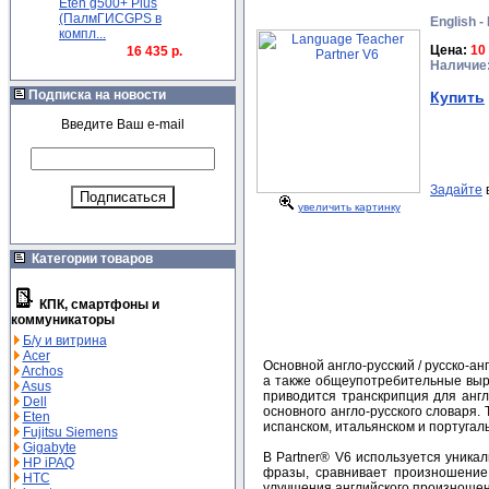
Eten g500+ Plus
(ПалмГИСGPS в
English -
компл...
Цена:
10
16 435 р.
Наличие
Подписка на новости
Купить
Введите Ваш e-mail
Задайте
увеличить картинку
Категории товаров
КПК, смартфоны и
коммуникаторы
Б/у и витрина
Acer
Основной англо-русский / русско-а
Archos
а также общеупотребительные выраж
Asus
приводится транскрипция для англ
Dell
основного англо-русского словаря.
Eten
испанском, итальянском и португал
Fujitsu Siemens
Gigabyte
В Partner® V6 используется уникал
HP iPAQ
фразы, сравнивает произношение
HTC
улучшения английского произношен