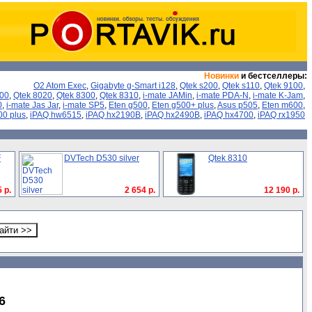
Новинки
и бестселлеры:
O2 Atom Exec
,
Gigabyte g-Smart i128
,
Qtek s200
,
Qtek s110
,
Qtek 9100
,
000
,
Qtek 8020
,
Qtek 8300
,
Qtek 8310
,
i-mate JAMin
,
i-mate PDA-N
,
i-mate K-Jam
,
0
,
i-mate Jas Jar
,
i-mate SP5
,
Eten g500
,
Eten g500+ plus
,
Asus p505
,
Eten m600
,
00 plus
,
iPAQ hw6515
,
iPAQ hx2190B
,
iPAQ hx2490B
,
iPAQ hx4700
,
iPAQ rx1950
F
DVTech D530 silver
Qtek 8310
 р.
2 654 р.
12 190 р.
6