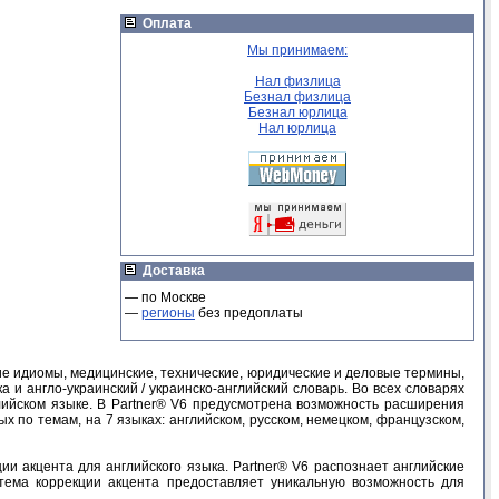
Оплата
Мы принимаем:
Нал физлица
Безнал физлица
Безнал юрлица
Нал юрлица
Доставка
— по Москве
—
регионы
без предоплаты
ие идиомы, медицинские, технические, юридические и деловые термины,
 и англо-украинский / украинско-английский словарь. Во всех словарях
лийском языке. В Partner® V6 предусмотрена возможность расширения
ых по темам, на 7 языках: английском, русском, немецком, французском,
ии акцента для английского языка. Partner® V6 распознает английские
тема коррекции акцента предоставляет уникальную возможность для