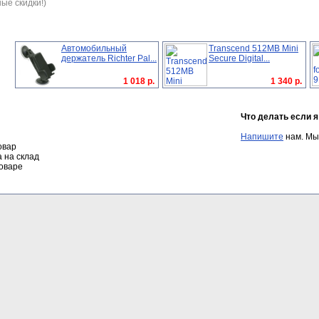
ые скидки!)
Автомобильный
Transcend 512MB Mini
держатель Richter Pal...
Secure Digital...
1 018 р.
1 340 р.
Что делать если 
Напишите
нам. Мы
овар
а на склад
оваре