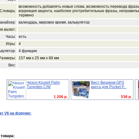
возможность добавлять новые слова, возможность перевода фразы
Словарь:
коррекция акцента, наиболее употребительные фразы, неправильн
термино
анайзер:
календарь, мировое время, калькулятор
я валют:
Часы:
есть
Игры:
4
ькулятор:
4 функции
Размеры:
157 мм x 25 мм x 88 мм
Вес:
Чехол Krusell Palm
Вист-Визиком GPS
Tungsten C/W
карта для Pocket P...
1 206 р.
536 р.
er V6 на форуме:
 товара: