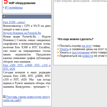
(При покупке аксессуаров - значительн
VoIP оборудование
IP телефоны
Eten X500 - скоро!
Коммуникатор с GPS и Wi-Fi на днях
попадет к нам в руки.
Неделя Новинок на Portavik.Ru
Новая акция Portavik.Ru - Неделя
Что еще можно сделать?
Новинок:) Сэмплы самых ожидаемых
смартфонов и коммуникаторов осени,
Послать ссылку
на этот
товар
включая Eten X500 и HTC Excalibur,
Узнать
о снижение цены на этот т
уже лежат на операционных столах
Узнать о
поступлении
этого товар
наших журналистов. Предлагаем
Подписаться на
новости
об этом т
вашему вниманию график публикации
обзоров этих машинок.
Eten x500, HTC p3600, HTC s310 и
HTC s620
Сегодня вечером в нашу редакцию
попали Eten x500, HTC p3600, HTC
s310 и HTC s620. Мы как всегда
первые в Рунете напишем обзоры этих
машинок. Конкуренты - трепещите =)
Поставь такую новостную ленту
себе на сайт!