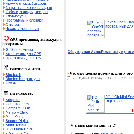
Аккумуляторы, батареи
Защитные пленки на экран
Кабели, зарядки, кредлы
Клавиатуры
Программы и словари
Чехол OneXT пл
Стилусы
прозрачный для .
Чехлы и крепления
GPS-приемники, аксессуары,
программы
GPS-приемники
Обсуждение AcmePower аккумулятор 
Аксессуары для GPS
Программы для GPS
Bluetooth и Связь
Что еще можно докупить для этого 
Bluetooth
(При покупке аксессуаров - значительн
Bluetooth-гарнитуры
Связь
Flash-память
PQI 1Gb Mini Sec
Adapters
Digital Card
Card Readers
Compact Flash
1
Memory Stick
Multi Media
Secure Digital
Smart Media
Что еще можно сделать?
USB Flash Drive
xD-Picture Card
Послать ссылку
на этот
товар