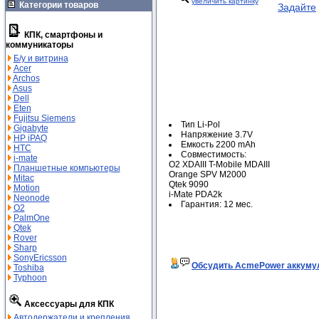
увеличить картинку
Категории товаров
Задайте
КПК, смартфоны и
коммуникаторы
Б/у и витрина
Acer
Archos
Asus
Dell
Eten
Fujitsu Siemens
Тип Li-Pol
Gigabyte
Напряжение 3.7V
HP iPAQ
Емкость 2200 mAh
HTC
Совместимость:
i-mate
O2 XDAIII T-Mobile MDAIII
Планшетные компьютеры
Orange SPV M2000
Mitac
Qtek 9090
Motion
i-Mate PDA2k
Neonode
Гарантия: 12 мес.
O2
PalmOne
Qtek
Rover
Sharp
SonyEricsson
Обсудить AcmePower аккумул
Toshiba
Typhoon
Аксессуары для КПК
Автодержатели и крепления