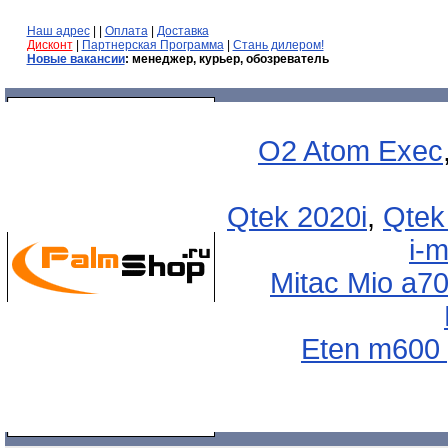
Наш адрес
| |
Оплата
|
Доставка
Дисконт
|
Партнерская Программа
|
Стань дилером!
Новые вакансии
: менеджер, курьер, обозреватель
O2 Atom Exec
Qtek 2020i
,
Qtek
i-
Mitac Mio a7
Eten m600 