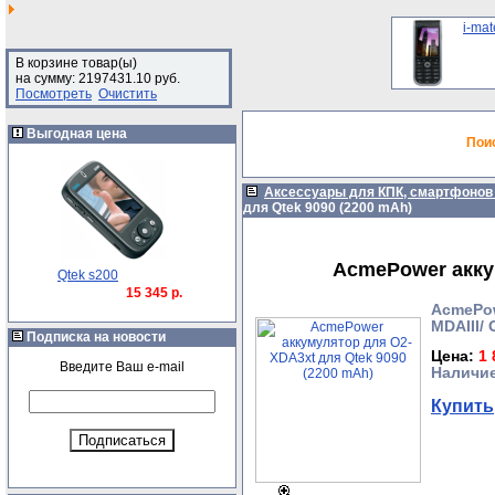
i-mat
В корзине товар(ы)
на сумму: 2197431.10 руб.
Посмотреть
Очистить
Выгодная цена
Пои
Аксессуары для КПК, смартфонов
для Qtek 9090 (2200 mAh)
AcmePower аккум
Qtek s200
15 345 р.
AcmePow
MDAIII/
Подписка на новости
Цена:
1 
Введите Ваш e-mail
Наличие
Купить