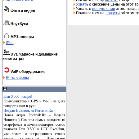
Узнать
о снижение цены на этот т
Узнать о
поступлении
этого товара
Фото и видео
Подписаться на
новости
об этом т
Ноутбуки
MP3-плееры
iPod
DVD/Караоке и домашние
кинотеатры
VoIP оборудование
IP телефоны
Eten X500 - скоро!
Коммуникатор с GPS и Wi-Fi на днях
попадет к нам в руки.
Неделя Новинок на Portavik.Ru
Новая акция Portavik.Ru - Неделя
Новинок:) Сэмплы самых ожидаемых
смартфонов и коммуникаторов осени,
включая Eten X500 и HTC Excalibur,
уже лежат на операционных столах
наших журналистов. Предлагаем