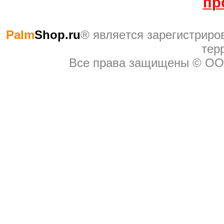
пр
Palm
Shop.ru
® являeтся зарегистриро
тер
Все права защищены © ОО