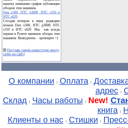
вашему вниманию график публикации
обзоров этих машинок.
Eten x500, HTC p3600, HTC s310 и
HTC s620
Сегодня вечером в нашу редакцию
попали Eten x500, HTC p3600, HTC
s310 и HTC s620. Мы как всегда
первые в Рунете напишем обзоры этих
машинок. Конкуренты - трепещите =)
Поставь такую новостную ленту
себе на сайт!
О компании
Оплата
Доставк
адрес
О
Склад
Часы работы
New!
Ста
книга
Н
Клиенты о нас
Стишки
Пресс