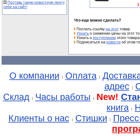
Поставь такую новостную ленту
1
себе на сайт!
Что еще можно сделать?
Послать ссылку
на этот
товар
Узнать
о снижение цены на этот т
Узнать о
поступлении
этого товара
Подписаться на
новости
об этом т
О компании
Оплата
Доставк
адрес
О
Склад
Часы работы
New!
Ста
книга
Н
Клиенты о нас
Стишки
Пресс
прогр