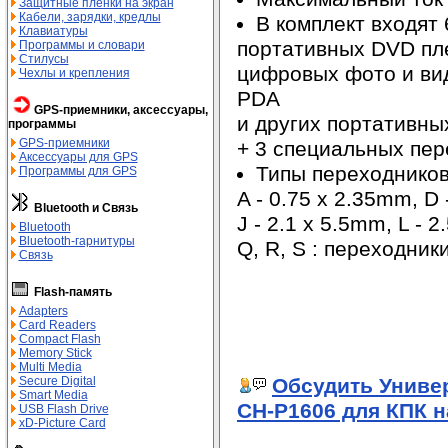
Защитные пленки на экран
Кабели, зарядки, кредлы
В комплект входят
Клавиатуры
портативных DVD пл
Программы и словари
Стилусы
цифровых фото и ви
Чехлы и крепления
PDA
GPS-приемники, аксессуары,
и других портативны
программы
GPS-приемники
+ 3 специальных пе
Аксессуары для GPS
Типы переходнико
Программы для GPS
A - 0.75 x 2.35mm, D 
Bluetooth и Связь
J - 2.1 x 5.5mm, L - 
Bluetooth
Bluetooth-гарнитуры
Q, R, S : переходник
Связь
Flash-память
Adapters
Card Readers
Compact Flash
Memory Stick
Multi Media
Обсудить Униве
Secure Digital
Smart Media
CH-P1606 для КПК 
USB Flash Drive
xD-Picture Card