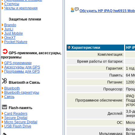
Стилусы
Чехлы и крепления
Обсудить HP iPAQ hw6915 Mob
Защитные пленки
Brando
JunLi
Just Mobile
OneXT
Pocket Nature
Характеристики
HP i
GPS-приемники, аксессуары,
Комплектация:
программы
Время работы от батареи:
GPS-приемники
Аксессуары для GPS
Гарантия:
1 год
Программы для GPS
Память:
64 М
Питание:
1200 
Bluetooth и Связь
Bluetooth
Процессор:
Проц
Bluetooth-гарнитуры
iPAQ 
Связь
Программное обеспечение:
Подд
устро
Flash-память
3,0-
Дисплей:
Card Readers
энер
Secure Digital
Micro Secure Digital
ОС:
Micro
USB Flash Drive
Встр
Мультимедиа:
Встр