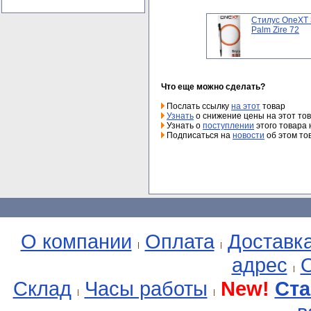
Стилус OneXT 
Palm Zire 72
Что еще можно сделать?
Послать ссылку
на этот
товар
Узнать
о снижение цены на этот то
Узнать о
поступлении
этого товара 
Подписаться на
новости
об этом то
О компании
Оплата
Доставк
адрес
О
Склад
Часы работы
New!
Ста