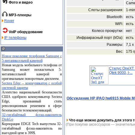
Фото и видео
Came
Слоты расширения:
1-mi
MP3-плееры
Bluetooth:
есть
Rover
WiFi:
есть
Колесо прокрутки:
нет
VoIP оборудование
Инфракрасный порт (IrDa):
есть
IP телефоны
Размеры:
7,1 x
Вес:
175 г
Новое поколение телефонов Samsung с
5-мегапиксельной камерой
Новая модель мобильного телефона от
Стилус OneXT 
Samsung может похвастаться 5-
Qtek 9000, I-...
мегапиксельной камерой и
оригинальным поворотным дисплеем.
Sectera Edge -- коммуникатор с особой
системой защиты
Агентство национальной безопасности
США одобрило коммуникатор Sectera
Обсуждение HP iPAQ hw6915 Mobile M
Edge, призванный стать
революционным решением в сфере
безопасности телекоммуникаций.
32-гигабайтный флэш-накопитель
DiskGo
Что еще можно докупить для этого т
Корпорация EDGE Tech выпустила 32-
(При покупке аксессуаров — значительн
гигабайтный флэш-накопитель по
выгодной цене в 399$.