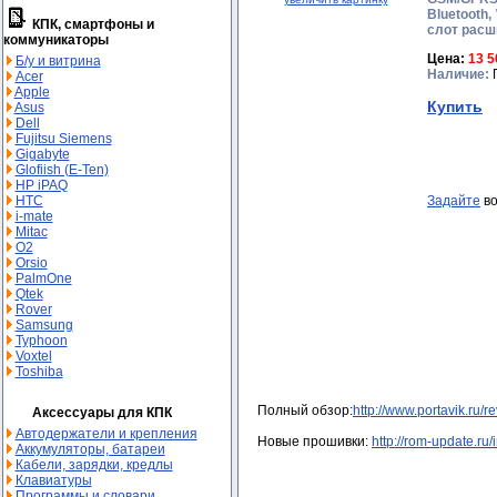
Bluetooth, 
КПК, смартфоны и
слот расш
коммуникаторы
Цена:
13 5
Б/у и витрина
Наличие:
П
Acer
Apple
Купить
Asus
Dell
Fujitsu Siemens
Gigabyte
Glofiish (E-Ten)
HP iPAQ
Задайте
во
HTC
i-mate
Mitac
O2
Orsio
PalmOne
Qtek
Rover
Samsung
Typhoon
Voxtel
Toshiba
Полный обзор:
http://www.portavik.ru/
Аксессуары для КПК
Автодержатели и крепления
Новые прошивки:
http://rom-update.r
Аккумуляторы, батареи
Кабели, зарядки, кредлы
Клавиатуры
Программы и словари