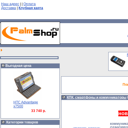
Наш адрес
|
|
Оплата
Доставка
|
Клубная карта
Выгодная цена
По
КПК, смартфоны и коммуникаторы
HTC Advantage
x7500
33 740 р.
нов
Категории товаров
коммуни
GSM/GPRS/
увеличить картинку