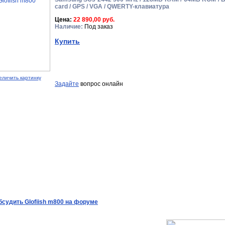
card / GPS / VGA / QWERTY-клавиатура
Цена:
22 890,00 руб.
Наличие:
Под заказ
Купить
еличить картинку
Задайте
вопрос онлайн
бсудить Glofiish m800 на форуме