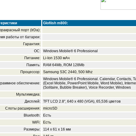
теристики
Glofiish m800:
ракрасный порт (IrDa):
мя работы от батареи:
Гарантия:
ОС:
Windows Mobile® 6 Professional
Питание:
Li-Ion 1530 мАч
Память:
RAM 64Мb, ROM 128Mb
Процессор:
Samsung S3C 2440, 500 Mhz
Windows Mobile® 6 Professional. Calendar, Contacts, Tas
граммное обеспечение:
(Excel Mobile, PowerPoint Mobile, Word Mobile), Interne
(Solitaire, Bubble Breaker), Voice Recorder, Windows
Мультимедиа:
Дисплей:
TFT LCD 2.8", 640 x 480 (VGA), 65,536 цветов
Слоты расширения:
microSD
Bluetooth:
Есть
WiFi:
Есть
Размеры:
114 x 61 x 16 мм