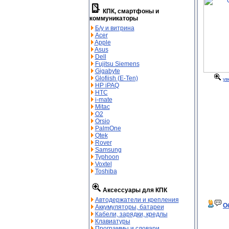
КПК, смартфоны и
коммуникаторы
Б/у и витрина
Acer
Apple
Asus
Dell
Fujitsu Siemens
Gigabyte
Glofiish (E-Ten)
ув
HP iPAQ
HTC
i-mate
Mitac
O2
Orsio
PalmOne
Qtek
Rover
Samsung
Typhoon
Voxtel
Toshiba
Аксессуары для КПК
Автодержатели и крепления
О
Аккумуляторы, батареи
Кабели, зарядки, кредлы
Клавиатуры
Программы и словари