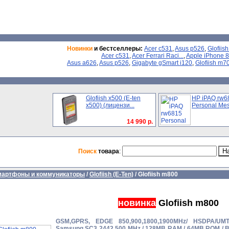
Новинки
и бестселлеры:
Acer c531
,
Asus p526
,
Glofiish
Acer c531
,
Acer Ferrari Raci...
,
Apple iPhone 
Asus a626
,
Asus p526
,
Gigabyte gSmart i120
,
Glofiish m70
Glofiish x500 (E-ten
HP iPAQ rw6
x500) (лицензи...
Personal Me
14 990 р.
Поиск
товара
:
мартфоны и коммуникаторы
/
Glofiish (E-Ten)
/
Glofiish m800
новинка
Glofiish m800
GSM,GPRS, EDGE 850,900,1800,1900MHz/ HSDPA/UMT
Samsung SC3 2442 500 MHz / 128MB RAM / 64MB ROM / Blu