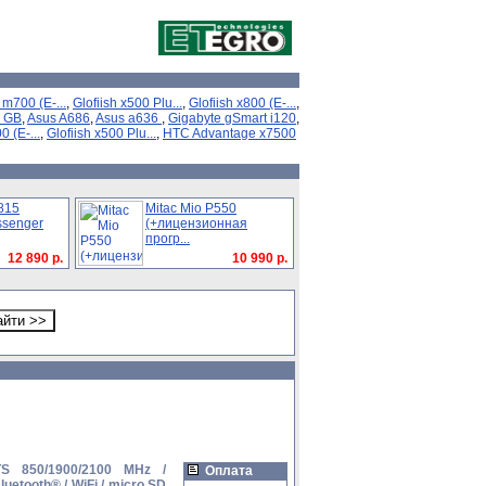
 m700 (E-...
,
Glofiish x500 Plu...
,
Glofiish x800 (E-...
,
8 GB
,
Asus A686
,
Asus a636
,
Gigabyte gSmart i120
,
0 (E-...
,
Glofiish x500 Plu...
,
HTC Advantage x7500
815
Mitac Mio P550
ssenger
(+лицензионная
прогр...
12 890 р.
10 990 р.
S 850/1900/2100 MHz /
Оплата
etooth® / WiFi / micro SD