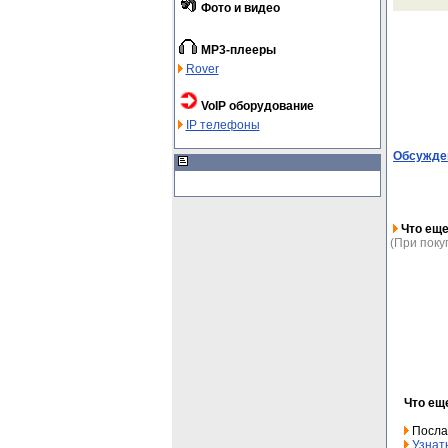
Фото и видео
MP3-плееры
Rover
VoIP оборудование
IP телефоны
Обсужден
Что еще
(При поку
Что ещ
Посла
Узнат