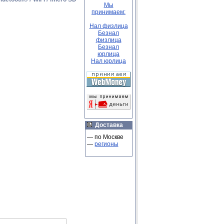
Мы
принимаем:
Нал физлица
Безнал
физлица
Безнал
юрлица
Нал юрлица
Доставка
— по Москве
—
регионы