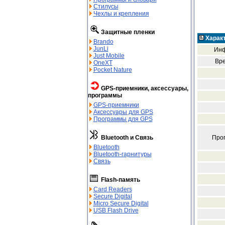
Стилусы
Чехлы и крепления
Защитные пленки
Харак
Brando
JunLi
Инф
Just Mobile
Вре
OneXT
Pocket Nature
GPS-приемники, аксессуары,
программы
GPS-приемники
Аксессуары для GPS
Программы для GPS
Про
Bluetooth и Связь
Bluetooth
Bluetooth-гарнитуры
Связь
Flash-память
Card Readers
Secure Digital
Micro Secure Digital
USB Flash Drive