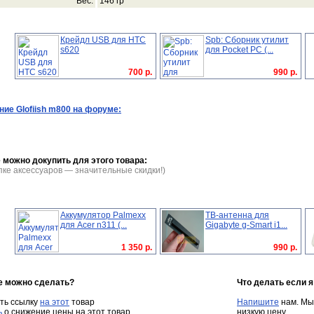
Вес:
146 гр
Крейдл USB для HTC
Spb: Сборник утилит
s620
для Pocket PC (...
700 р.
990 р.
ие Glofiish m800 на форуме:
 можно докупить для этого товара:
пке аксессуаров — значительные скидки!)
Аккумулятор Palmexx
TB-антенна для
для Acer n311 (...
Gigabyte g-Smart i1...
1 350 р.
990 р.
е можно сделать?
Что делать если 
ть ссылку
на этот
товар
Напишите
нам. Мы
ь
о снижение цены на этот товар
низкую цену.