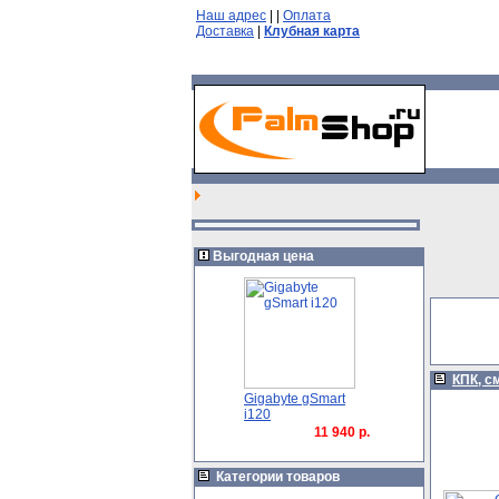
Наш адрес
|
|
Оплата
Доставка
|
Клубная карта
Выгодная цена
КПК, с
Gigabyte gSmart
i120
11 940 р.
Категории товаров