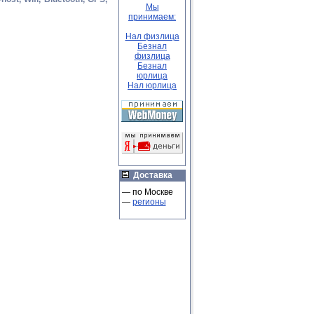
Мы
принимаем:
Нал физлица
Безнал
физлица
Безнал
юрлица
Нал юрлица
Доставка
— по Москве
—
регионы