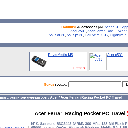
Новинки
и бестселлеры:
Acer n310
,
App
Acer c531
,
Acer Ferrari Raci...
,
Acer 
Asus a626
,
Asus p526
,
Dell Axim X51v
,
Gigabyte g
RoverMedia M5
Acer c531
1 990 р.
Поиск
товара
:
мартфоны и коммуникаторы
/
Acer
/
Acer Ferrari Racing Pocket PC Travel
Acer Ferrari Racing Pocket PC Travel
КПК, Samsung S3C2442 (ARM), 300 МГц, 128 Мб Flash 
65000 цветов, QVGA, Microsoft Windows Mobile 5.0, USB-h