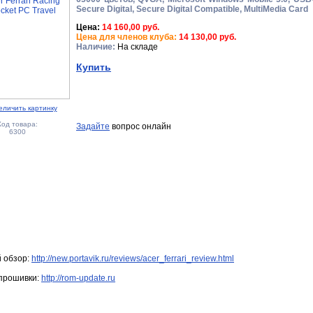
Secure Digital, Secure Digital Compatible, MultiMedia Card
Цена:
14 160,00 руб.
Цена для членов клуба:
14 130,00 руб.
Наличие:
На складе
Купить
еличить картинку
Код товара:
Задайте
вопрос онлайн
6300
 обзор:
http://new.portavik.ru/reviews/acer_ferrari_review.html
прошивки:
http://rom-update.ru