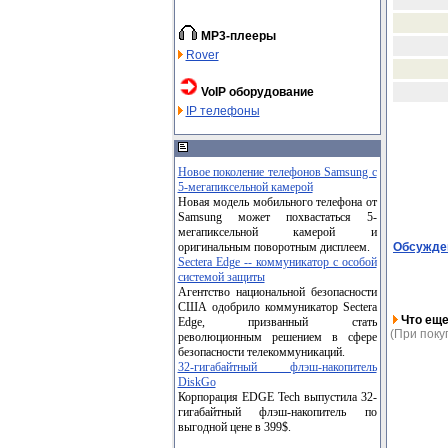
MP3-плееры
Rover
VoIP оборудование
IP телефоны
Новое поколение телефонов Samsung с
5-мегапиксельной камерой
Новая модель мобильного телефона от
Samsung может похвастаться 5-
мегапиксельной камерой и
Обсужден
оригинальным поворотным дисплеем.
Sectera Edge -- коммуникатор с особой
системой защиты
Агентство национальной безопасности
США одобрило коммуникатор Sectera
Что еще
Edge, призванный стать
(При поку
революционным решением в сфере
безопасности телекоммуникаций.
32-гигабайтный флэш-накопитель
DiskGo
Корпорация EDGE Tech выпустила 32-
гигабайтный флэш-накопитель по
выгодной цене в 399$.