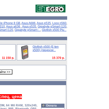
le iPhone 8 GB
,
Asus A686
,
Asus p535
,
Loox n560
,
n310
,
Asus a636
,
Asus p535
,
Gigabyte gSmart i120
,
Smart i120
,
Gigabyte gSmart i...
,
Glofiish x500 Plu...
Glofiish x500 (E-ten
x500) (лицензи...
11 150 р.
15 370 р.
спец. цена
ROM, 64 Мб RAM, 320x240,
Оплата
ost, Wifi, Bluetooth, GPS,