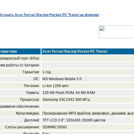
бсудить Acer Ferrari Racing Pocket PC Travel на форуме
теристики
Acer Ferrari Racing Pocket PC Travel:
ракрасный порт (IrDa):
мя работы от батареи:
Гарантия:
1 год
ОС:
MS Windows Mobile 5.0
Питание:
Li-Ion 1200 мАч
Память:
128 Мб Flash ROM, 64 Мб RAM
Процессор:
Samsung S3C2442 300 МГц
граммное обеспечение:
Мультимедиа:
Проигрывание MP3-файлов, микрофон, динамик, вых
Дисплей:
TFT LCD 2.8", 320х240, 65000 цветов
Слоты расширения:
SD/MMC/SDIO
Bluetooth:
Есть