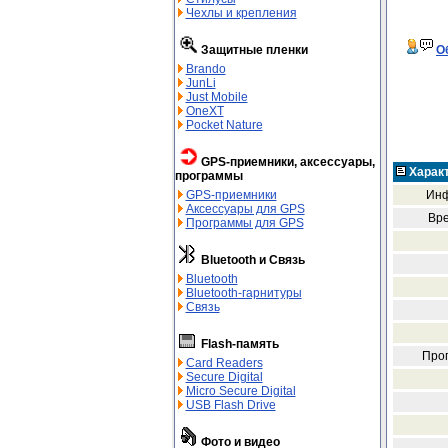
Чехлы и крепления
О
Защитные пленки
Brando
JunLi
Just Mobile
OneXT
Pocket Nature
GPS-приемники, аксессуары,
Харак
программы
Инф
GPS-приемники
Аксессуары для GPS
Вре
Программы для GPS
Bluetooth и Связь
Bluetooth
Bluetooth-гарнитуры
Связь
Flash-память
Про
Card Readers
Secure Digital
Micro Secure Digital
USB Flash Drive
Фото и видео