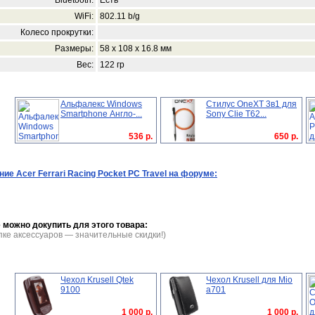
WiFi:
802.11 b/g
Колесо прокрутки:
Размеры:
58 x 108 x 16.8 мм
Вес:
122 гр
Альфалекс Windows
Стилус OneXT 3в1 для
Smartphone Англо-...
Sony Clie T62...
536 р.
650 р.
ие Acer Ferrari Racing Pocket PC Travel на форуме:
 можно докупить для этого товара:
пке аксессуаров — значительные скидки!)
Чехол Krusell Qtek
Чехол Krusell для Mio
9100
a701
1 000 р.
1 000 р.