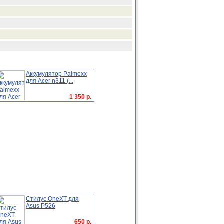
Аккумулятор Palmexx
для Acer n311 (...
1 350 р.
Стилус OneXT для
Asus P526
650 р.