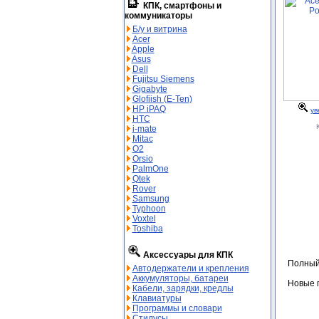
КПК, смартфоны и
коммуникаторы
Б/у и витрина
Acer
Apple
Asus
Dell
Fujitsu Siemens
Gigabyte
Glofiish (E-Ten)
HP iPAQ
ув
HTC
i-mate
Mitac
O2
Orsio
PalmOne
Qtek
Rover
Samsung
Typhoon
Voxtel
Toshiba
Аксессуары для КПК
Полный
Автодержатели и крепления
Аккумуляторы, батареи
Новые 
Кабели, зарядки, кредлы
Клавиатуры
Программы и словари
Стилусы