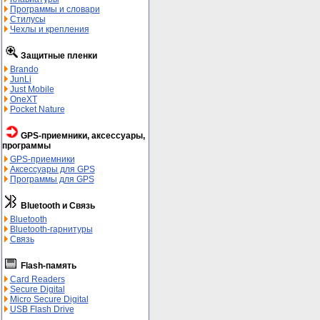
Программы и словари
Стилусы
Чехлы и крепления
Защитные пленки
Brando
JunLi
Just Mobile
OneXT
Pocket Nature
GPS-приемники, аксессуары,
программы
GPS-приемники
Аксессуары для GPS
Программы для GPS
Bluetooth и Связь
Bluetooth
Bluetooth-гарнитуры
Связь
Flash-память
Card Readers
Secure Digital
Micro Secure Digital
USB Flash Drive