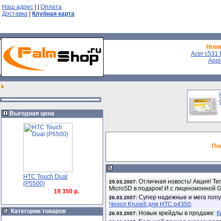
Наш адрес
|
|
Оплата
Доставка
|
Клубная карта
Нови
Acer с531 F
Appl
Выгодная цена
По
HTC Touch Dual
Отличная новость! Акция! Т
29.03.2007:
(P5500)
MicroSD в подарок! И с лицензионной G
19 350 р.
Супер надежные и мега попу
26.03.2007:
Чехол Krusell для HTC p4350
.
Категории товаров
Новые крейдлы в продаже:
К
26.03.2007: