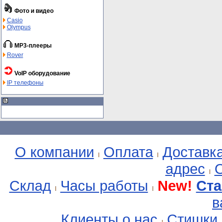
Фото и видео
Casio
Olympus
MP3-плееры
Rover
VoIP оборудование
IP телефоны
О компании
Оплата
Доставк
адрес
О
Склад
Часы работы
New!
Ста
в
Клиенты о нас
Стишки