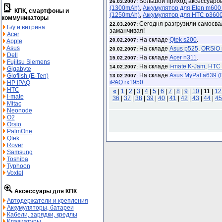
Большой приход аксессуаров
26.03.2007:
(1300mAh)
,
Аккумулятор для Eten m600
КПК, смартфоны и
(1250mAh)
,
Аккумулятор для HTC p360
коммуникаторы
Сегодня разгрузили самосва
22.03.2007:
Б/у и витрина
заманчивая!
Acer
На складе
Qtek s200
.
20.02.2007:
Apple
Asus
На складе
Asus p525
,
ORSiO 
20.02.2007:
Dell
На складе
Acer n311
.
15.02.2007:
Fujitsu Siemens
На складе
i-mate K-Jam
,
HTC
14.02.2007:
Gigabyte
На складе
Asus MyPal a639 
Glofiish (E-Ten)
13.02.2007:
iPAQ rx1950
.
HP iPAQ
HTC
«
|
1
|
2
|
3
|
4
|
5
|
6
|
7
|
8
|
9
|
10
|
11 |
12
i-mate
36
|
37
|
38
|
39
|
40
|
41
|
42
|
43
|
44
|
45
Mitac
Neonode
O2
Orsio
PalmOne
Qtek
Rover
Samsung
Toshiba
Typhoon
Voxtel
Аксессуары для КПК
Автодержатели и крепления
Аккумуляторы, батареи
Кабели, зарядки, кредлы
Клавиатуры