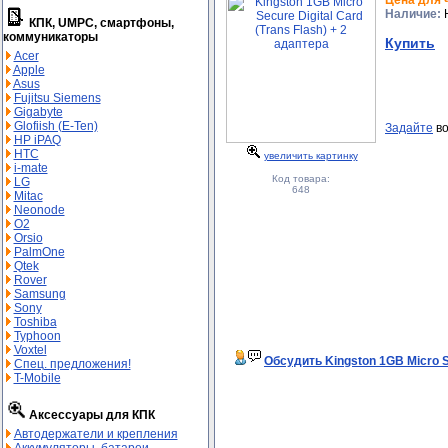
Наличие:
Н
КПК, UMPC, смартфоны,
коммуникаторы
Купить
Acer
Apple
Asus
Fujitsu Siemens
Gigabyte
Glofiish (E-Ten)
Задайте
во
HP iPAQ
HTC
увеличить картинку
i-mate
Код товара:
LG
648
Mitac
Neonode
O2
Orsio
PalmOne
Qtek
Rover
Samsung
Sony
Toshiba
Typhoon
Voxtel
Обсудить Kingston 1GB Micro Se
Спец. предложения!
T-Mobile
Аксессуары для КПК
Автодержатели и крепления