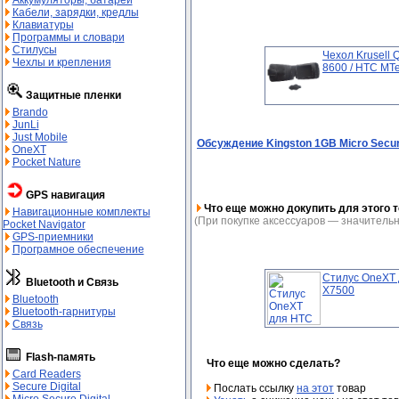
Аккумуляторы, батареи
Кабели, зарядки, кредлы
Клавиатуры
Программы и словари
Стилусы
Чехол Krusell 
Чехлы и крепления
8600 / HTC MT
Защитные пленки
Brando
JunLi
Just Mobile
Обсуждение Kingston 1GB Micro Secure
OneXT
Pocket Nature
GPS навигация
Что еще можно докупить для этого т
Навигационные комплекты
(При покупке аксессуаров — значительн
Pocket Navigator
GPS-приемники
Програмное обеспечение
Стилус OneXT
Bluetooth и Связь
Х7500
Bluetooth
Bluetooth-гарнитуры
Связь
Flash-память
Что еще можно сделать?
Card Readers
Secure Digital
Послать ссылку
на этот
товар