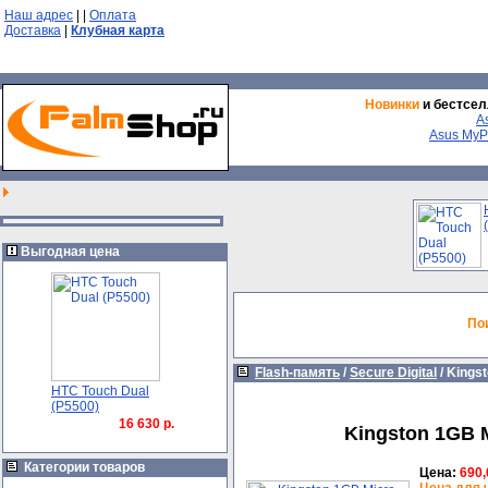
Наш адрес
|
|
Оплата
Доставка
|
Клубная карта
Новинки
и бестсел
A
Asus MyP
Выгодная цена
По
Flash-память
/
Secure Digital
/
Kingst
HTC Touch Dual
(P5500)
16 630 р.
Kingston 1GB M
Категории товаров
Цена:
690,
Цена для 