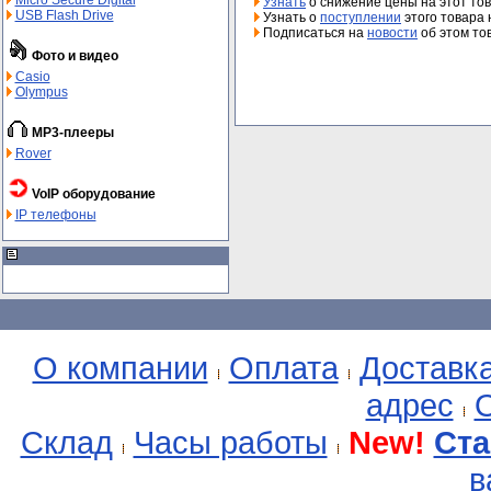
Micro Secure Digital
Узнать
о снижение цены на этот то
USB Flash Drive
Узнать о
поступлении
этого товара 
Подписаться на
новости
об этом то
Фото и видео
Casio
Olympus
MP3-плееры
Rover
VoIP оборудование
IP телефоны
О компании
Оплата
Доставк
адрес
О
Склад
Часы работы
New!
Ста
в