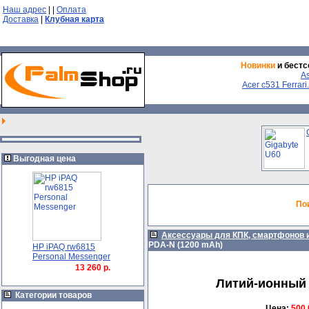
Наш адрес
|
|
Оплата
Доставка
|
Клубная карта
Новинки
и бестс
A
Acer с531 Ferrari.
Выгодная цена
По
Аксессуары для КПК, смартфонов 
PDA-N (1200 mAh)
HP iPAQ rw6815
Personal Messenger
13 260 р.
Литий-ионный 
Категории товаров
Цена:
500,