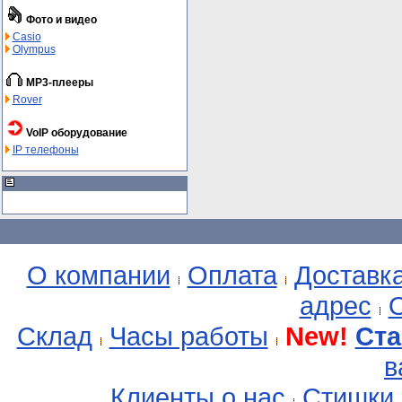
Фото и видео
Casio
Olympus
MP3-плееры
Rover
VoIP оборудование
IP телефоны
О компании
Оплата
Доставк
адрес
О
Склад
Часы работы
New!
Ста
в
Клиенты о нас
Стишки