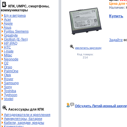
Цена для 
КПК, UMPC, смартфоны,
Наличие:
Н
коммуникаторы
Купить
Б/у и витрина
Acer
Apple
Asus
Fujitsu Siemens
Gigabyte
Glofiish (E-Ten)
Задайте
во
HP iPAQ
HTC
увеличить картинку
i-mate
Код товара:
Mitac
214
Neonode
O2
Orsio
PalmOne
Qtek
Rover
Samsung
Sony
Toshiba
Typhoon
Voxtel
Обсудить Литий-ионный аккум
Аксессуары для КПК
Автодержатели и крепления
Аккумуляторы, батареи
Кабели, зарядки, кредлы
Клавиатуры