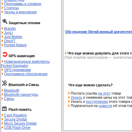
Программы и словари
Стилусы
Чехлы и крепления
Защитные пленки
Brando
Обсуждение Литий-ионный аккумулят
JunLi
Just Mobile
OneXT
Pocket Nature
Что еще можно докупить для этого т
GPS навигация
(При покупке аксессуаров — значительн
Навигационные комплекты
Pocket Navigator
GPS-приемники
Програмное обеспечение
Bluetooth и Связь
Что еще можно сделать?
Bluetooth
Послать ссылку
на этот
товар
Bluetooth-гарнитуры
Узнать
о снижение цены на этот то
Связь
Узнать о
поступлении
этого товара 
Подписаться на
новости
об этом то
Flash-память
Card Readers
Secure Digital
Micro Secure Digital
USB Flash Drive