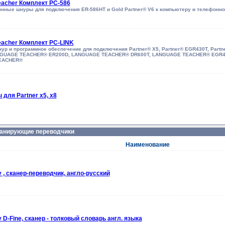
eacher Комплект PC-586
нные шнуры для подключения ER-586HT и Gold Partner® V6 к компьютеру и телефонно
eacher Комплект PC-LINK
ур и программное обеспечение для подключения Partner® X5, Partner® EGR430T, Pa
NGUAGE TEACHER® ER200D, LANGUAGE TEACHER® DR600T, LANGUAGE TEACHER® EGR4
EACHER®
для Partner x5, x8
анирующие переводчики
Наименование
y , сканер-переводчик, англо-русский
y D-Fine, сканер - толковый словарь англ. языка