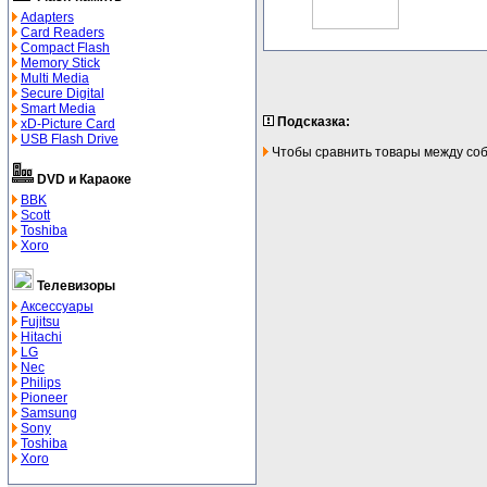
Adapters
Card Readers
Compact Flash
Memory Stick
Multi Media
Secure Digital
Smart Media
Подсказка:
xD-Picture Card
USB Flash Drive
Чтобы сравнить товары между собо
DVD и Караоке
BBK
Scott
Toshiba
Xoro
Телевизоры
Аксессуары
Fujitsu
Hitachi
LG
Nec
Philips
Pioneer
Samsung
Sony
Toshiba
Xoro