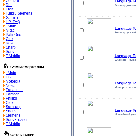
Compal
Language T
Dell
Англо-русски
Eten
Fujitsu Siemens
Garmin
HP iPAQ
i-Mate
Language Te
Mitac
Англо-русски
PalmOne
Qtek
Rover
Sharp
Sony
T-Mobile
Language Te
English - Rus
GSM и смартфоны
i-Mate
LG
Motorola
Language Te
Nokia
Интерактивна
Panasonic
Pantech
Philips
Qtek
Samsung
Language Te
Sharp
Новейший уни
Siemens
SonyEricsson
T-Mobile
Фото и видео