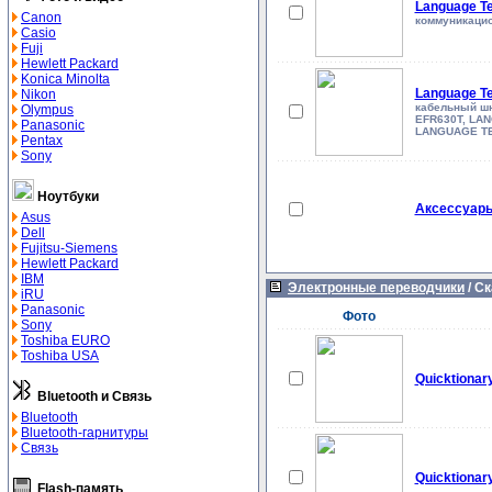
Language T
Canon
коммуникацио
Casio
Fuji
Hewlett Packard
Konica Minolta
Language T
Nikon
кабельный шн
Olympus
EFR630T, LA
Panasonic
LANGUAGE T
Pentax
Sony
Ноутбуки
Аксессуары 
Asus
Dell
Fujitsu-Siemens
Hewlett Packard
IBM
Электронные переводчики
/
Ск
iRU
Panasonic
Фото
Sony
Toshiba EURO
Toshiba USA
Quicktionar
Bluetooth и Связь
Bluetooth
Bluetooth-гарнитуры
Связь
Quicktionar
Flash-память