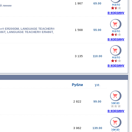
1 967
69.00
й линии
в корзину
rtner® ER200DM, LANGUAGE TEACHER®
1 568
55.00
86T, LANGUAGE TEACHER® ER486T,
в корзину
3 135
110.00
в корзину
Рубли
у.е.
2 822
99.00
в корзину
3 962
139.00