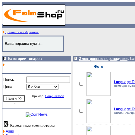
Добавить в избранное
Ваша корзина пуста...
Категории товаров
Электронные переводчики
/
La
Фото
Поиск:
Language T
Немецко-русс
Цена:
Пример:
SonyEricsson
>
Language T
Англо-немецк
Карманные компьютеры
Asus