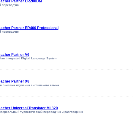
eacher Partner ER200DM
й переводчик
acher Partner ER400 Professional
й переводчик
acher Partner V6
sian Integrated Digital Language System
acher Partner X8
я система изучения английского языка
acher Universal Translator ML320
версальный туристический переводчик и разговорник