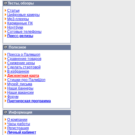
Тесты, обзоры
Статьи
Цифровые камеры
Mp3-плееры
Карманные ПК
Ноутбуки
Сотовые телефоны
Пресс-релизы
Полезное
Пресса о Палмшоп
Сравнение товаров
Снижение цены
Сделать стартовой
В избранное
Дисконтная карта
Стишки про ПалмШоп
Музей: письма
Наши баннеры
Наши вакансии
Форум
Партнерская программа
Информация
О компании
Часы работы
Регистрация
Личный кабинет