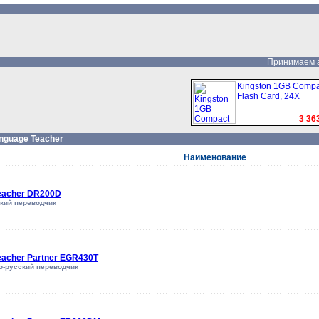
Принимаем за
Kingston 1GB Compa
Flash Card, 24X
3 363
nguage Teacher
Наименование
eacher DR200D
кий переводчик
eacher Partner EGR430T
о-русский переводчик