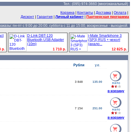
Тел.: (095) 974-3660 (многоканальный)
Корзина
|
Контакты
|
Доставка
|
Оплата
|
Дисконт
|
Гарантия
|
Личный кабинет
|
Партнерская программа
казы: пн-пт с 9:00 до 20:00, суббота с 11 до 15:00, воскресенье - выходной.
ct
D-Link DBT-120
i-Mate Smartphone 3
Bluetooth USB Adapter
(SP3) RUS + чехол!
(10m)
(анало...
 р.
1 710 р.
12 825 р.
Рубли
у.е.
3 848
135.00
в корзину
7 154
251.00
в корзину