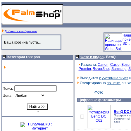
Добавить в избранное
Нави
прие
Ваша корзина пуста...
SD...
Категории товаров
Фото и видео
/
BenQ
Разделы:
Canon
,
Casio
,
Epso
Premier
,
RoverShot
,
Samsung
,
S
Выводится
с учетом наличия
н
Отсортировано
по цене
, а я х
Поиск:
Фото
Цена:
Цифровые фотокамеры
>
BenQ DC 
Подарок к 
бесплатно! 
card