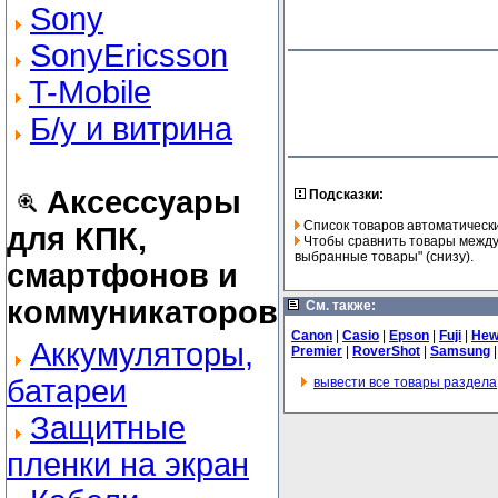
Sony
SonyEricsson
T-Mobile
Б/у и витрина
Аксессуары
Подсказки:
Список товаров автоматически
для КПК,
Чтобы сравнить товары между 
выбранные товары" (снизу).
смартфонов и
коммуникаторов
См. также:
Canon
|
Casio
|
Epson
|
Fuji
|
Hew
Аккумуляторы,
Premier
|
RoverShot
|
Samsung
батареи
вывести все товары раздела
Защитные
пленки на экран