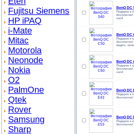
Eten
BenQ DC 
Fujitsu Siemens
Подарок к 
бесплатно! 
HP iPAQ
card
i-Mate
BenQ DC 
Mitac
Подарок к 
бесплатно! 
видео, зап
Motorola
Neonode
BenQ DC 
Подарок к 
Nokia
бесплатно! 
card
O2
PalmOne
BenQ DC 
Подарок к 
Qtek
бесплатно!
Rover
Samsung
BenQ DC 
Подарок к 
бесплатно!
Sharp