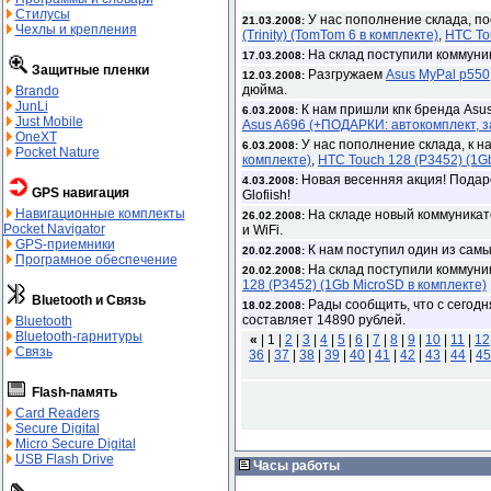
Стилусы
У нас пополнение склада, п
21.03.2008:
Чехлы и крепления
(Trinity) (TomTom 6 в комплекте)
,
HTC To
На склад поступили коммуни
17.03.2008:
Защитные пленки
Разгружаем
Asus MyPal p550
12.03.2008:
дюйма.
Brando
JunLi
К нам пришли кпк бренда Asu
6.03.2008:
Just Mobile
Asus A696 (+ПОДАРКИ: автокомплект, 
OneXT
У нас пополнение склада, к н
6.03.2008:
Pocket Nature
комплекте)
,
HTC Touch 128 (P3452) (1G
Новая весенняя акция! Подаро
4.03.2008:
GPS навигация
Glofiish!
Навигационные комплекты
На складе новый коммуникат
26.02.2008:
Pocket Navigator
и WiFi.
GPS-приемники
К нам поступил один из самы
20.02.2008:
Програмное обеспечение
На склад поступили коммуни
20.02.2008:
128 (P3452) (1Gb MicroSD в комплекте)
Bluetooth и Связь
Рады сообщить, что с сегод
18.02.2008:
составляет 14890 рублей.
Bluetooth
Bluetooth-гарнитуры
«
|
1 |
2
|
3
|
4
|
5
|
6
|
7
|
8
|
9
|
10
|
11
|
12
Связь
36
|
37
|
38
|
39
|
40
|
41
|
42
|
43
|
44
|
45
Flash-память
Card Readers
Secure Digital
Micro Secure Digital
USB Flash Drive
Часы работы