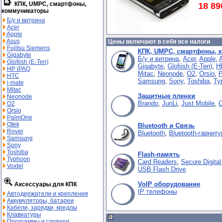
КПК, UMPC, смартфоны,
18 89
коммуникаторы
Б/у и витрина
Acer
Apple
Asus
Цены включают в себя все налоги
Fujitsu Siemens
КПК, UMPC, смартфоны, 
Gigabyte
Б/у и витрина
,
Acer
,
Apple
,
Glofiish (E-Ten)
Gigabyte
,
Glofiish (E-Ten)
,
H
HP iPAQ
Mitac
,
Neonode
,
O2
,
Orsio
,
HTC
Samsung
,
Sony
,
Toshiba
,
Ty
i-mate
Mitac
Защитные пленки
Neonode
Brando
,
JunLi
,
Just Mobile
,
O2
Orsio
PalmOne
Qtek
Bluetooth и Связь
Rover
Bluetooth
,
Bluetooth-гарнит
Samsung
Sony
Toshiba
Flash-память
Typhoon
Card Readers
,
Secure Digital
Voxtel
USB Flash Drive
VoIP оборудование
Аксессуары для КПК
IP телефоны
Автодержатели и крепления
Аккумуляторы, батареи
Кабели, зарядки, кредлы
Клавиатуры
Программы и словари