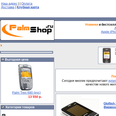
Наш адрес
|
|
Оплата
Доставка
|
Клубная карта
Новинки
и бестсел
Apple iPh
Выгодная цена
По
Сегодня многие предпочитают
купи
качестве нового жи
Palm Treo 680 (рус)
13 550 р.
Glofiish
Категории товаров
Фирменн