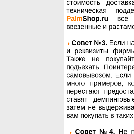
стоимость доставк
техническая под
Palm
Shop.ru
все т
ввезенные и растам
Совет №3.
Если на
и реквизиты фирмы
Также не покупай
подъехать. Поинтер
самовывозом. Если 
много примеров, к
перестают предоста
ставят демпинговы
затем не выдержива
вам покупать в таких
Совет №4.
Не по