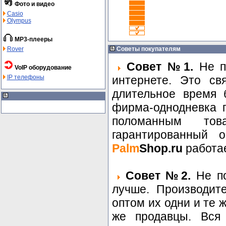
Фото и видео
Casio
Olympus
MP3-плееры
Rover
Советы покупателям
Совет №1.
Не по
VoIP оборудование
IP телефоны
интернете. Это св
длительное время 
фирма-однодневка п
поломанным то
гарантированный о
Palm
Shop.ru
работае
Совет №2.
Не по
лучше. Производит
оптом их одни и те 
же продавцы. Вся